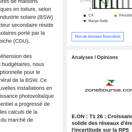
aires de maisons
ïques en toiture, selon
industrie solaire (BSW)
cteur secondaire réside
olaires porté par la
Plus de données financières
Reiche (CDU).
préhension des
Analyses / Opinions
 budgétaires, nous
tionnelle pour le
énéral de la BSW. Ce
elles installations en
puissance photovoltaïque
entiel a progressé de
les calculs de la
E.ON : T1 26 : Croissan
s du marché de
solide des réseaux d'én
l'incertitude sur la RP5