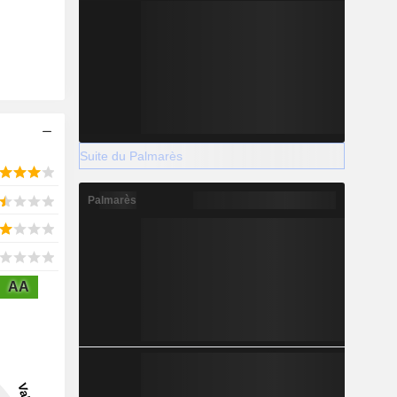
Suite du Palmarès
Palmarès
AA