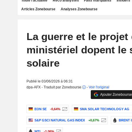
Toute l'actualité
Reco analystes
Faits marquants
Insiders
Articles Zonebourse
Analyses Zonebourse
La guerre et le projet 
ministériel dopent le 
solaire
Publié le 03/06/2026 à 06:31
dpa-AFX - Traduit par Zonebourse
-
Voir l'original
Ajouter Zonebourse
EON SE
-0,64%
SMA SOLAR TECHNOLOGY AG
S&P GSCI NATURAL GAS INDEX
+0,67%
BRENT 
WTI
-1,06%