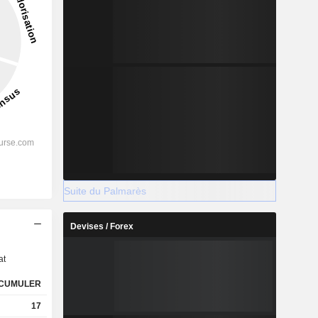
Suite du Palmarès
s
Devises / Forex
at
CUMULER
17