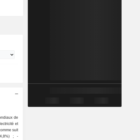
ondiaux de
ectricité et
 comme suit