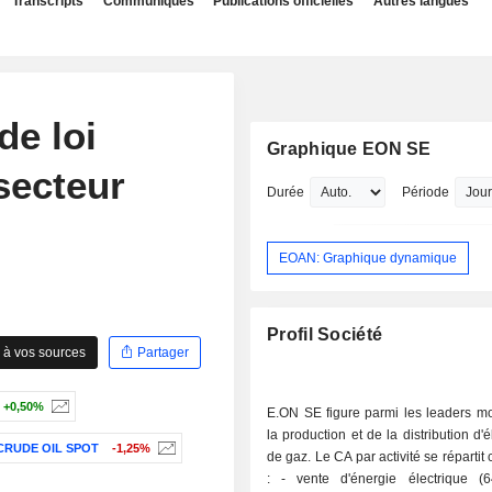
Transcripts
Communiqués
Publications officielles
Autres langues
de loi
Graphique EON SE
secteur
Durée
Période
EOAN: Graphique dynamique
Profil Société
 à vos sources
Partager
+0,50%
E.ON SE figure parmi les leaders m
la production et de la distribution d'él
CRUDE OIL SPOT
-1,25%
de gaz. Le CA par activité se répartit
: - vente d'énergie électrique (64,8%) ; -