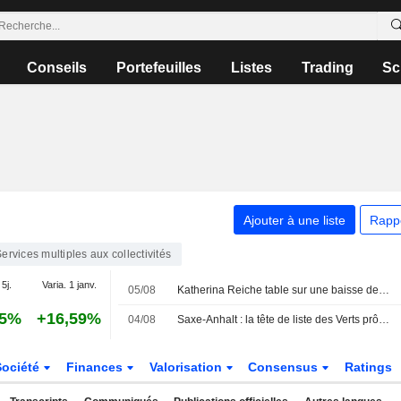
Conseils
Portefeuilles
Listes
Trading
Sc
Ajouter à une liste
Rapp
ervices multiples aux collectivités
 5j.
Varia. 1 janv.
05/08
Katherina Reiche table sur une baisse des prix de l'électricité à moyen terme
45%
+16,59%
04/08
Saxe-Anhalt : la tête de liste des Verts prône des prix de l'électricité régionaux
Société
Finances
Valorisation
Consensus
Ratings