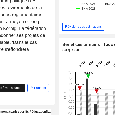
 la politique n'est
es revirements de la
itudes réglementaires
ent à moyen et long
Révisions des estimations
n Körnig. La fédération
ndonner ses projets de
iable. 'Dans le cas
Bénéfices annuels - Taux
re s'effondrera
surprise
e à vos sources
Partager