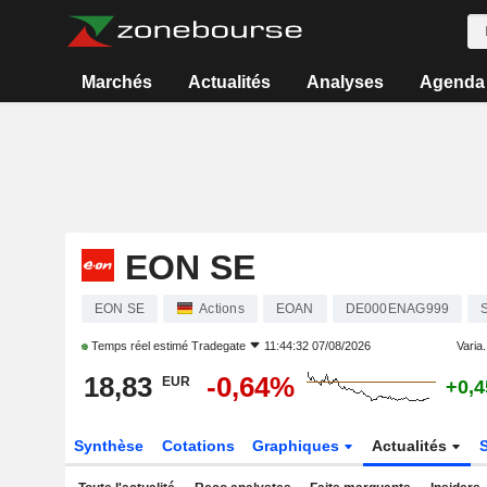
Marchés
Actualités
Analyses
Agenda
EON SE
EON SE
Actions
EOAN
DE000ENAG999
S
Temps réel estimé
Tradegate
11:44:32 07/08/2026
Varia.
18,83
-0,64%
EUR
+0,
Synthèse
Cotations
Graphiques
Actualités