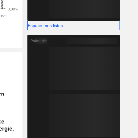
Espace mes listes
Palmarès
ce
ergie,