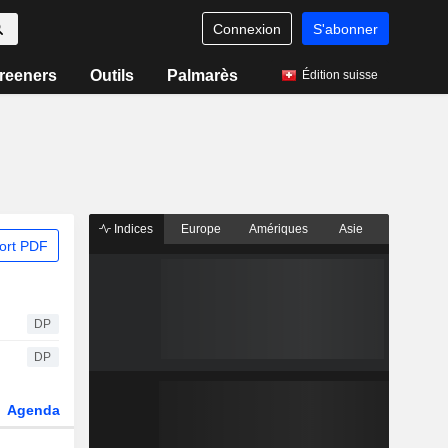
Connexion
S'abonner
reeners
Outils
Palmarès
Édition suisse
Indices
Europe
Amériques
Asie
ort PDF
DP
DP
Agenda
Secteur
Dérivés
Fonds et ETFs