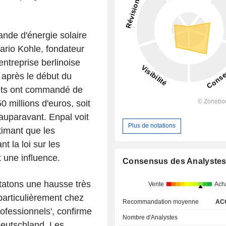
ande d'énergie solaire
ario Kohle, fondateur
'entreprise berlinoise
 après le début du
lients ont commandé de
 millions d'euros, soit
auparavant. Enpal voit
Plus de notations
timant que les
 la loi sur les
 une influence.
Consensus des Analyste
statons une hausse très
Vente
Ach
 particulièrement chez
Recommandation moyenne
AC
rofessionnels', confirme
Nombre d'Analystes
Deutschland. Les