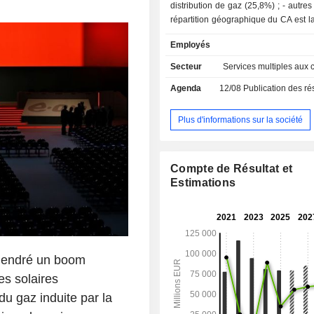
distribution de gaz (25,8%) ; - autres (9,4%). La
répartition géographique du CA est la
Allemagne (51,7%), Royaume-U
Employés
Suède (3,1%), Pays-Bas (2,8%
(18,3%) et autres (0,1%).
Secteur
Services multiples aux c
Agenda
12/08
Publication des résultat
Plus d'informations sur la société
Compte de Résultat et
Estimations
ngendré un boom
s solaires
du gaz induite par la