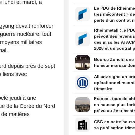
e lundi et mardi, a
l'Iran et les pays du
Le PDG de Rheinmet
très mécontent » de
perte d'un contrat n
gyang devait renforcer
Rheinmetall : le PD
guerre nucléaire, tout
prévoit des revenus
moyens militaires
des missiles ATAC
2028 et un contrat p
nal.
Boxer d'ici la fin de
Bourse Zurich: une
ord depuis près de sept
humeur morose do
s liens avec
Allianz signe un pro
opérationnel record
trimestre
pelé jeudi à une
France : taux de c
en hausse plus fort
que de la Corée du Nord
prévu au 2e trimest
n de matières
CSG en nette hauss
sa publication trime