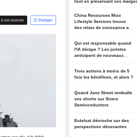
tout en préservant ses marge
China Resources Mixc
 à vos sources
Partager
Lifestyle Services trouve
des relais de croissance au-
delà de l'immobilier
Qui est responsable quand
l'IA dérape ? Les juristes
anticipent de nouveaux
risques
Trois actions à moins de 5
fois les bénéfices, et alors ?
Quand Jane Street remballe
ses shorts sur Sivers
Semiconductors
Eutelsat décroche sur des
perspectives décevantes