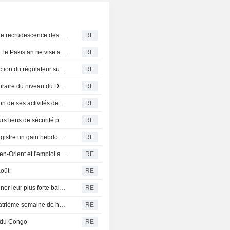
Levi Strauss révèle une cyberattaque dans un contexte de recrudescence des piratages
RE
Le pacte de défense entre la Turquie, l'Arabie saoudite et le Pakistan ne vise aucun acteur spécifique, selon un responsable
RE
Inde : la justice accorde un sursis à Dabur face à l'interdiction du régulateur sur les mentions " 100 % »
RE
Hongrie : le Premier ministre prévoit une remontée temporaire du niveau du Danube
RE
Telkom Indonesia prévoit une deuxième phase de scission de ses activités de fibre optique pour 2,8 milliards de dollars
RE
La Turquie, l'Arabie saoudite et le Pakistan renforcent leurs liens de sécurité par un pacte de défense
RE
HUILES VÉGÉTALES-L'huile de palme recule, mais enregistre un gain hebdomadaire
RE
La livre sterling s'effrite, les marchés focalisés sur le Moyen-Orient et l'emploi américain
RE
oût
RE
Zone euro : les rendements obligataires s'apprêtent à signer leur plus forte baisse hebdomadaire depuis juin avant les chiffres américains
RE
Les indices boursiers britanniques en route pour une quatrième semaine de hausse, les minières s'envolent
RE
 du Congo
RE