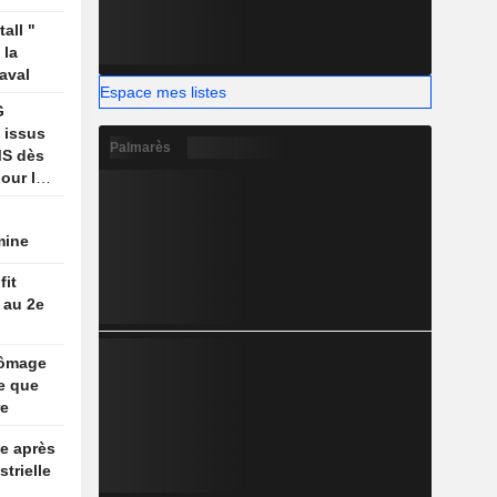
 Golfe
all "
 la
aval
Espace mes listes
G
 issus
Palmarès
MS dès
our le
 l'année
mine
fit
 au 2e
hômage
e que
re
e après
strielle