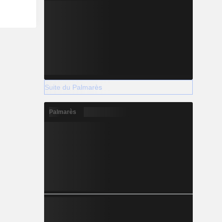
Suite du Palmarès
Palmarès