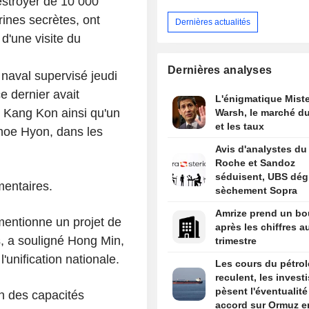
estroyer de 10 000
ines secrètes, ont
Dernières actualités
d'une visite du
Dernières analyses
naval supervisé jeudi
e dernier avait
L'énigmatique Miste
r Kang Kon ainsi qu'un
Warsh, le marché du
et les taux
Choe Hyon, dans les
Avis d'analystes du 
Roche et Sandoz
séduisent, UBS dég
mentaires.
sèchement Sopra
Amrize prend un bo
mentionne un projet de
après les chiffres a
s, a souligné Hong Min,
trimestre
l'unification nationale.
Les cours du pétrol
reculent, les invest
pèsent l'éventualité
on des capacités
accord sur Ormuz e