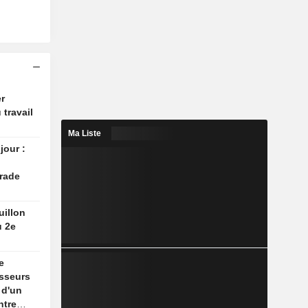
r
 travail
Ma Liste
jour :
rade
uillon
u 2e
e
isseurs
 d'un
ntre