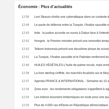
Économie : Plus d'actualités
12:50
12:49
12:43
12:42
12:42
12:41
12:40
12:39
12:37
Agenda FRANCE & INTERNATIONAL - Semaine du 10 a
12:34
12:24
12:20
Plus de 4.000 cas d'Ebola en République démocratique