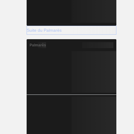
Suite du Palmarès
Palmarès