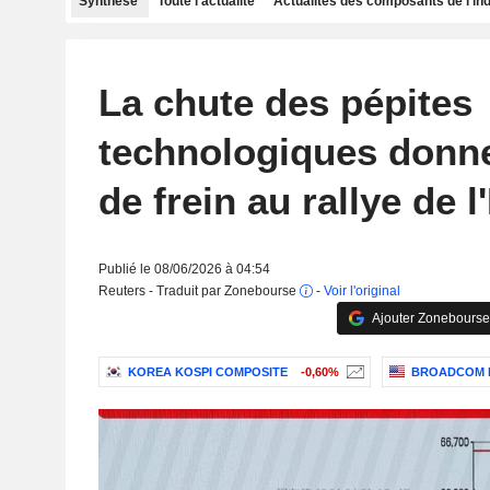
Synthèse
Toute l'actualité
Actualités des composants de l'in
La chute des pépites
technologiques donn
de frein au rallye de l
Publié le 08/06/2026 à 04:54
Reuters - Traduit par Zonebourse
-
Voir l'original
Ajouter Zonebourse
KOREA KOSPI COMPOSITE
-0,60%
BROADCOM I