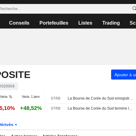
Conseils
Portefeuilles
Listes
Trading
Sc
OSITE
Ajouter à u
0020008
Varia. 5j.
Varia. 1 janv.
07/08
La Bourse de Corée du Sud enregistre sa septième semaine consécutive de baisse, plombée par les doutes sur l'IA et les puces
-5,10%
+48,52%
07/08
La Bourse de Corée du Sud termine la semaine en baisse
Dérivés