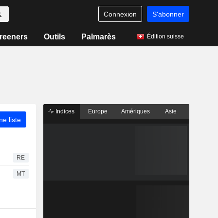
Connexion
S'abonner
reeners
Outils
Palmarès
Édition suisse
Indices
Europe
Amériques
Asie
ne liste
RE
MT