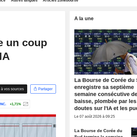
dice
Autres langues
Articles Zonebourse
A la une
e un coup
'IA
La Bourse de Corée du
enregistre sa septième
 à vos sources
Partager
semaine consécutive d
baisse, plombée par les
NC.
+1,71%
doutes sur l'IA et les p
Le 07 août 2026 à 09:25
La Bourse de Corée du
Sud termine la semaine