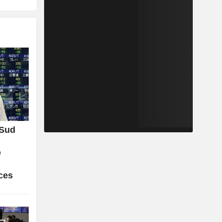
 Sud
e
uces