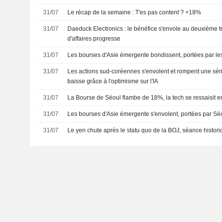
31/07
Le récap de la semaine : T'es pas content ? +18%
31/07
Daeduck Electronics : le bénéfice s'envole au deuxième tri
d'affaires progresse
31/07
Les bourses d'Asie émergente bondissent, portées par les
31/07
Les actions sud-coréennes s'envolent et rompent une sér
baisse grâce à l'optimisme sur l'IA
31/07
La Bourse de Séoul flambe de 18%, la tech se ressaisit e
31/07
Les bourses d'Asie émergente s'envolent, portées par Séo
31/07
Le yen chute après le statu quo de la BOJ, séance histor