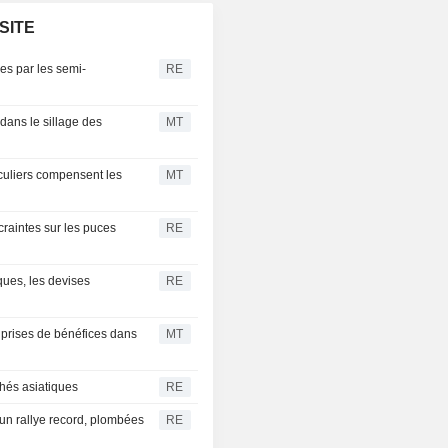
OSITE
es par les semi-
RE
dans le sillage des
MT
culiers compensent les
MT
craintes sur les puces
RE
ques, les devises
RE
 prises de bénéfices dans
MT
hés asiatiques
RE
un rallye record, plombées
RE