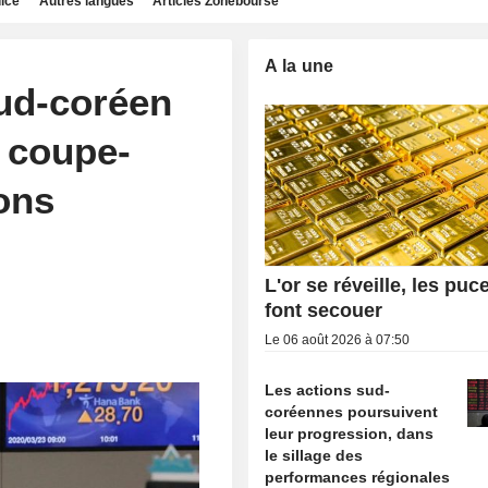
dice
Autres langues
Articles Zonebourse
A la une
sud-coréen
 coupe-
ions
L'or se réveille, les puc
font secouer
Le 06 août 2026 à 07:50
Les actions sud-
coréennes poursuivent
leur progression, dans
le sillage des
performances régionales