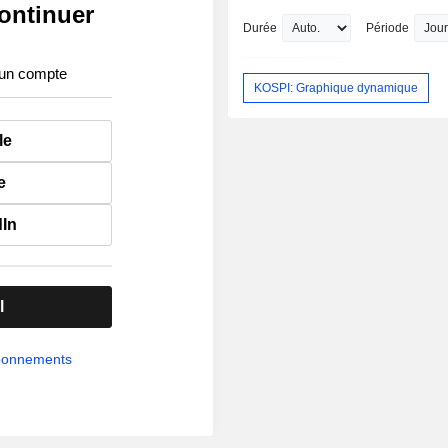
ontinuer
Durée
Période
 un compte
KOSPI: Graphique dynamique
le
e
dIn
l
abonnements