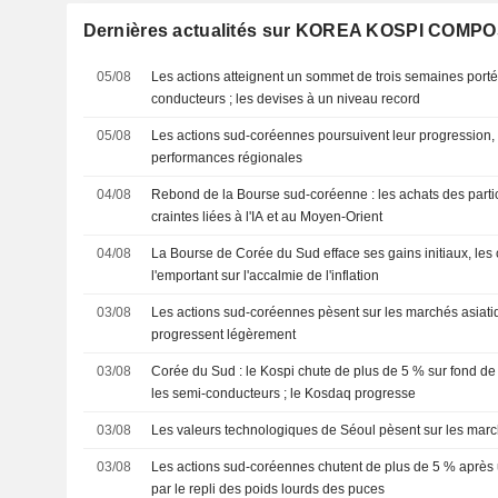
Dernières actualités sur KOREA KOSPI COMP
05/08
Les actions atteignent un sommet de trois semaines porté
conducteurs ; les devises à un niveau record
05/08
Les actions sud-coréennes poursuivent leur progression, 
performances régionales
04/08
Rebond de la Bourse sud-coréenne : les achats des parti
craintes liées à l'IA et au Moyen-Orient
04/08
La Bourse de Corée du Sud efface ses gains initiaux, les 
l'emportant sur l'accalmie de l'inflation
03/08
Les actions sud-coréennes pèsent sur les marchés asiati
progressent légèrement
03/08
Corée du Sud : le Kospi chute de plus de 5 % sur fond de
les semi-conducteurs ; le Kosdaq progresse
03/08
Les valeurs technologiques de Séoul pèsent sur les marc
03/08
Les actions sud-coréennes chutent de plus de 5 % après 
par le repli des poids lourds des puces