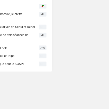
mestre, le chiffre
MT
 rallyes de Séoul et Taipei
RE
ie de trois séances de
MT
n Asie
AW
ul et Taipei
RE
ique pour le KOSPI
RE