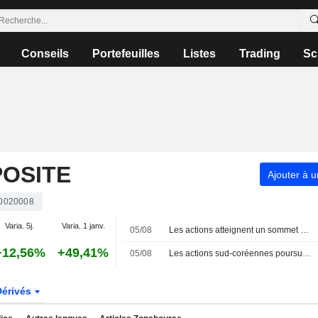
Conseils
Portefeuilles
Listes
Trading
Sc
OSITE
Ajouter à u
0020008
Varia. 5j.
Varia. 1 janv.
05/08
Les actions atteignent un sommet de trois semaines portées par les semi-conducteurs ; les devises à un niveau record
+12,56%
+49,41%
05/08
Les actions sud-coréennes poursuivent leur progression, dans le sillage des performances régionales
Dérivés