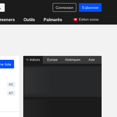
Connexion
S'abonner
reeners
Outils
Palmarès
Édition suisse
Indices
Europe
Amériques
Asie
ne liste
RE
MT