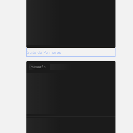
Suite du Palmarès
Palmarès