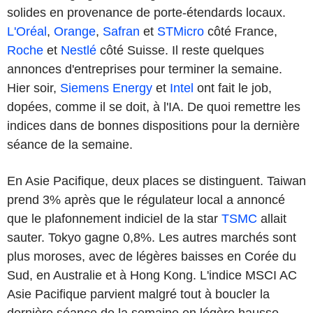
solides en provenance de porte-étendards locaux.
L'Oréal
,
Orange
,
Safran
et
STMicro
côté France,
Roche
et
Nestlé
côté Suisse. Il reste quelques
annonces d'entreprises pour terminer la semaine.
Hier soir,
Siemens Energy
et
Intel
ont fait le job,
dopées, comme il se doit, à l'IA. De quoi remettre les
indices dans de bonnes dispositions pour la dernière
séance de la semaine.
En Asie Pacifique, deux places se distinguent. Taiwan
prend 3% après que le régulateur local a annoncé
que le plafonnement indiciel de la star
TSMC
allait
sauter. Tokyo gagne 0,8%. Les autres marchés sont
plus moroses, avec de légères baisses en Corée du
Sud, en Australie et à Hong Kong. L'indice MSCI AC
Asie Pacifique parvient malgré tout à boucler la
dernière séance de la semaine en légère hausse.