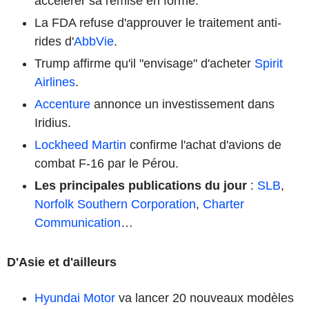
accélérer sa remise en forme.
La FDA refuse d'approuver le traitement anti-
rides d'
AbbVie
.
Trump affirme qu'il "envisage" d'acheter
Spirit
Airlines
.
Accenture
annonce un investissement dans
Iridius.
Lockheed Martin
confirme l'achat d'avions de
combat F-16 par le Pérou.
Les principales publications du jour
:
SLB
,
Norfolk Southern Corporation
,
Charter
Communication
…
D'Asie et d'ailleurs
Hyundai Motor
va lancer 20 nouveaux modèles