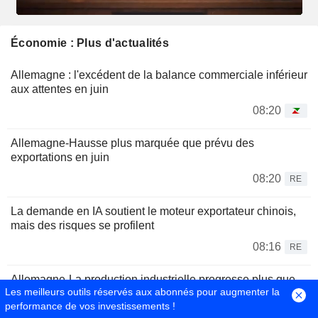
Économie : Plus d'actualités
Allemagne : l'excédent de la balance commerciale inférieur
aux attentes en juin
08:20
Allemagne-Hausse plus marquée que prévu des
exportations en juin
08:20
RE
La demande en IA soutient le moteur exportateur chinois,
mais des risques se profilent
08:16
RE
Allemagne-La production industrielle progresse plus que
Les meilleurs outils réservés aux abonnés pour augmenter la
prévu en juin
performance de vos investissements !
08:15
RE