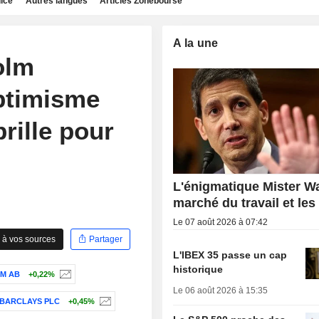
dice
Autres langues
Articles Zonebourse
A la une
olm
optimisme
rille pour
L'énigmatique Mister Wa
marché du travail et les
Le 07 août 2026 à 07:42
 à vos sources
Partager
L'IBEX 35 passe un cap
historique
M AB
+0,22%
Le 06 août 2026 à 15:35
BARCLAYS PLC
+0,45%