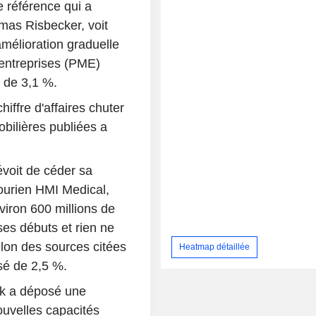
e référence qui a
mas Risbecker, voit
mélioration graduelle
 entreprises (PME)
 de 3,1 %.
iffre d'affaires chuter
ilières publiées a
évoit de céder sa
ourien HMI Medical,
viron 600 millions de
ses débuts et rien ne
elon des sources citées
Heatmap détaillée
ssé de 2,5 %.
ik a déposé une
uvelles capacités