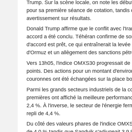
Trump. Sur la scène locale, on note les déb
pour sa première séance de cotation, tandis
avertissement sur résultats.
Donald Trump affirme que le conflit avec l'Ira
accord a été conclu. Téhéran confirme de son
d'accord est prêt, ce qui entraînerait la levée
d'Ormuz et un allègement des sanctions pétro
Vers 13h05, l'indice OMXS30 progressait de
points. Des actions pour un montant d'environ
couronnes ont été échangées sur la place bo
Parmi les grands secteurs industriels de la c
premières ont affiché la meilleure performa
2,4 %. À l'inverse, le secteur de l'énergie fe
repli de 4,4 %.
Du côté des valeurs phares de l'indice OMX
de 4,0 % tandis que Sandvik s'adjugeait 3,9