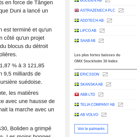
BOLIDEN AB
uts en force de Tången
 que Duni a lancé un
ASTRAZENECA PLC
ADDTECH AB
n est terminé et qu'un
LIFCO AB
 côté qu'un projet
SAAB AB
 du blocus du détroit
lières.
Les plus fortes baisses du
OMX Stockholm 30 Index
 1,87 % à 3 121,85
 9,5 milliards de
ERICSSON
ursière suédoise.
SKANSKA AB
ote, les matières
ABB LTD
nce avec une hausse de
TELIA COMPANY AB
rmait la marche avec un
AB VOLVO
S30, Boliden a grimpé
Voir le palmarès
 %. Les moins bonnes