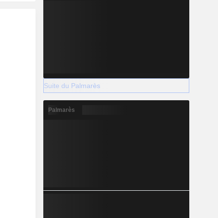
Suite du Palmarès
Palmarès