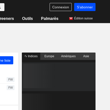
Connexion
S'abonner
reeners
Outils
Palmarès
Édition suisse
Indices
Europe
Amériques
Asie
ne liste
FW
FW