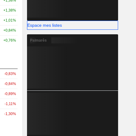
+1,38%
+1,38%
+1,01%
Espace mes listes
+0,84%
Palmarès
+0,76%
-0,83%
-0,84%
-0,89%
-1,11%
-1,30%