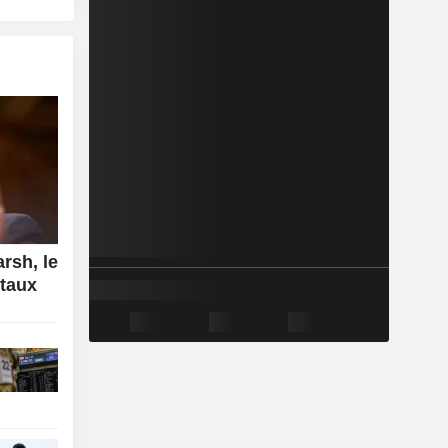
rsh, le
 taux