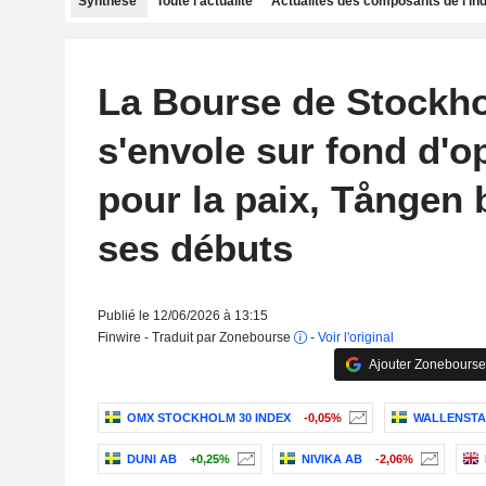
Synthèse
Toute l'actualité
Actualités des composants de l'in
La Bourse de Stockh
s'envole sur fond d'
pour la paix, Tången b
ses débuts
Publié le 12/06/2026 à 13:15
Finwire - Traduit par Zonebourse
-
Voir l'original
Ajouter Zonebourse
OMX STOCKHOLM 30 INDEX
-0,05%
WALLENSTA
DUNI AB
+0,25%
NIVIKA AB
-2,06%