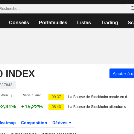
Conseils
Portefeuilles
Listes
Trading
Sc
 INDEX
Ajouter à u
337842
Varia. 5j.
Varia. 1 janv.
09:37
La Bourse de Stockholm recule en début de séance vendredi
+2,31%
+15,22%
08:43
La Bourse de Stockholm attendue sur une note indécise
Heatmap
Composition
Dérivés