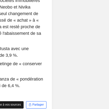
sociétés immobilières
 Neobo et Nivika
 seul changement de
sé de « achat » à «
a est resté proche de
é l'abaissement de sa
 Rusta avec une
 de 3,9 %.
etinge de « conserver
anza de « pondération
i de 6,4 %.
e à vos sources
Partager