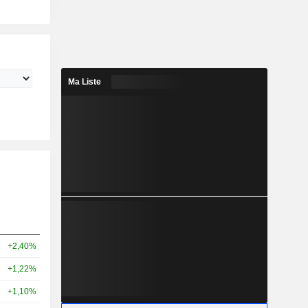
Ma Liste
+2,40%
+1,22%
+1,10%