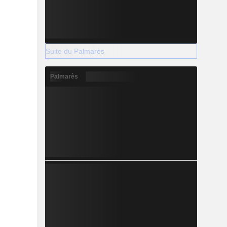
Suite du Palmarès
Palmarès