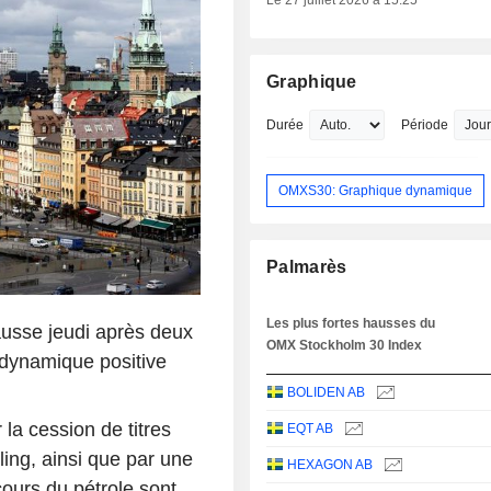
Le 27 juillet 2026 à 15:25
Graphique
Durée
Période
OMXS30: Graphique dynamique
Palmarès
Les plus fortes hausses du
usse jeudi après deux
OMX Stockholm 30 Index
 dynamique positive
BOLIDEN AB
la cession de titres
EQT AB
ling, ainsi que par une
HEXAGON AB
ours du pétrole sont