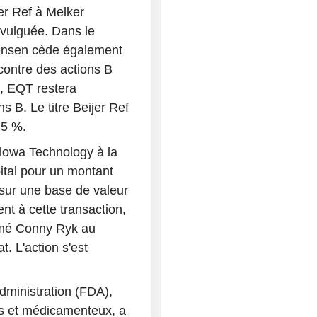
jer Ref à Melker
vulguée. Dans le
gensen cède également
contre des actions B
n, EQT restera
s B. Le titre Beijer Ref
,5 %.
lowa Technology à la
ital pour un montant
 sur une base de valeur
nt à cette transaction,
mmé Conny Ryk au
. L'action s'est
ministration (FDA),
es et médicamenteux, a