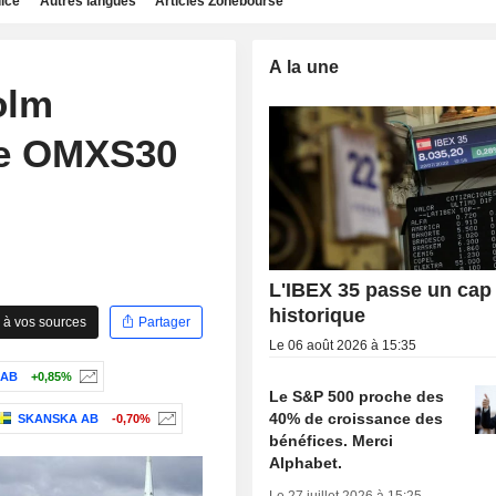
dice
Autres langues
Articles Zonebourse
A la une
olm
ice OMXS30
L'IBEX 35 passe un cap
historique
 à vos sources
Partager
Le 06 août 2026 à 15:35
 AB
+0,85%
Le S&P 500 proche des
40% de croissance des
SKANSKA AB
-0,70%
bénéfices. Merci
Alphabet.