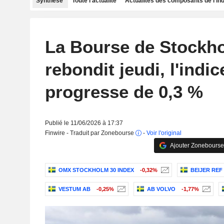
Synthèse
Toute l'actualité
Actualités des composants de l'in
La Bourse de Stockh
rebondit jeudi, l'ind
progresse de 0,3 %
Publié le 11/06/2026 à 17:37
Finwire - Traduit par Zonebourse
-
Voir l'original
Ajouter Zonebourse
OMX STOCKHOLM 30 INDEX
-0,32%
BEIJER REF
VESTUM AB
-0,25%
AB VOLVO
-1,77%