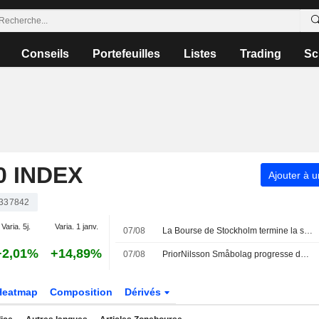
Conseils
Portefeuilles
Listes
Trading
Sc
 INDEX
Ajouter à u
337842
Varia. 5j.
Varia. 1 janv.
07/08
La Bourse de Stockholm termine la séance de vendredi dans le rouge - Lundin Gold progresse après ses résultats
+2,01%
+14,89%
07/08
PriorNilsson Småbolag progresse de 1,23 % en juillet - renforcement des positions dans Bure, AQ Group et Altra Fastigheter
Heatmap
Composition
Dérivés