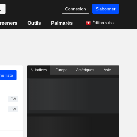
Connexion
S'abonner
reeners
Outils
Palmarès
Édition suisse
Indices
Europe
Amériques
Asie
ne liste
FW
FW