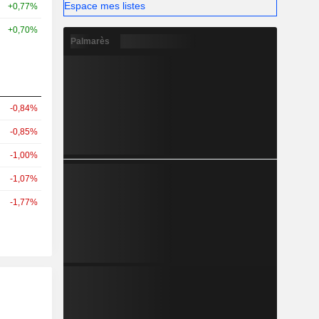
Espace mes listes
+0,77%
+0,70%
Palmarès
-0,84%
-0,85%
-1,00%
-1,07%
-1,77%