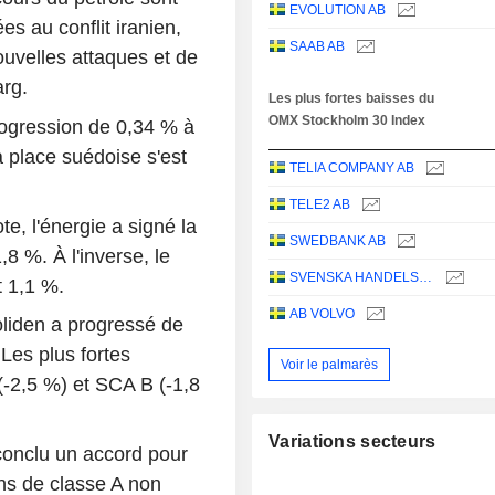
EVOLUTION AB
es au conflit iranien,
SAAB AB
velles attaques et de
arg.
Les plus fortes baisses du
OMX Stockholm 30 Index
progression de 0,34 % à
 place suédoise s'est
TELIA COMPANY AB
TELE2 AB
te, l'énergie a signé la
SWEDBANK AB
 %. À l'inverse, le
SVENSKA HANDELSBANKEN AB
t 1,1 %.
AB VOLVO
liden a progressé de
Les plus fortes
Voir le palmarès
(-2,5 %) et SCA B (-1,8
Variations secteurs
conclu un accord pour
ions de classe A non