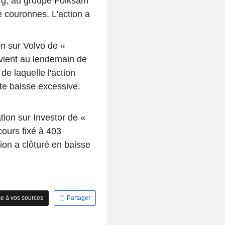
org, au groupe Folksam
 couronnes. L'action a
n sur Volvo de «
rvient au lendemain de
de laquelle l'action
tte baisse excessive.
on sur Investor de «
cours fixé à 403
on a clôturé en baisse
e à vos sources
Partager