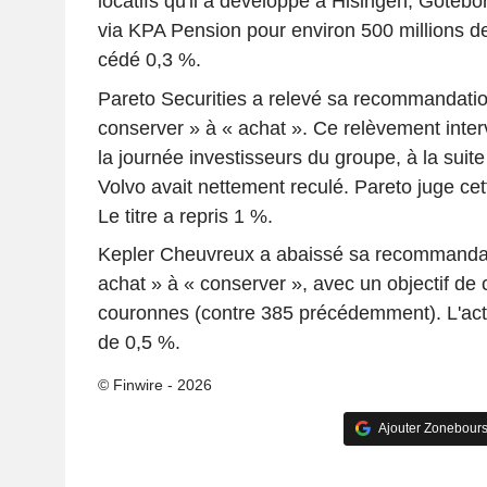
locatifs qu'il a développé à Hisingen, Göteb
via KPA Pension pour environ 500 millions de
cédé 0,3 %.
Pareto Securities a relevé sa recommandatio
conserver » à « achat ». Ce relèvement inte
la journée investisseurs du groupe, à la suite 
Volvo avait nettement reculé. Pareto juge ce
Le titre a repris 1 %.
Kepler Cheuvreux a abaissé sa recommandati
achat » à « conserver », avec un objectif de 
couronnes (contre 385 précédemment). L'acti
de 0,5 %.
© Finwire - 2026
Ajouter Zonebours