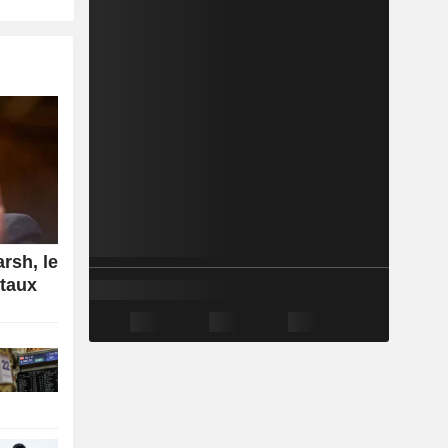
rsh, le
 taux