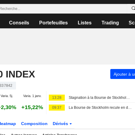
Conseils
Portefeuilles
Listes
Trading
Sc
 INDEX
Ajouter à u
337842
Varia. 5j.
Varia. 1 janv.
13:28
Stagnation à la Bourse de Stockholm - Lundin Gold progresse après ses résultats
+2,30%
+15,22%
09:37
La Bourse de Stockholm recule en début de séance vendredi
Heatmap
Composition
Dérivés