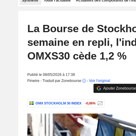
Synthèse
Toute l'actualité
Actualités des composants de l'in
La Bourse de Stockho
semaine en repli, l'in
OMXS30 cède 1,2 %
Publié le 08/05/2026 à 17:38
Finwire - Traduit par Zonebourse
-
Voir l'original
Ajouter Zonebourse
OMX STOCKHOLM 30 INDEX
-0,06%