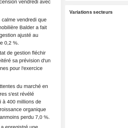
scension vendredi avec
Variations secteurs
us calme vendredi que
bilière Balder a fait
gestion ajusté au
de 0,2 %.
t de gestion fléchir
itéré sa prévision d'un
nnes pour l'exercice
ttentes du marché en
res s'est révélé
i à 400 millions de
croissance organique
néanmoins perdu 7,0 %.
l a enregistré une