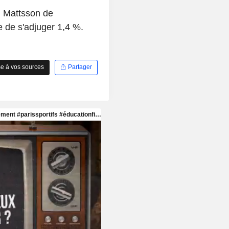
M Mattsson de
re de s'adjuger 1,4 %.
e à vos sources
Partager