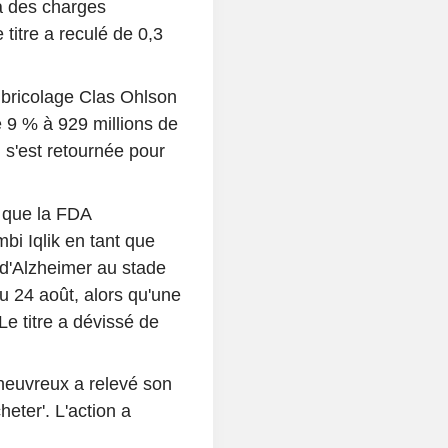
a des charges
 titre a reculé de 0,3
e bricolage Clas Ohlson
e 9 % à 929 millions de
n s'est retournée pour
 que la FDA
i Iqlik en tant que
e d'Alzheimer au stade
u 24 août, alors qu'une
Le titre a dévissé de
heuvreux a relevé son
eter'. L'action a