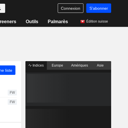
Connexion
S'abonner
reeners
Outils
Palmarès
Édition suisse
Indices
Europe
Amériques
Asie
ne liste
FW
FW