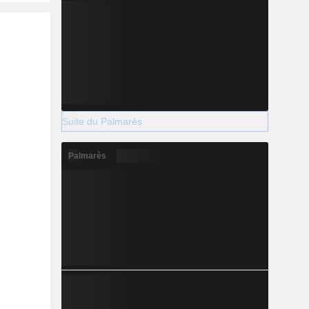
Suite du Palmarès
Palmarès