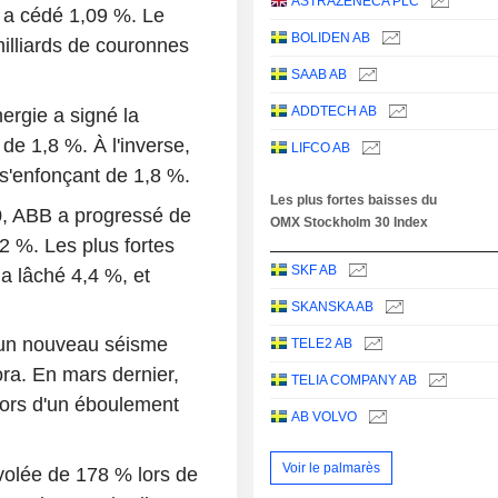
ASTRAZENECA PLC
e a cédé 1,09 %. Le
BOLIDEN AB
milliards de couronnes
SAAB AB
ADDTECH AB
ergie a signé la
e 1,8 %. À l'inverse,
LIFCO AB
s'enfonçant de 1,8 %.
Les plus fortes baisses du
0, ABB a progressé de
OMX Stockholm 30 Index
 %. Les plus fortes
SKF AB
a lâché 4,4 %, et
SKANSKA AB
r un nouveau séisme
TELE2 AB
a. En mars dernier,
TELIA COMPANY AB
lors d'un éboulement
AB VOLVO
Voir le palmarès
nvolée de 178 % lors de