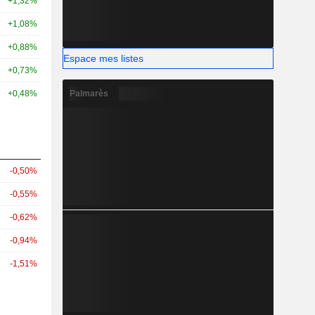
+1,32%
+1,08%
+0,88%
Espace mes listes
+0,73%
Palmarès
+0,48%
-0,50%
-0,55%
-0,62%
-0,94%
-1,51%