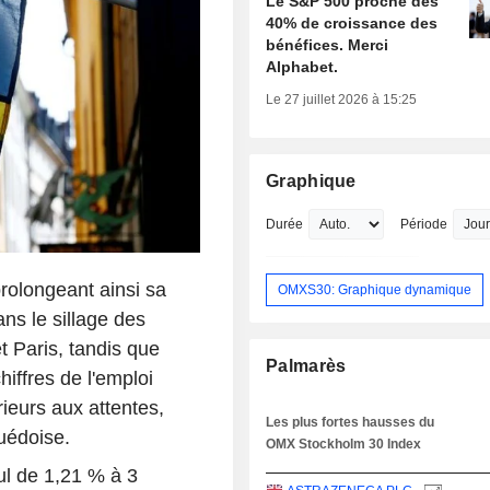
Le S&P 500 proche des
40% de croissance des
bénéfices. Merci
Alphabet.
Le 27 juillet 2026 à 15:25
Graphique
Durée
Période
rolongeant ainsi sa
OMXS30: Graphique dynamique
ans le sillage des
t Paris, tandis que
Palmarès
iffres de l'emploi
rieurs aux attentes,
Les plus fortes hausses du
suédoise.
OMX Stockholm 30 Index
cul de 1,21 % à 3