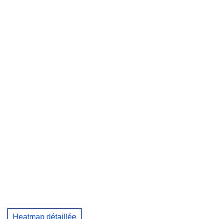
Heatmap détaillée