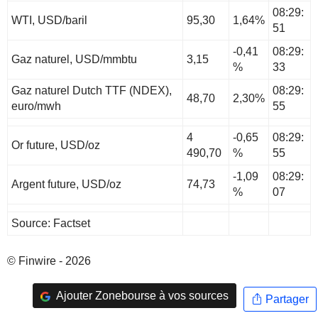
08:29:
WTI, USD/baril
95,30
1,64%
51
-0,41
08:29:
Gaz naturel, USD/mmbtu
3,15
%
33
Gaz naturel Dutch TTF (NDEX),
08:29:
48,70
2,30%
euro/mwh
55
4
-0,65
08:29:
Or future, USD/oz
490,70
%
55
-1,09
08:29:
Argent future, USD/oz
74,73
%
07
Source: Factset
© Finwire - 2026
Ajouter Zonebourse à vos sources
Partager