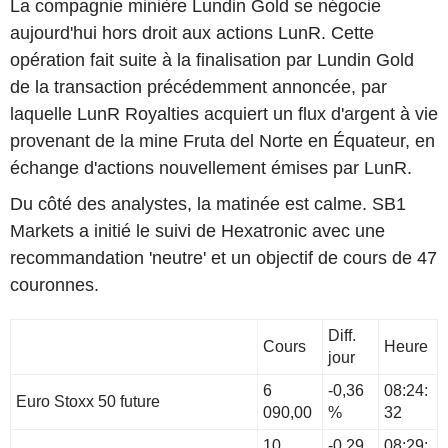
La compagnie minière Lundin Gold se négocie
aujourd'hui hors droit aux actions LunR. Cette
opération fait suite à la finalisation par Lundin Gold
de la transaction précédemment annoncée, par
laquelle LunR Royalties acquiert un flux d'argent à vie
provenant de la mine Fruta del Norte en Équateur, en
échange d'actions nouvellement émises par LunR.
Du côté des analystes, la matinée est calme. SB1
Markets a initié le suivi de Hexatronic avec une
recommandation 'neutre' et un objectif de cours de 47
couronnes.
Diff.
Cours
Heure
jour
6
-0,36
08:24:
Euro Stoxx 50 future
090,00
%
32
10
-0,29
08:29: