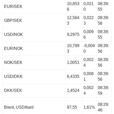
10,853
0,021
08:39:
EUR/SEK
6
0
55
12,564
0,022
08:39:
GBP/SEK
3
3
58
0,009
08:39:
USD/NOK
9,2975
6
55
10,799
-0,004
08:39:
EUR/NOK
3
0
56
0,002
08:39:
NOK/SEK
1,0051
4
56
0,008
08:39:
USD/DKK
6,4335
1
56
0,002
08:39:
DKK/SEK
1,4524
4
59
08:29:
Brent, USD/baril
97,55
1,61%
46