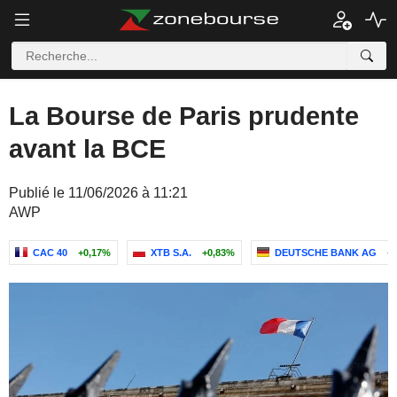
La Bourse de Paris prudente
avant la BCE
Publié le 11/06/2026 à 11:21
AWP
CAC 40
+0,17%
XTB S.A.
+0,83%
DEUTSCHE BANK AG
+