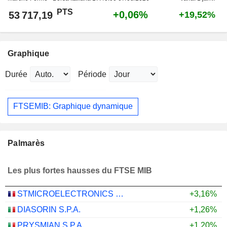
PTS
+0,06%
53 717,19
+19,52%
Graphique
Durée
Période
FTSEMIB: Graphique dynamique
Palmarès
Les plus fortes hausses du FTSE MIB
STMICROELECTRONICS N.V.
+3,16%
DIASORIN S.P.A.
+1,26%
PRYSMIAN S.P.A.
+1,20%