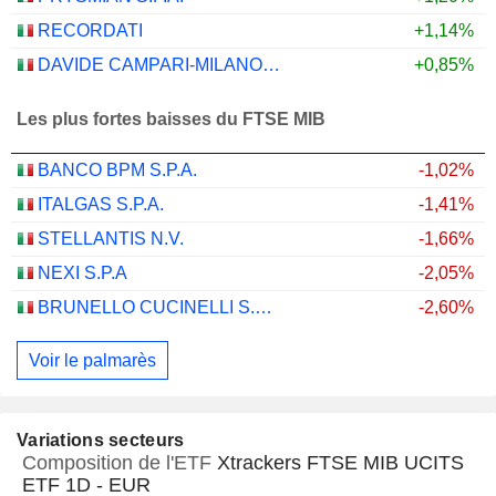
RECORDATI
+1,14%
DAVIDE CAMPARI-MILANO N.V.
+0,85%
Les plus fortes baisses du FTSE MIB
BANCO BPM S.P.A.
-1,02%
ITALGAS S.P.A.
-1,41%
STELLANTIS N.V.
-1,66%
NEXI S.P.A
-2,05%
BRUNELLO CUCINELLI S.P.A.
-2,60%
Voir le palmarès
Variations secteurs
Composition de l'ETF
Xtrackers FTSE MIB UCITS
ETF 1D - EUR