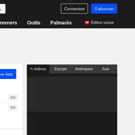
Connexion
S'abonner
reeners
Outils
Palmarès
Édition suisse
Indices
Europe
Amériques
Asie
ne liste
AN
AN