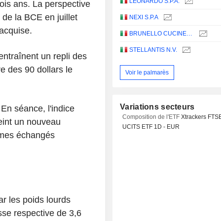
LEONARDO S.P.A.
rois ans. La perspective
de la BCE en juillet
NEXI S.P.A
 acquise.
BRUNELLO CUCINELLI S.P.A.
STELLANTIS N.V.
ntraînent un repli des
re des 90 dollars le
Voir le palmarès
Variations secteurs
En séance, l'indice
Composition de l'ETF
Xtrackers FTS
teint un nouveau
UCITS ETF 1D - EUR
umes échangés
ar les poids lourds
 respective de 3,6