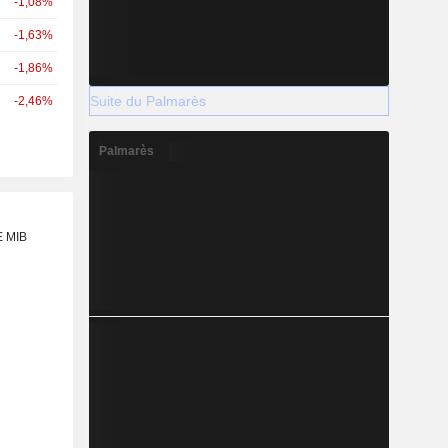
-1,08%
-1,63%
-1,86%
Suite du Palmarès
-2,46%
Palmarès
E MIB