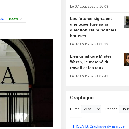
Le 07 août 2026 à 10:08
Les futures signalent
A.
+0,62%
une ouverture sans
direction claire pour les
bourses
Le 07 août 2026 à 08:29
L'énigmatique Mister
Warsh, le marché du
travail et les taux
Le 07 août 2026 à 07:42
Graphique
Durée
Période
FTSEMIB: Graphique dynamique