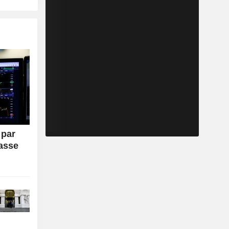
 par
passe