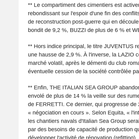
** Le compartiment des cimentiers est activ
rebondissant sur l'espoir d'une fin des confli
de reconstruction post-guerre qui en décou
bondit de 9,2 %, BUZZI de plus de 6 % et 
** Hors indice principal, le titre JUVENTUS r
une hausse de 2,9 %. À l'inverse, la LAZIO 
marché volatil, après le démenti du club ro
éventuelle cession de la société contrôlée pa
** Enfin, THE ITALIAN SEA GROUP abandonn
envolé de plus de 14 % la veille sur des rumeu
de FERRETTI. Ce dernier, qui progresse de 
« négociation en cours ». Selon Equita, « l'int
les chantiers navals d'Italian Sea Group ser
par des besoins de capacité de production qu
développer l'activité de rénovation (refitting)