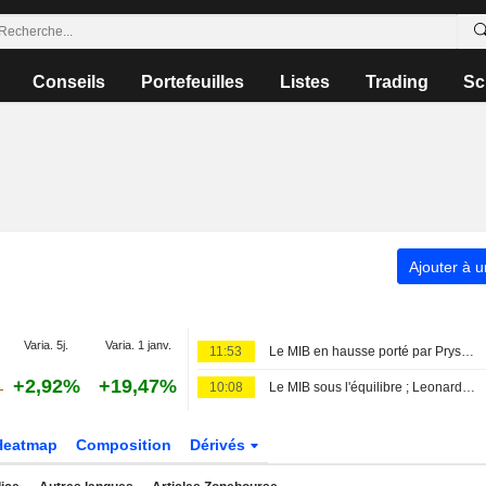
Conseils
Portefeuilles
Listes
Trading
Sc
Ajouter à u
Varia. 5j.
Varia. 1 janv.
11:53
Le MIB en hausse porté par Prysmian ; le Brent dépasse les 80 USD
+2,92%
+19,47%
10:08
Le MIB sous l'équilibre ; Leonardo s'illustre, Stellantis pèse sur la tendance
Heatmap
Composition
Dérivés