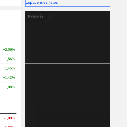
Espace mes listes
Palmarès
+2,06%
+1,56%
+1,45%
+1,42%
+1,08%
-1,00%