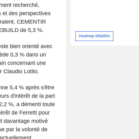
ement recherché,
ts et des perspectives
leraient. CEMENTIR
WEBUILD de 5,3 %.
Heatmap détaillée
este bien orienté avec
cède 0,3 % dans un
main concernant une
r Claudio Lotito.
e 5,4 % après s'être
rs d'intérêt de la part
2,2 %, a démenti toute
érêt de Ferretti pour
ait davantage motivé
e par la volonté de
, actuellement