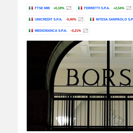
FTSE MIB
+0,18%
FERRETTI S.P.A.
+2,54%
UNICREDIT S.P.A.
-0,40%
INTESA SANPAOLO S.P.
MEDIOBANCA S.P.A.
-0,21%