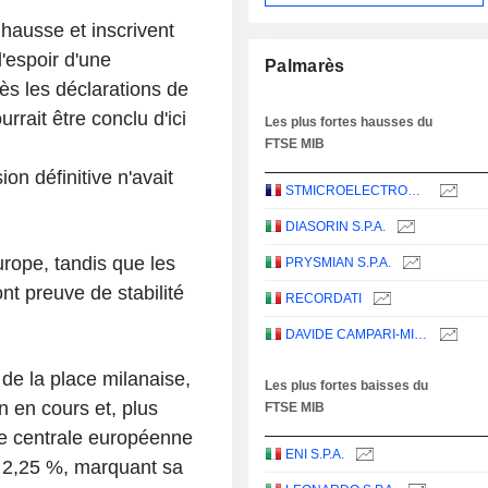
 hausse et inscrivent
'espoir d'une
Palmarès
rès les déclarations de
rait être conclu d'ici
Les plus fortes hausses du
FTSE MIB
on définitive n'avait
STMICROELECTRONICS N.V.
DIASORIN S.P.A.
rope, tandis que les
PRYSMIAN S.P.A.
nt preuve de stabilité
RECORDATI
DAVIDE CAMPARI-MILANO N.V.
 de la place milanaise,
Les plus fortes baisses du
 en cours et, plus
FTSE MIB
ue centrale européenne
ENI S.P.A.
 à 2,25 %, marquant sa