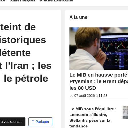
dice
Autres langues
Articles Zonebourse
A la une
teint de
storiques
détente
 l'Iran ; les
Le MIB en hausse porté
le pétrole
Prysmian ; le Brent dé
les 80 USD
Le 07 août 2026 à 11:53
Le MIB sous l'équilibre ;
Leonardo s'illustre,
Stellantis pèse sur la
 à vos sources
Partager
tendance