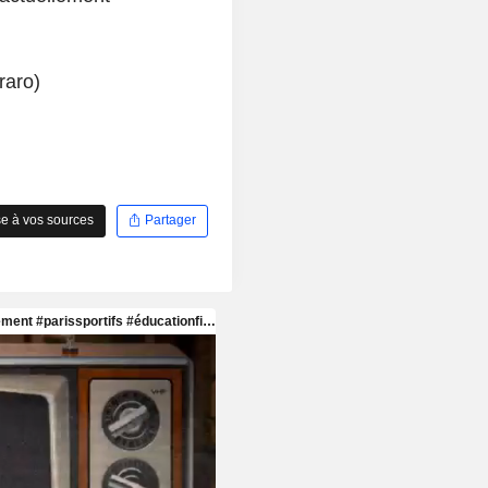
raro)
e à vos sources
Partager