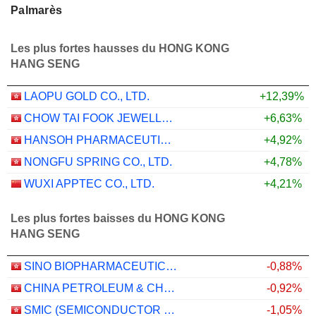
Palmarès
Les plus fortes hausses du HONG KONG
HANG SENG
LAOPU GOLD CO., LTD.
+12,39%
CHOW TAI FOOK JEWELLERY GROUP LIMITED
+6,63%
HANSOH PHARMACEUTICAL GROUP COMPANY LIMITED
+4,92%
NONGFU SPRING CO., LTD.
+4,78%
WUXI APPTEC CO., LTD.
+4,21%
Les plus fortes baisses du HONG KONG
HANG SENG
SINO BIOPHARMACEUTICAL LIMITED
-0,88%
CHINA PETROLEUM & CHEMICAL CORPORATION
-0,92%
SMIC (SEMICONDUCTOR MANUFACTURING INTERNATIONAL COMPANY)
-1,05%