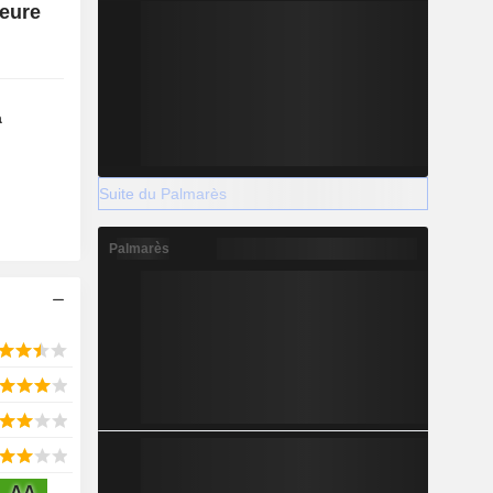
eure
a
Suite du Palmarès
Palmarès
AA