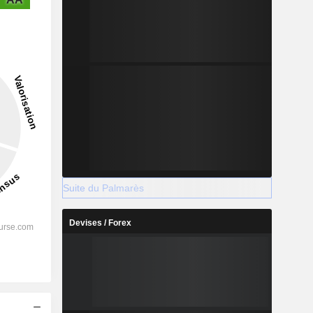
Suite du Palmarès
Devises / Forex
s