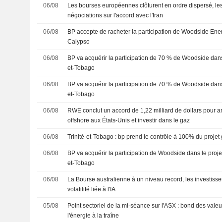
06/08
Les bourses européennes clôturent en ordre dispersé, les 
négociations sur l'accord avec l'Iran
06/08
BP accepte de racheter la participation de Woodside Ener
Calypso
06/08
BP va acquérir la participation de 70 % de Woodside dans 
et-Tobago
06/08
BP va acquérir la participation de 70 % de Woodside dans 
et-Tobago
06/08
RWE conclut un accord de 1,22 milliard de dollars pour a
offshore aux États-Unis et investir dans le gaz
06/08
Trinité-et-Tobago : bp prend le contrôle à 100% du projet
06/08
BP va acquérir la participation de Woodside dans le projet
et-Tobago
06/08
La Bourse australienne à un niveau record, les investisse
volatilité liée à l'IA
05/08
Point sectoriel de la mi-séance sur l'ASX : bond des valeu
l'énergie à la traîne