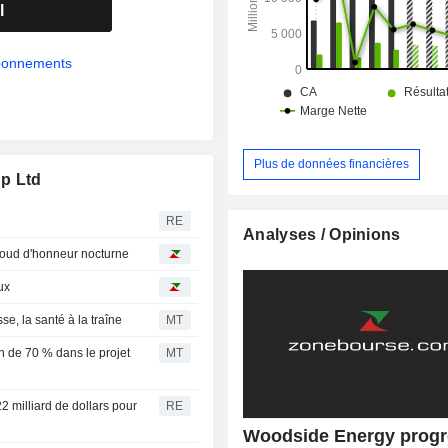
Sangomar est situé à 100 kilomètres
l
Dakar.
abonnements
Plus de données financières
up Ltd
RE
Analyses / Opinions
baroud d'honneur nocturne
ux
se, la santé à la traîne
MT
 de 70 % dans le projet
MT
2 milliard de dollars pour
RE
Woodside Energy prog