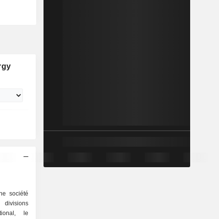
rgy
ne société
 divisions
tional, le