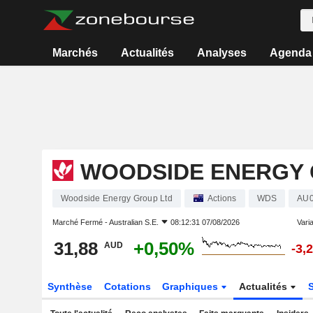
Marchés
Actualités
Analyses
Agenda
WOODSIDE ENERGY 
Woodside Energy Group Ltd
Actions
WDS
AU0
Marché Fermé -
Australian S.E.
08:12:31 07/08/2026
Varia
31,88
+0,50%
AUD
-3,
Synthèse
Cotations
Graphiques
Actualités