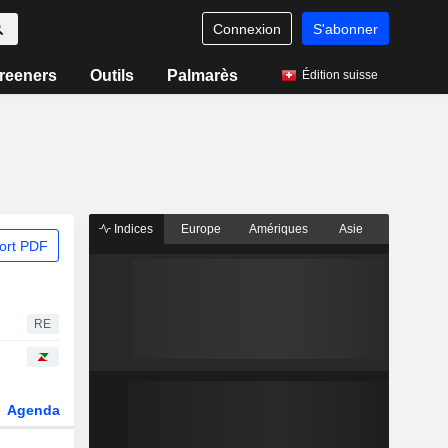
Connexion
S'abonner
reeners
Outils
Palmarès
Édition suisse
Indices
Europe
Amériques
Asie
ort PDF
RE
Agenda
Secteur
Dérivés
Fonds et ETFs