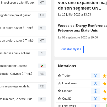
vers une expansion maj
investisseurs attentifs aux
MT
de son segment GNL
Le 16 juillet 2026 à 13:03
gy dans le projet gazier
AN
Woodside Energy Renforce s
un projet gazier à Trinité-
MT
Présence aux États-Unis
Le 02 septembre 2025 à 19:06
un projet gazier à Trinité-
MT
Plus d'analyses
nnuler ses baux éoliens
RE
Notations
 gazier géant Calypso
 gazier Calypso à Trinité-
RE
Trader
Investisseur
urs se protégeant de la
RE
Globale
Qualité
rs minières, le secteur de
MT
ESG MSCI