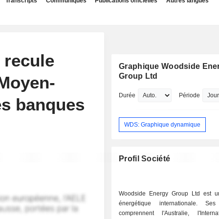
Transcripts
Communiqués
Publications officielles
Autres langues
 recule
Graphique Woodside Ene
Group Ltd
 Moyen-
Durée
Période
les banques
WDS: Graphique dynamique
Profil Société
Woodside Energy Group Ltd est u
énergétique internationale. Ses
comprennent l'Australie, l'Interna