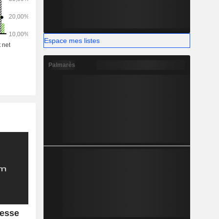
 au sud de
Espace mes listes
Palmarès
resse