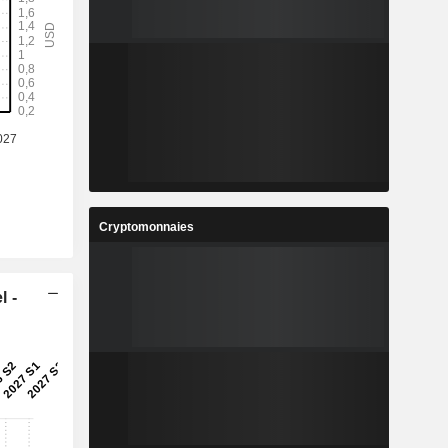
Cryptomonnaies
l -