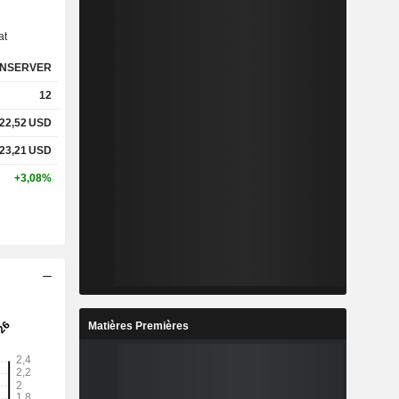
at
NSERVER
12
22,52
USD
23,21
USD
+3,08%
Matières Premières