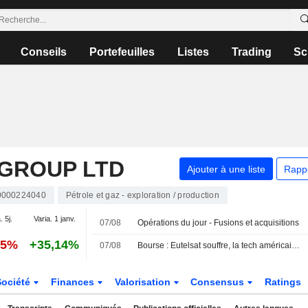
Conseils
Portefeuilles
Listes
Trading
Sc
GROUP LTD
Ajouter à une liste
Rapp
000224040
Pétrole et gaz - exploration / production
. 5j.
Varia. 1 janv.
07/08
Opérations du jour - Fusions et acquisitions
25%
+35,14%
07/08
Bourse : Eutelsat souffre, la tech américaine s'offre un baroud d'honneur nocturne
Société
Finances
Valorisation
Consensus
Ratings