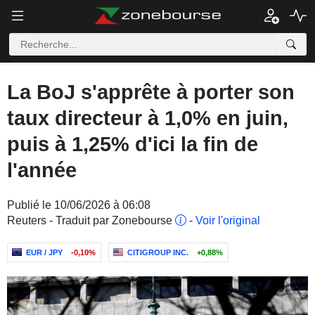
La BoJ s'apprête à porter son
taux directeur à 1,0% en juin,
puis à 1,25% d'ici la fin de
l'année
Publié le 10/06/2026 à 06:08
Reuters - Traduit par Zonebourse
-
Voir l'original
EUR / JPY
-0,10%
CITIGROUP INC.
+0,88%