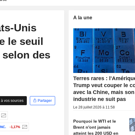
A la une
ts-Unis
e le seuil
 selon des
Terres rares : l'Amériqu
Trump veut couper le c
avec la Chine, mais son
industrie ne suit pas
 à vos sources
Partager
Le 28 juillet 2026 à 11:58
Pourquoi le WTI et le
Brent n'ont jamais
INC.
-1,17%
atteint les 200 USD en