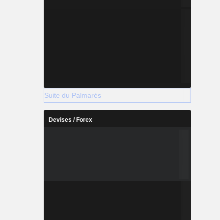
Suite du Palmarès
Devises / Forex