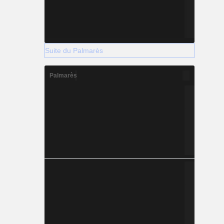
Suite du Palmarès
Palmarès