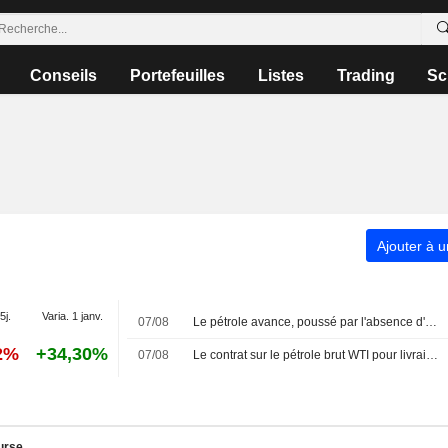
Conseils
Portefeuilles
Listes
Trading
Sc
Ajouter à u
5j.
Varia. 1 janv.
07/08
Le pétrole avance, poussé par l'absence d'accord au Moyen-Orient
2%
+34,30%
07/08
Le contrat sur le pétrole brut WTI pour livraison en septembre clôture en hausse de 0,89 $, soit 1,2 %, à 78,18 $ le baril. Le Brent pour livraison en octobre progressait dernièrement de 0,89 $, soit 1,1 %, à 83,38 $.
urse