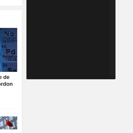
e de
ordon