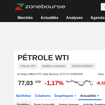
Marchés
Actualités
Analyses
Agenda
PÉTROLE WTI
Pétrole WTI
Matière première
XD0015948363
Temps Différé OTC Data Services
22:57:57 07/08/2026
Varia. 
77,03
-1,17%
USD
-8,3
Synthèse
Cotations
Graphiques
Actualités
Synthèse
Toute l'actualité
Autres langues
Articles Zonebo