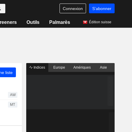
Connexion
S'abonner
reeners
Outils
Palmarès
Édition suisse
Indices
Europe
Amériques
Asie
ne liste
AW
MT