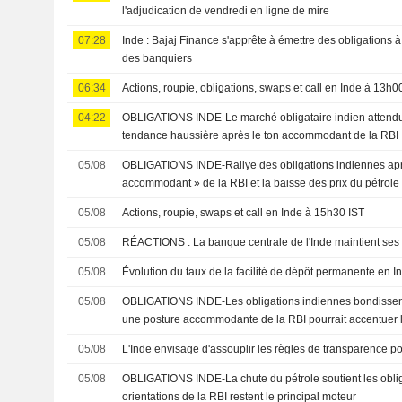
l'adjudication de vendredi en ligne de mire
07:28
Inde : Bajaj Finance s'apprête à émettre des obligations à
des banquiers
06:34
Actions, roupie, obligations, swaps et call en Inde à 13h0
04:22
OBLIGATIONS INDE-Le marché obligataire indien attendu
tendance haussière après le ton accommodant de la RBI
05/08
OBLIGATIONS INDE-Rallye des obligations indiennes aprè
accommodant » de la RBI et la baisse des prix du pétrole
05/08
Actions, roupie, swaps et call en Inde à 15h30 IST
05/08
RÉACTIONS : La banque centrale de l'Inde maintient se
05/08
Évolution du taux de la facilité de dépôt permanente en I
05/08
OBLIGATIONS INDE-Les obligations indiennes bondissent 
une posture accommodante de la RBI pourrait accentuer l
05/08
L'Inde envisage d'assouplir les règles de transparence po
05/08
OBLIGATIONS INDE-La chute du pétrole soutient les oblig
orientations de la RBI restent le principal moteur