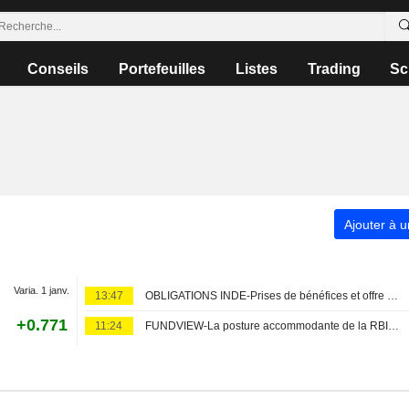
Conseils
Portefeuilles
Listes
Trading
Sc
Ajouter à u
Varia. 1 janv.
13:47
OBLIGATIONS INDE-Prises de bénéfices et offre de titres freinent le rallye obligataire indien
+0.771
11:24
FUNDVIEW-La posture accommodante de la RBI incite LIC Mutual Fund à privilégier la dette de 3 mois à 5 ans