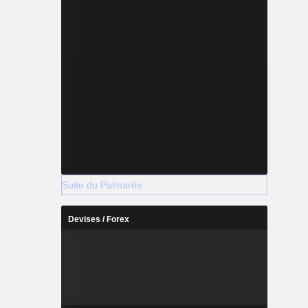
Suite du Palmarès
Devises / Forex