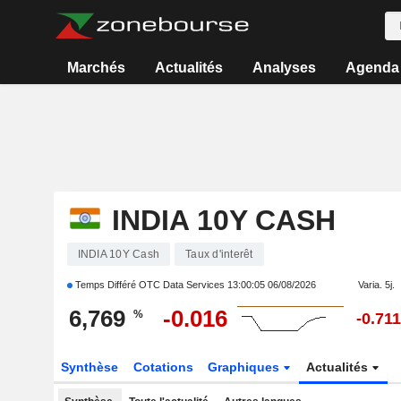
Marchés
Actualités
Analyses
Agenda
INDIA 10Y CASH
INDIA 10Y Cash
Taux d'interêt
Temps Différé OTC Data Services
13:00:05 06/08/2026
Varia. 5j.
6,769
-0.016
%
-0.711
Synthèse
Cotations
Graphiques
Actualités