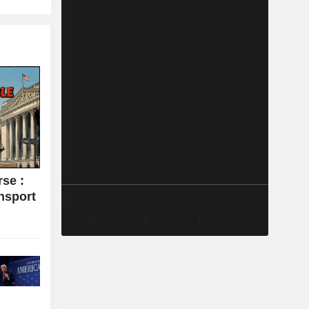
se :
ansport