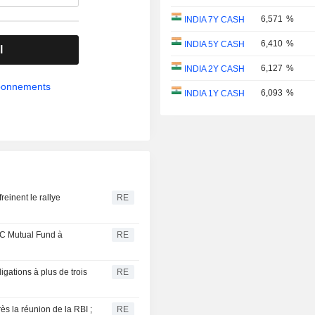
6,571
%
INDIA 7Y CASH
6,410
%
INDIA 5Y CASH
l
6,127
%
INDIA 2Y CASH
abonnements
6,093
%
INDIA 1Y CASH
reinent le rallye
RE
C Mutual Fund à
RE
gations à plus de trois
RE
s la réunion de la RBI ;
RE