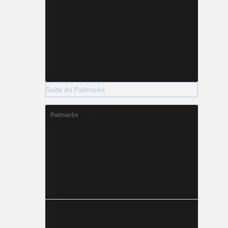
Suite du Palmarès
Palmarès