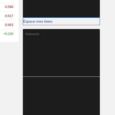
-0.586
-0.617
Espace mes listes
-0.663
+0.220
Palmarès