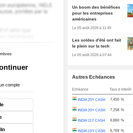
Un boom des bénéfices
pour les entreprises
américaines
Le 05 août 2026 à 11:45
Les soldes d'été ont fait
le plein sur la tech
membres
Le 05 août 2026 à 07:44
ontinuer
Autres Echéances
 un compte
Echéance
Taux d interêt
7,450
%
INDIA 25Y CASH
le
7,258
%
INDIA 20Y CASH
e
6,860
%
INDIA 11Y CASH
dIn
6,769
%
INDIA 10Y CASH