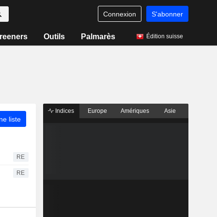
Connexion
S'abonner
reeners
Outils
Palmarès
Édition suisse
Indices
Europe
Amériques
Asie
ne liste
RE
RE