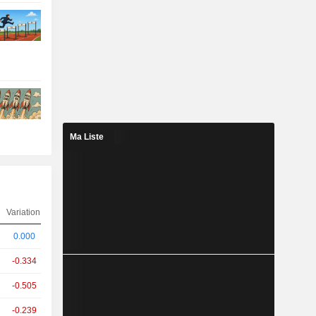
Ma Liste
Variation
0.000
-0.334
-0.505
-0.239