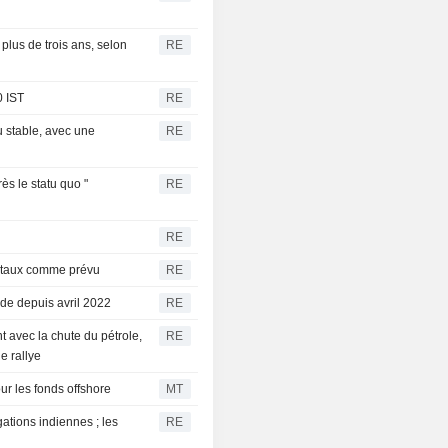
 plus de trois ans, selon
RE
0 IST
RE
 stable, avec une
RE
s le statu quo "
RE
RE
s taux comme prévu
RE
nde depuis avril 2022
RE
avec la chute du pétrole,
RE
e rallye
ur les fonds offshore
MT
ations indiennes ; les
RE