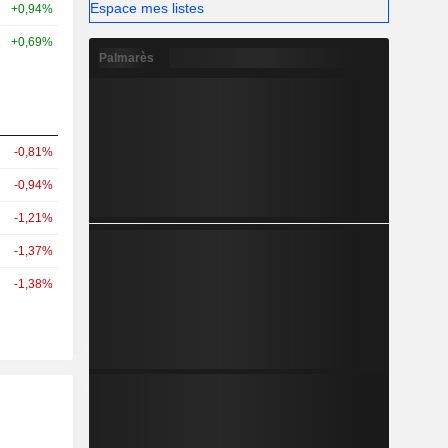
Espace mes listes
+0,94%
+0,69%
Palmarès
-0,81%
-0,94%
-1,21%
-1,37%
-1,38%