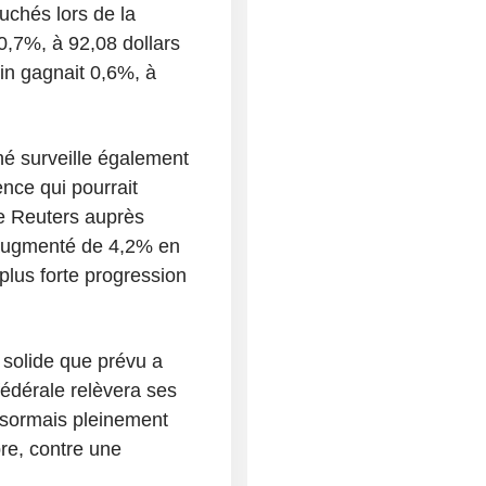
uchés lors de la
0,7%, à 92,08 dollars
ain gagnait 0,6%, à
hé surveille également
nce qui pourrait
e Reuters auprès
t augmenté de 4,2% en
 plus forte progression
s solide que prévu a
fédérale relèvera ses
ésormais pleinement
re, contre une