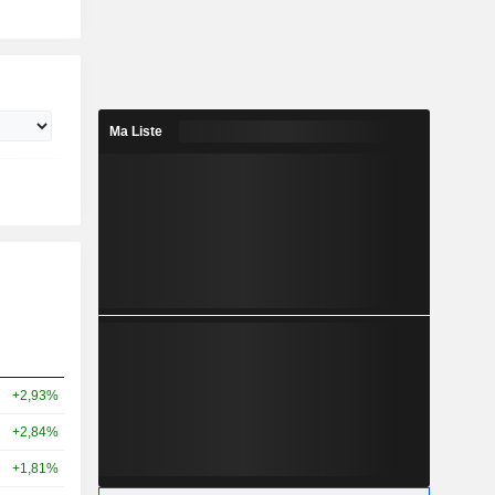
Ma Liste
+2,93%
+2,84%
+1,81%