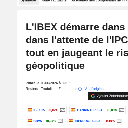
Synthèse
Toute l'actualité
Actualités des composants de l'in
L'IBEX démarre dans l
dans l'attente de l'IP
tout en jaugeant le ri
géopolitique
Publié le 10/06/2026 à 09:05
Reuters - Traduit par Zonebourse
-
Voir l'original
Ajouter Zonebourse
IBEX 35
-0,02%
BANKINTER, S.A.
+0,09%
BBVA
+0,04%
IBERDROLA, S.A.
-0,10%