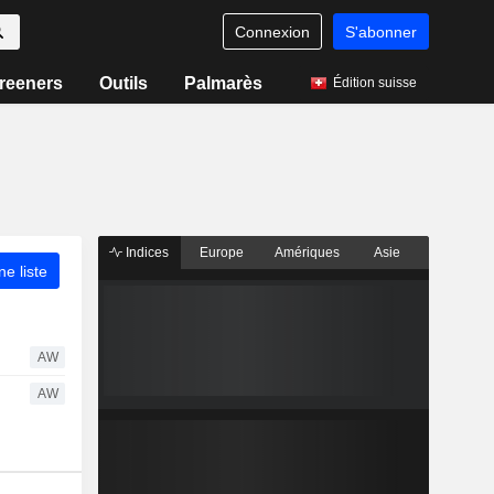
Connexion
S'abonner
reeners
Outils
Palmarès
Édition suisse
Indices
Europe
Amériques
Asie
ne liste
AW
AW