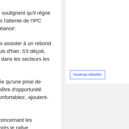
soulignent qu'il règne
l'attente de l'IPC
séance'.
ns assister à un rebond
 d'hier. S'il déçoit,
t dans les secteurs les
Heatmap détaillée
dée qu'une prise de
nêtre d'opportunité
nfortables', ajoutent-
 concernant les
près le rallye