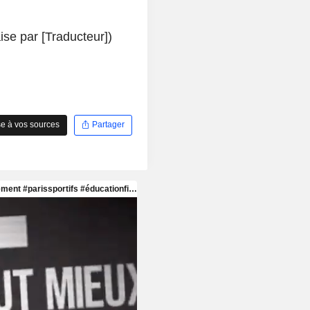
se par [Traducteur])
e à vos sources
Partager