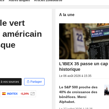
dice
Autres langues
Articles Zonebourse
A la une
e vert
C américain
sque
L'IBEX 35 passe un cap
historique
Le 06 août 2026 à 15:35
 à vos sources
Partager
Le S&P 500 proche des
40% de croissance des
INDITEX
-0,24%
bénéfices. Merci
Alphabet.