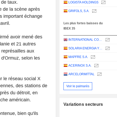
 de taux.
LOGISTA HOLDINGS
re de la scène après
GRIFOLS, S.A.
lus important échange
avril.
Les plus fortes baisses du
IBEX 35
ffirmé avoir mené des
INTERNATIONAL CONSOLIDATED AIRLINES GROUP, S.A.
anie et 21 autres
SOLARIA ENERGIA Y MEDIO AMBIENTE, S.A.
 représailles aux
MAPFRE S.A.
 d'Ormuz, selon les
ACERINOX S.A.
ARCELORMITTAL
r le réseau social X
iennes, des stations de
Voir le palmarès
près du détroit, en
ache américain.
Variations secteurs
ntenue, bien qu'ils