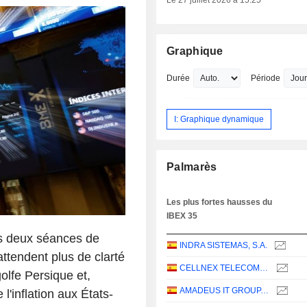
Le 27 juillet 2026 à 15:25
Graphique
Durée
Période
I: Graphique dynamique
Palmarès
Les plus fortes hausses du
IBEX 35
s deux séances de
INDRA SISTEMAS, S.A.
attendent plus de clarté
CELLNEX TELECOM, S.A.
olfe Persique et,
AMADEUS IT GROUP, S.A.
 l'inflation aux États-