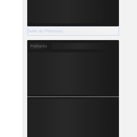
Suite du Palmarès
Palmarès