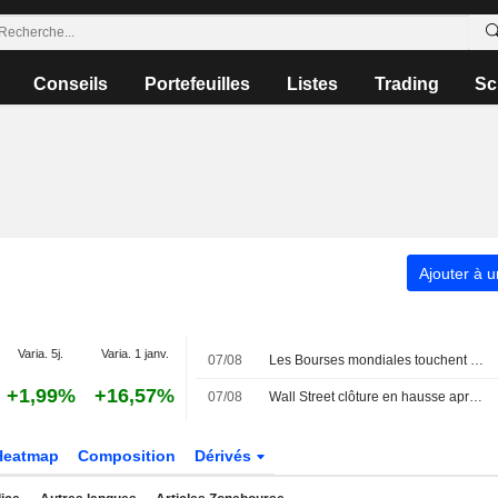
Conseils
Portefeuilles
Listes
Trading
Sc
Ajouter à u
Varia. 5j.
Varia. 1 janv.
07/08
Les Bourses mondiales touchent des sommets après l'emploi américain
+1,99%
+16,57%
07/08
Wall Street clôture en hausse après l'emploi américain
Heatmap
Composition
Dérivés