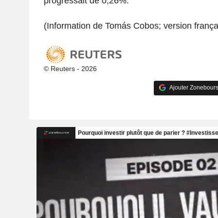
progressait de 0,26%.
(Information de Tomás Cobos; version françai
© Reuters - 2026
Ajouter Zonebours