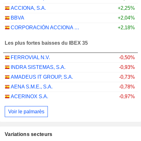
ACCIONA, S.A.
+2,25%
BBVA
+2,04%
CORPORACIÓN ACCIONA ENERGÍAS RENOVABLES, S.A.
+2,18%
Les plus fortes baisses du IBEX 35
FERROVIAL N.V.
-0,50%
INDRA SISTEMAS, S.A.
-0,93%
AMADEUS IT GROUP, S.A.
-0,73%
AENA S.M.E., S.A.
-0,78%
ACERINOX S.A.
-0,97%
Voir le palmarès
Variations secteurs