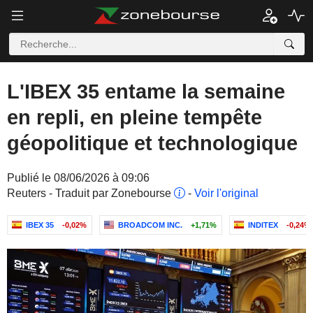
L'IBEX 35 entame la semaine
en repli, en pleine tempête
géopolitique et technologique
Publié le 08/06/2026 à 09:06
Reuters - Traduit par Zonebourse
-
Voir l'original
IBEX 35
-0,02%
BROADCOM INC.
+1,71%
INDITEX
-0,24%