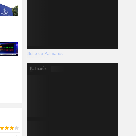
Suite du Palmarès
Palmarès