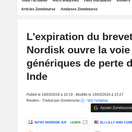
Toute l'actualité
Reco analystes
Faits marquants
Insiders
Articles Zonebourse
Analyses Zonebourse
L'expiration du breve
Nordisk ouvre la voie
génériques de perte 
Inde
Publié le 19/03/2026 à 10:19 - Modifié le 19/03/2026 à 15:27
Reuters - Traduit par Zonebourse
-
Voir l'original
Ajouter Zonebourse
NOVO NORDISK A/S
+3,92%
ELI LILLY AND CO