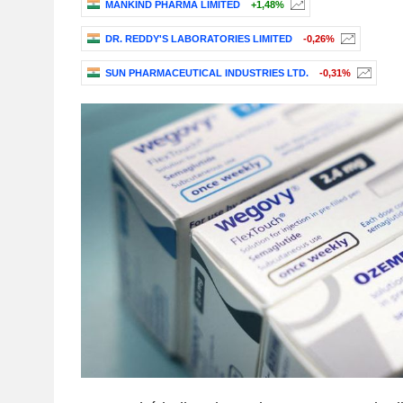
MANKIND PHARMA LIMITED
+1,48%
DR. REDDY'S LABORATORIES LIMITED
-0,26%
SUN PHARMACEUTICAL INDUSTRIES LTD.
-0,31%