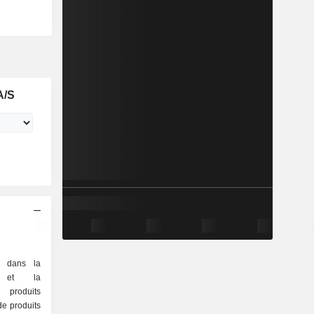
A/S
é dans la
on et la
roduits
de produits