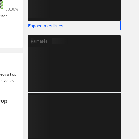
Espace mes listes
Palmarès
rop