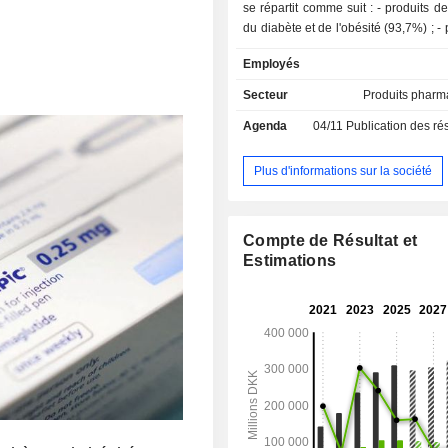
se répartit comme suit : - produits de traitement
du diabète et de l'obésité (93,7%) ; - produits de
traitement des maladies rares (6,3%)
Employés
au traitement de l'hémophilie, de
sanguins, des troubles hormonaux,
Secteur
Produits pharm
répartition géographique du CA est la
Agenda
04/11
Publication des résultats
Europe et Canada (21,4%), Etats-U
Amérique latine-Moyen-Orient-Afriq
Chine-Hong-Kong-Taiwan (6%), Asie
Plus d'informations sur la société
(6,7%).
Compte de Résultat et
Estimations