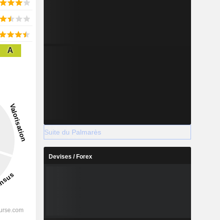
A
Suite du Palmarès
Devises / Forex