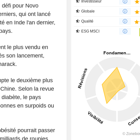
Investisseur
n défi pour Novo
Globale
erniers, qui ont lancé
Qualité
té en Inde l'an dernier,
 pays.
ESG MSCI
nt le plus vendu en
ès son lancement,
marack.
mpte le deuxième plus
 Chine. Selon la revue
 diabète, le pays
rsonnes en surpoids ou
bésité pourrait passer
milliards de roupies