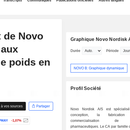
Transcripts
Communiqués
Publications officielles
Autres langues
t de Novo
Graphique Novo Nordisk 
 aux
Durée
Période
de poids en
NOVO B: Graphique dynamique
Profil Société
 à vos sources
Partager
Novo Nordisk A/S est spécialis
conception, la fabricati
MPANY
-1,07%
commercialisation de p
pharmaceutiques. Le CA par famille 