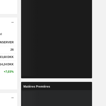
s
at
NSERVER
26
93,60
DKK
14,24
DKK
+7,03%
Matières Premières