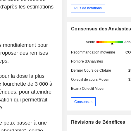
 d'après les estimations
Plus de notations
Consensus des Analyste
Vente
Ach
és mondialement pour
 proposer des remises
Recommandation moyenne
CO
eps.
Nombre d'Analystes
Dernier Cours de Cloture
2
our la dose la plus
Objectif de cours Moyen
3
e fourchette de 3 000 à
Ecart / Objectif Moyen
ériques, pour atteindre
tion qui permettrait
Consensus
e.
Révisions de Bénéfices
je peux passer à une
 abordable", confie