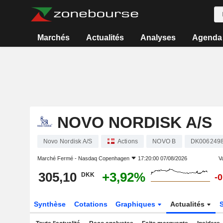
Marchés
Actualités
Analyses
Agenda
NOVO NORDISK A/S
Novo Nordisk A/S
Actions
NOVO B
DK006249
Marché Fermé -
Nasdaq Copenhagen
17:20:00 07/08/2026
Va
305,10
+3,92%
DKK
-
Synthèse
Cotations
Graphiques
Actualités