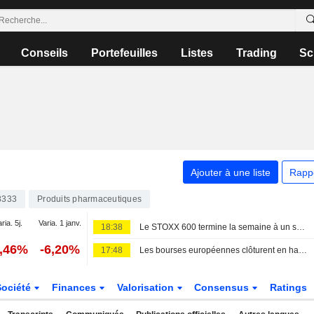
Conseils
Portefeuilles
Listes
Trading
Sc
Ajouter à une liste
Rapp
8333
Produits pharmaceutiques
ria. 5j.
Varia. 1 janv.
18:38
Le STOXX 600 termine la semaine à un sommet historique, porté par les résultats et la faiblesse de l'emploi américain
0,46%
-6,20%
17:48
Les bourses européennes clôturent en hausse vendredi, les investisseurs attentifs aux développements au Moyen-Orient
Société
Finances
Valorisation
Consensus
Ratings