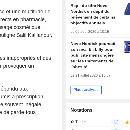
Repli du titre Novo
e et une multitude de
Nordisk en dépit du
relèvement de certains
irects en pharmacie,
objectifs annuels
n usage cosmétique,
Le 05 août 2026 à 10:19
uligne Salil Kallianpur,
Novo Nordisk poursuit
son rival Eli Lilly pour
publicité mensongère
es inappropriés et des
sur les traitements de
ar provoquer un
l'obésité
Le 21 juillet 2026 à 16:57
 répondu aux
Plus d'analyses
oumis à prescription
ère souvent inégale,
Notations
e de garde-fous
Trader