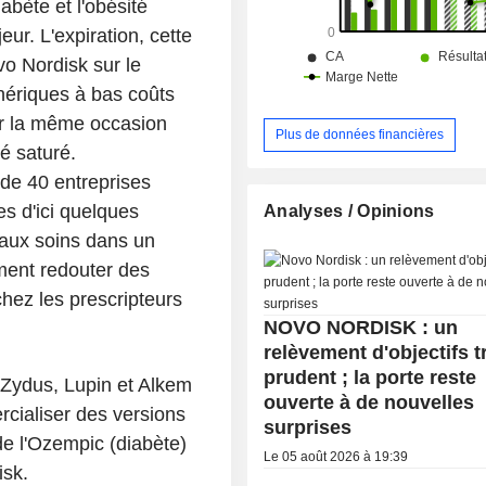
abète et l'obésité
ur. L'expiration, cette
o Nordisk sur le
ériques à bas coûts
ar la même occasion
Plus de données financières
é saturé.
 de 40 entreprises
s d'ici quelques
Analyses / Opinions
 aux soins dans un
ement redouter des
hez les prescripteurs
NOVO NORDISK : un
relèvement d'objectifs t
prudent ; la porte reste
Zydus, Lupin et Alkem
ouverte à de nouvelles
rcialiser des versions
surprises
de l'Ozempic (diabète)
Le 05 août 2026 à 19:39
isk.