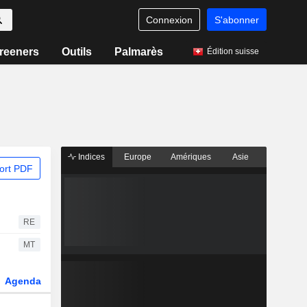
Connexion
S'abonner
reeners
Outils
Palmarès
Édition suisse
Indices
Europe
Amériques
Asie
ort PDF
RE
MT
Agenda
Secteur
Dérivés
Fonds et ETFs