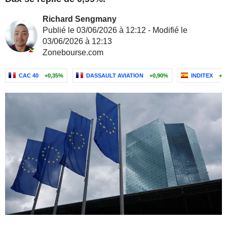
Richard Sengmany
Publié le 03/06/2026 à 12:12 - Modifié le
03/06/2026 à 12:13
Zonebourse.com
CAC 40
+0,35%
DASSAULT AVIATION
+0,90%
INDITEX
+0