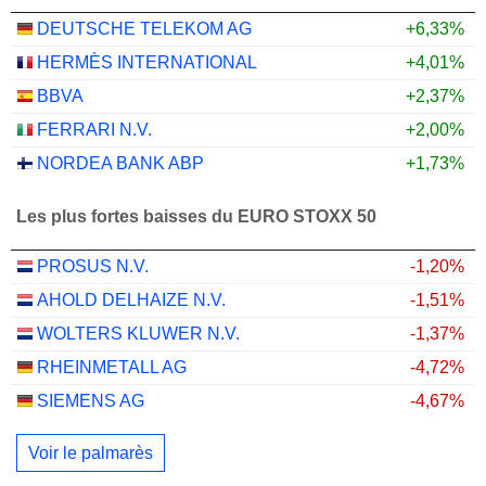
DEUTSCHE TELEKOM AG
+6,33%
HERMÈS INTERNATIONAL
+4,01%
BBVA
+2,37%
FERRARI N.V.
+2,00%
NORDEA BANK ABP
+1,73%
Les plus fortes baisses du EURO STOXX 50
PROSUS N.V.
-1,20%
AHOLD DELHAIZE N.V.
-1,51%
WOLTERS KLUWER N.V.
-1,37%
RHEINMETALL AG
-4,72%
SIEMENS AG
-4,67%
Voir le palmarès