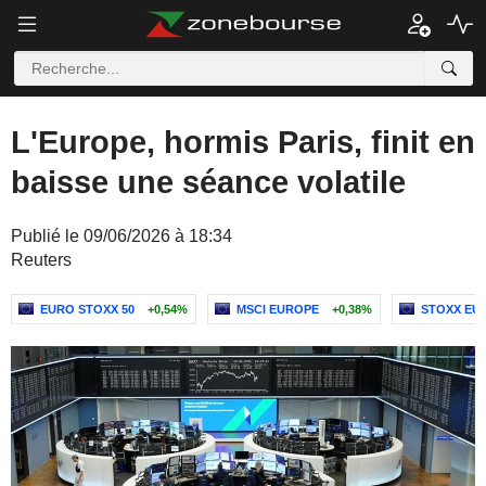
L'Europe, hormis Paris, finit en
baisse une séance volatile
Publié le 09/06/2026 à 18:34
Reuters
EURO STOXX 50
+0,54%
MSCI EUROPE
+0,38%
STOXX EUR