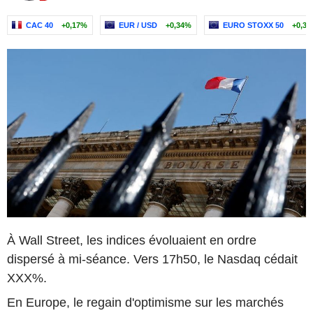
CAC 40
+0,17%
EUR / USD
+0,34%
EURO STOXX 50
+0,3
À Wall Street, les indices évoluaient en ordre
dispersé à mi-séance. Vers 17h50, le Nasdaq cédait
XXX%.
En Europe, le regain d'optimisme sur les marchés