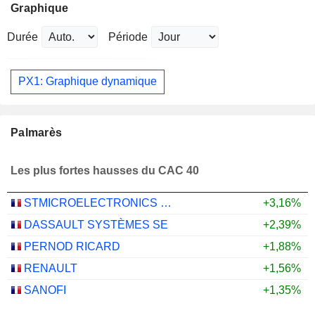
Graphique
Durée
Période
PX1: Graphique dynamique
Palmarès
Les plus fortes hausses du CAC 40
STMICROELECTRONICS N.V.
+3,16%
DASSAULT SYSTÈMES SE
+2,39%
PERNOD RICARD
+1,88%
RENAULT
+1,56%
SANOFI
+1,35%