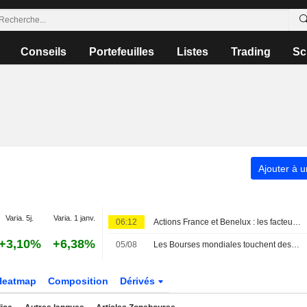
Conseils
Portefeuilles
Listes
Trading
Sc
Ajouter à u
Varia. 5j.
Varia. 1 janv.
06:12
Actions France et Benelux : les facteurs à suivre
+3,10%
+6,38%
05/08
Les Bourses mondiales touchent des records, sans s'emballer pour autant
Heatmap
Composition
Dérivés