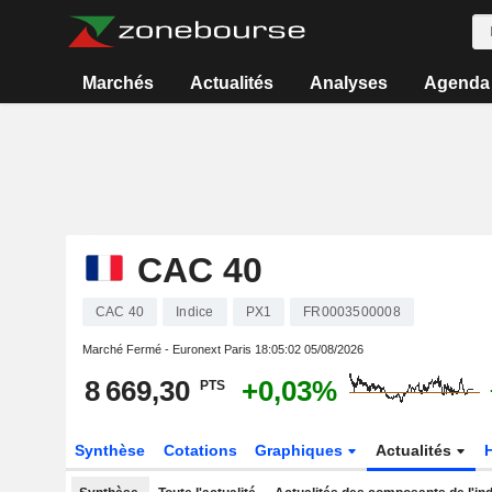
Marchés
Actualités
Analyses
Agenda
CAC 40
CAC 40
Indice
PX1
FR0003500008
Marché Fermé - Euronext Paris
18:05:02 05/08/2026
8 669,30
+0,03%
PTS
Synthèse
Cotations
Graphiques
Actualités