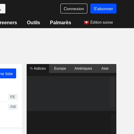
Connexion
S'abonner
reeners
Outils
Palmarès
Édition suisse
Indices
Europe
Amériques
Asie
ne liste
RE
AW