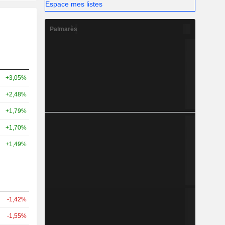
Espace mes listes
Palmarès
+3,05%
+2,48%
+1,79%
+1,70%
+1,49%
-1,42%
-1,55%