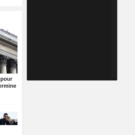
 pour
termine