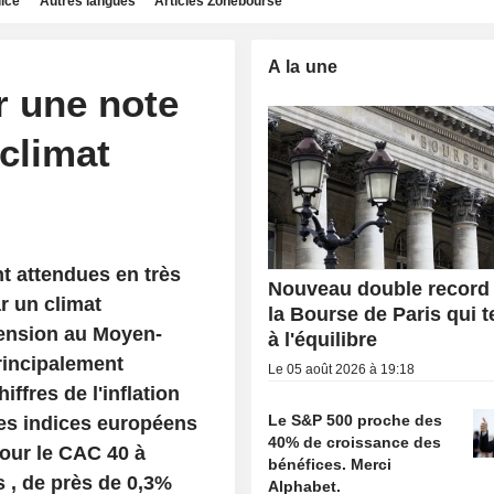
dice
Autres langues
Articles Zonebourse
A la une
r une note
climat
t attendues en très
Nouveau double record
r un climat
la Bourse de Paris qui 
tension au Moyen-
à l'équilibre
rincipalement
Le 05 août 2026 à 19:18
ffres de l'inflation
Le S&P 500 proche des
les indices européens
40% de croissance des
pour le CAC 40 à
bénéfices. Merci
 , de près de 0,3%
Alphabet.