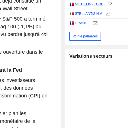
it déjà constitué un
MICHELIN (CGDE)
 Wall Street.
STELLANTIS N.V.
le S&P 500 a terminé
ORANGE
aq 100 (-1,1%) au
 vu perdre jusqu'à 4%
Voir le palmarès
ne ouverture dans le
Variations secteurs
ant la Fed
es investisseurs
0, des données
consommation (CPI) en
ier plan les
 monétaire de la