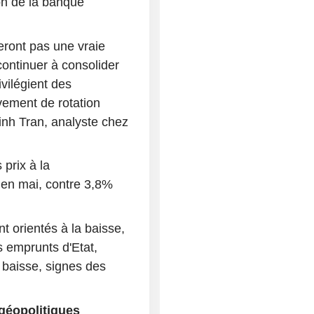
on de la banque
meront pas une vraie
continuer à consolider
vilégient des
vement de rotation
Linh Tran, analyste chez
 prix à la
 en mai, contre 3,8%
t orientés à la baisse,
es emprunts d'Etat,
r baisse, signes des
géopolitiques