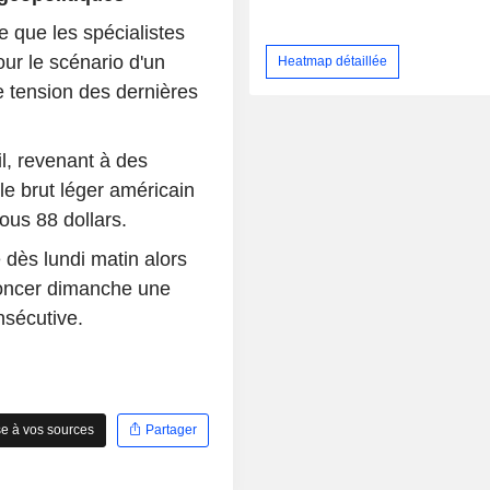
e que les spécialistes
ur le scénario d'un
Heatmap détaillée
e tension des dernières
il, revenant à des
e brut léger américain
us 88 dollars.
 dès lundi matin alors
oncer dimanche une
nsécutive.
e à vos sources
Partager