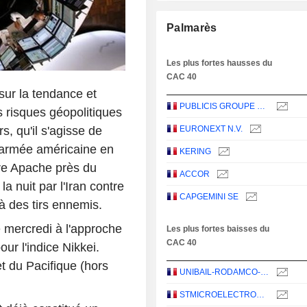
Palmarès
Les plus fortes hausses du
CAC 40
sur la tendance et
PUBLICIS GROUPE S.A.
s risques géopolitiques
s, qu'il s'agisse de
EURONEXT N.V.
l'armée américaine en
KERING
ère Apache près du
ACCOR
a nuit par l'Iran contre
CAPGEMINI SE
à des tirs ennemis.
e mercredi à l'approche
Les plus fortes baisses du
CAC 40
ur l'indice Nikkei.
t du Pacifique (hors
UNIBAIL-RODAMCO-WESTFIELD SE
STMICROELECTRONICS N.V.