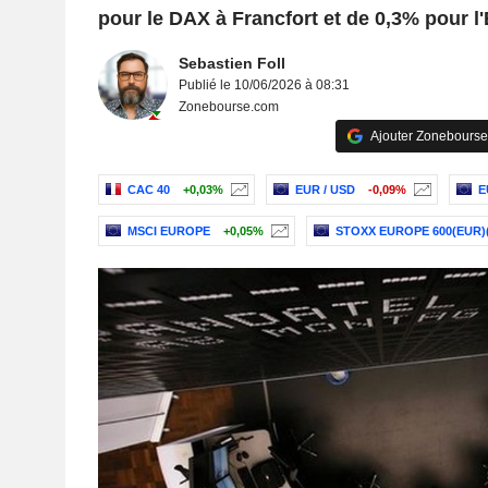
pour le DAX à Francfort et de 0,3% pour 
Sebastien Foll
Publié le 10/06/2026 à 08:31
Zonebourse.com
Ajouter Zonebourse
CAC 40
+0,03%
EUR / USD
-0,09%
E
MSCI EUROPE
+0,05%
STOXX EUROPE 600(EUR)