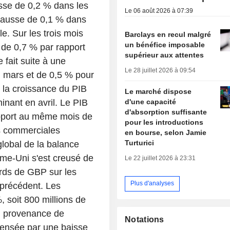
isse de 0,2 % dans les
Le 06 août 2026 à 07:39
hausse de 0,1 % dans
le. Sur les trois mois
Barclays en recul malgré
un bénéfice imposable
é de 0,7 % par rapport
supérieur aux attentes
 fait suite à une
Le 28 juillet 2026 à 09:54
n mars et de 0,5 % pour
, la croissance du PIB
Le marché dispose
d'une capacité
inant en avril. Le PIB
d'absorption suffisante
apport au même mois de
pour les introductions
es commerciales
en bourse, selon Jamie
Turturici
global de la balance
me-Uni s'est creusé de
Le 22 juillet 2026 à 23:31
ards de GBP sur les
Plus d'analyses
e précédent. Les
 soit 800 millions de
n provenance de
Notations
pensée par une baisse