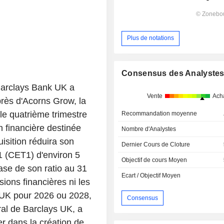
Plus de notations
Consensus des Analyste
 Barclays Bank UK a
Vente
Ach
rès d'Acorns Grow, la
 le quatrième trimestre
Recommandation moyenne
 financière destinée
Nombre d'Analystes
isition réduira son
Dernier Cours de Cloture
1 (CET1) d'environ 5
Objectif de cours Moyen
base de son ratio au 31
Ecart / Objectif Moyen
sions financières ni les
 UK pour 2026 ou 2028,
Consensus
ral de Barclays UK, a
er dans la création de