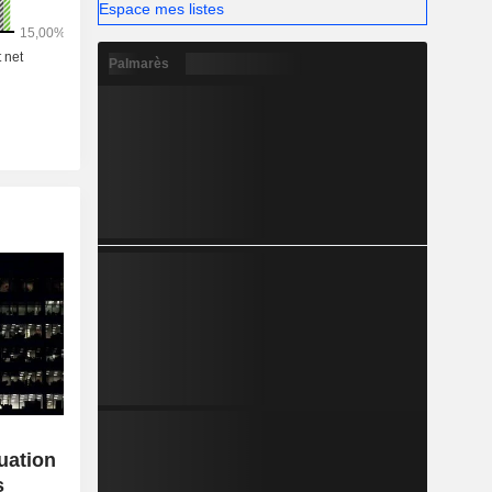
Espace mes listes
Palmarès
uation
s