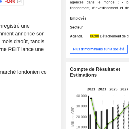
0
-0,02%
agences dans le monde ; - banque de
financement, d'investissement et d
financements spécialisés (d'acquis
Employés
projets, etc.), gestion de port
nregistré une
interventions sur les marchés action
Secteur
de change et de matières premières,
tainment annonce son
Agenda
06:00
Détachement de dividende 
fusions-acquisitions, capital-investis
 mois d'août, tandis
; - émission de cartes de crédit. A fin 2025, le
ncome REIT lance une
groupe gère 565,2 MdsGBP d'e
Plus d'informations sur la société
dépôts et 337,9 MdsGBP d'encours d
La répartition géographique des rev
suivante : Royaume-Uni (54,2%
Compte de Résultat et
u marché londonien ce
(7,8%), Amériques (32,8%), Asie (4,9
Estimations
et Moyen-Orient (0,3%).