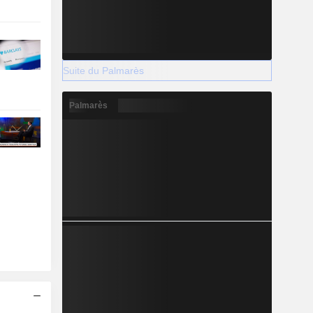
Suite du Palmarès
Palmarès