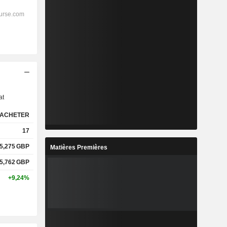
s
at
ACHETER
17
5,275
GBP
Matières Premières
5,762
GBP
+9,24%