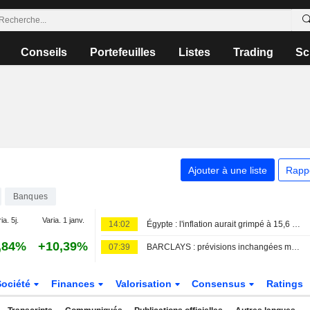
Conseils
Portefeuilles
Listes
Trading
Sc
Ajouter à une liste
Rapp
Banques
ia. 5j.
Varia. 1 janv.
14:02
Égypte : l'inflation aurait grimpé à 15,6 % en juillet, selon un sondage
,84%
+10,39%
07:39
BARCLAYS : prévisions inchangées mais réévaluation de la somme des parties
Société
Finances
Valorisation
Consensus
Ratings