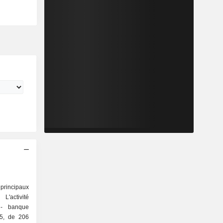
rincipaux
L'activité
e
25, de 206