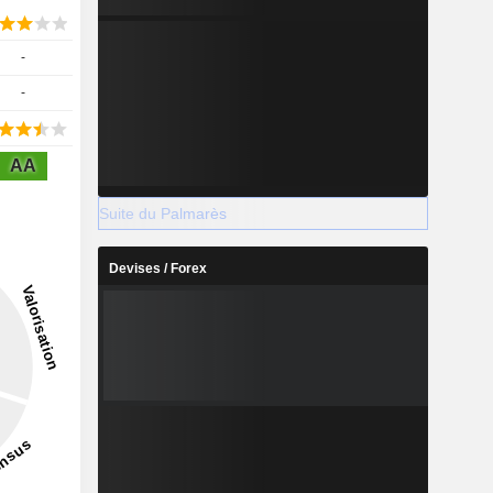
-
-
AA
Suite du Palmarès
Devises / Forex