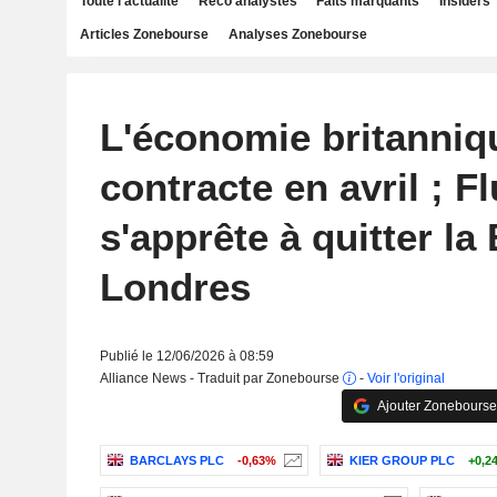
Toute l'actualité
Reco analystes
Faits marquants
Insiders
Articles Zonebourse
Analyses Zonebourse
L'économie britanniq
contracte en avril ; Fl
s'apprête à quitter la
Londres
Publié le 12/06/2026 à 08:59
Alliance News - Traduit par Zonebourse
-
Voir l'original
Ajouter Zonebourse
BARCLAYS PLC
-0,63%
KIER GROUP PLC
+0,2