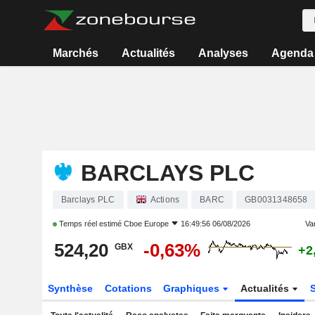
Marchés
Actualités
Analyses
Agenda
BARCLAYS PLC
Barclays PLC
Actions
BARC
GB0031348658
Temps réel estimé
Cboe Europe
16:49:56 06/08/2026
Var
524,20
-0,63%
GBX
+2
Synthèse
Cotations
Graphiques
Actualités