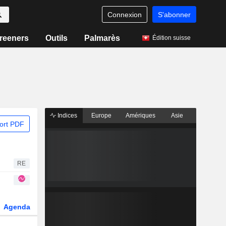
Connexion
S'abonner
reeners
Outils
Palmarès
Édition suisse
Indices
Europe
Amériques
Asie
ort PDF
RE
Agenda
Secteur
Dérivés
Fonds et ETFs