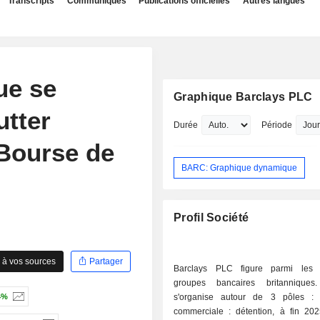
Transcripts
Communiqués
Publications officielles
Autres langues
ue se
Graphique Barclays PLC
utter
Durée
Période
 Bourse de
BARC: Graphique dynamique
Profil Société
 à vos sources
Partager
Barclays PLC figure parmi les p
groupes bancaires britanniques. 
4%
s'organise autour de 3 pôles : - banqu
commerciale : détention, à fin 20