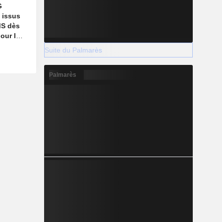
G
 issus
MS dès
our le
 l'année
Suite du Palmarès
Palmarès