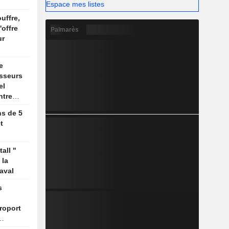
Espace mes listes
uffre,
'offre
Palmarès
ur
e
isseurs
el
ntre
 Golfe
ns de 5
t
all "
 la
aval
s
roport