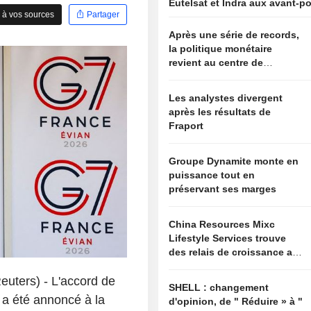
Eutelsat et Indra aux avant-p
 à vos sources
Partager
Après une série de records,
la politique monétaire
revient au centre de
l'attention
Les analystes divergent
après les résultats de
Fraport
Groupe Dynamite monte en
puissance tout en
préservant ses marges
China Resources Mixc
Lifestyle Services trouve
des relais de croissance au-
delà de l'immobilier
uters) - L'accord de
SHELL : changement
n a été annoncé à la
d'opinion, de " Réduire » à "