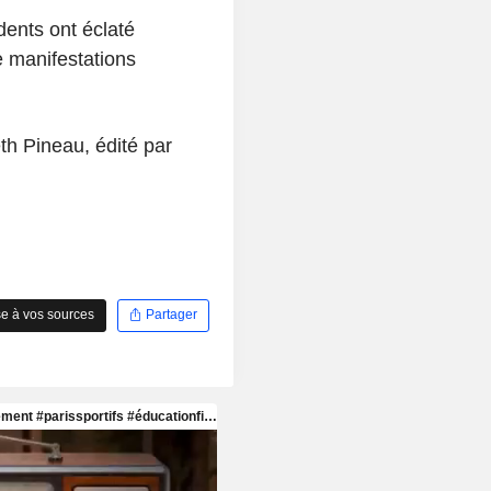
dents ont éclaté
 manifestations
th Pineau, édité par
e à vos sources
Partager