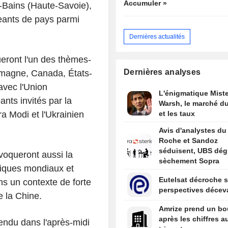
Accumuler »
-Bains (Haute-Savoie),
geants de pays parmi
Dernières actualités
eront l'un des thèmes-
Dernières analyses
emagne, Canada, États-
avec l'Union
L'énigmatique Miste
ants invités par la
Warsh, le marché du
a Modi et l'Ukrainien
et les taux
Avis d'analystes du 
Roche et Sandoz
séduisent, UBS dég
voqueront aussi la
sèchement Sopra
miques mondiaux et
Eutelsat décroche s
ns un contexte de forte
perspectives décev
 la Chine.
Amrize prend un bo
après les chiffres a
endu dans l'après-midi