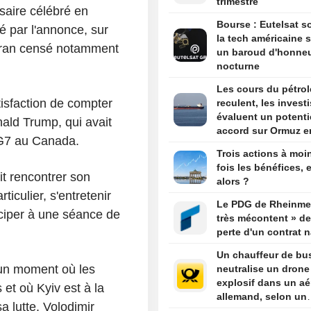
trimestre
saire célébré en
Bourse : Eutelsat so
 par l'annonce, sur
la tech américaine s
'Iran censé notamment
un baroud d'honne
nocturne
Les cours du pétrol
isfaction de compter
reculent, les invest
évaluent un potenti
nald Trump, qui avait
accord sur Ormuz e
 G7 au Canada.
l'Iran et les pays du
Trois actions à moi
fois les bénéfices, e
it rencontrer son
alors ?
culier, s'entretenir
Le PDG de Rheinmet
iciper à une séance de
très mécontent » de
perte d'un contrat n
Un chauffeur de bu
 un moment où les
neutralise un drone
explosif dans un aé
et où Kyiv est à la
allemand, selon un
 lutte. Volodimir
parlementaire