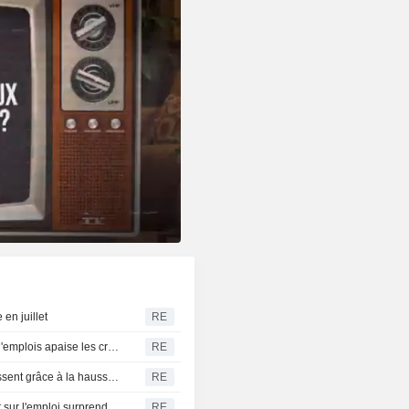
en juillet
RE
Wall Street progresse : la baisse surprise des créations d'emplois apaise les craintes de hausse des taux
RE
Les contrats à terme sur le gaz naturel américain progressent grâce à la hausse des exportations de GNL
RE
t sur l'emploi surprend
RE