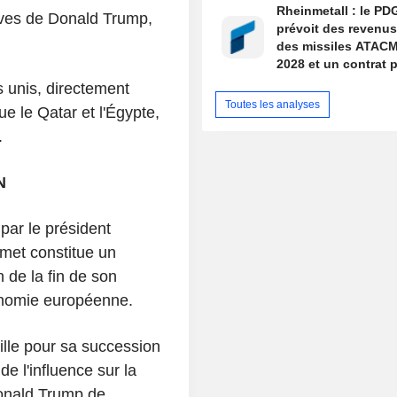
Rheinmetall : le PD
erves de Donald Trump,
prévoit des revenus
des missiles ATAC
2028 et un contrat p
Boxer d'ici la fin de
s unis, directement
Toutes les analyses
e le Qatar et l'Égypte,
.
N
par le président
met constitue un
de la fin de son
onomie européenne.
ille pour sa succession
e l'influence sur la
Donald Trump de