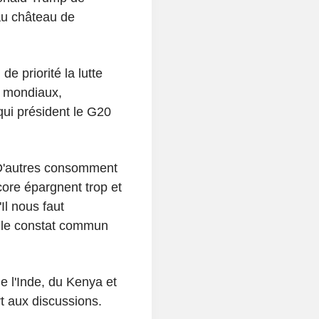
au château de
e priorité la lutte
s mondiaux,
qui président le G20
. D'autres consomment
core épargnent trop et
Il nous faut
s le constat commun
e l'Inde, du Kenya et
t aux discussions.