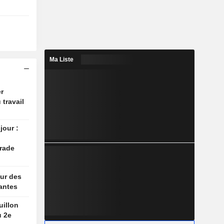
Ma Liste
r
 travail
jour :
rade
ur des
antes
uillon
u 2e