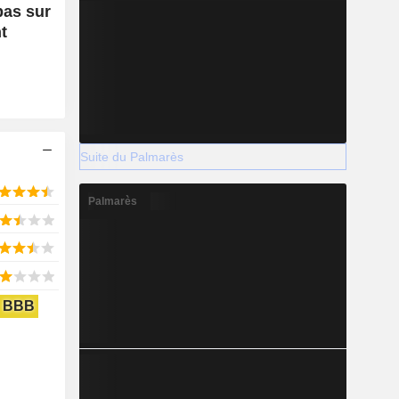
pas sur
t
Suite du Palmarès
Palmarès
BBB