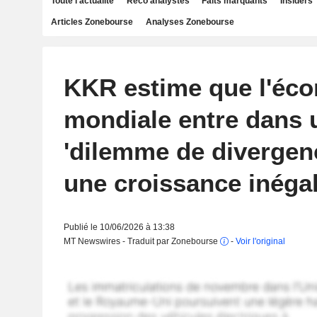
Toute l'actualité
Reco analystes
Faits marquants
Insiders
Articles Zonebourse
Analyses Zonebourse
KKR estime que l'éc
mondiale entre dans 
'dilemme de divergenc
une croissance inéga
Publié le 10/06/2026 à 13:38
MT Newswires - Traduit par Zonebourse
-
Voir l'original