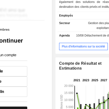
également des solutions de réas
destination des clients privés et institu
gestion d'actifs (33%) : gestion d
Employés
capital-investissement, de fonds p
crédits alternatifs, d'actifs immobilie
Secteur
Gestion des pl
d'énergie et d'infrastructures, d
exploitan
membres
placement, etc. En 2024, KKR & Co. 
Agenda
10/08
Détachement de dividende
637 572 MUSD d'actifs sous gestion.
ontinuer
Plus d'informations sur la société
 un compte
Compte de Résultat et
Estimations
le
e
dIn