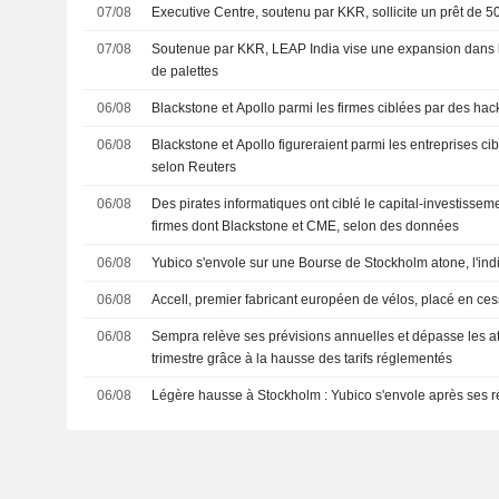
07/08
Executive Centre, soutenu par KKR, sollicite un prêt de 50
07/08
Soutenue par KKR, LEAP India vise une expansion dans le
de palettes
06/08
Blackstone et Apollo parmi les firmes ciblées par des hac
06/08
Blackstone et Apollo figureraient parmi les entreprises ci
selon Reuters
06/08
Des pirates informatiques ont ciblé le capital-investissem
firmes dont Blackstone et CME, selon des données
06/08
Yubico s'envole sur une Bourse de Stockholm atone, l'i
06/08
Accell, premier fabricant européen de vélos, placé en ce
06/08
Sempra relève ses prévisions annuelles et dépasse les 
trimestre grâce à la hausse des tarifs réglementés
06/08
Légère hausse à Stockholm : Yubico s'envole après ses r