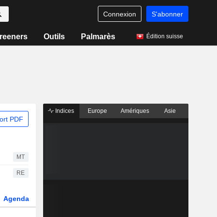
Connexion
S'abonner
reeners
Outils
Palmarès
Édition suisse
Indices
Europe
Amériques
Asie
ort PDF
MT
RE
Agenda
Secteur
Dérivés
Fonds et ETFs