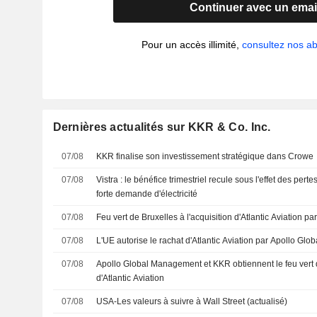
Continuer avec un emai
Pour un accès illimité,
consultez nos 
Dernières actualités sur KKR & Co. Inc.
07/08
KKR finalise son investissement stratégique dans Crowe
07/08
Vistra : le bénéfice trimestriel recule sous l'effet des per
forte demande d'électricité
07/08
Feu vert de Bruxelles à l'acquisition d'Atlantic Aviation p
07/08
L'UE autorise le rachat d'Atlantic Aviation par Apollo G
07/08
Apollo Global Management et KKR obtiennent le feu vert d
d'Atlantic Aviation
07/08
USA-Les valeurs à suivre à Wall Street (actualisé)