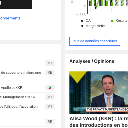
l
abonnements
Plus de données financières
Analyses / Opinions
MT
tes de couverture malgré une
RE
ar Apollo et KKR
lobal Management et KKR
MT
e l'UE pour l'acquisition
MT
Alisa Wood (KKR) : la r
RE
des introductions en b