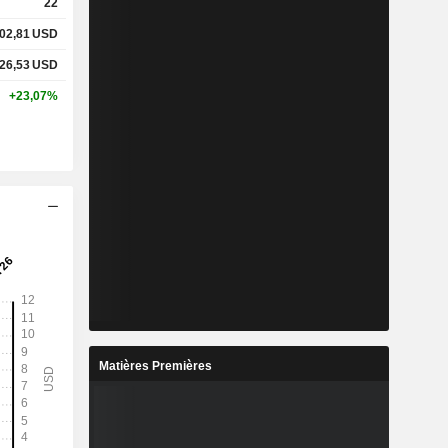
22
02,81
USD
26,53
USD
+23,07%
Matières Premières