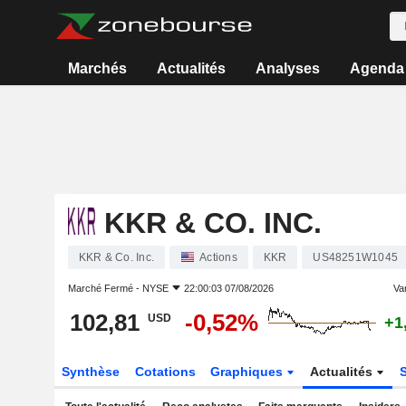
Marchés
Actualités
Analyses
Agenda
KKR & CO. INC.
KKR & Co. Inc.
Actions
KKR
US48251W1045
Marché Fermé -
NYSE
22:00:03 07/08/2026
Var
102,81
-0,52%
USD
+1
Synthèse
Cotations
Graphiques
Actualités