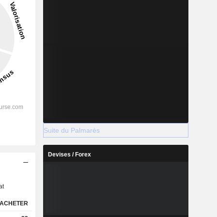
Suite du Palmarès
Devises / Forex
s
at
ACHETER