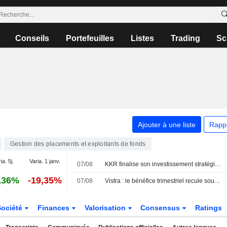
Conseils
Portefeuilles
Listes
Trading
Sc
Ajouter à une liste
Rapp
Gestion des placements et exploitants de fonds
ia. 5j.
Varia. 1 janv.
07/08
KKR finalise son investissement stratégique dans Crowe
,36%
-19,35%
07/08
Vistra : le bénéfice trimestriel recule sous l'effet des pertes de couverture malgré une forte demande d'électricité
Société
Finances
Valorisation
Consensus
Ratings