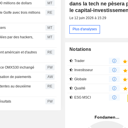
dans la tech ne pèsera 
0 millions de dollars
MT
le capital-investissemen
 Golfe avec trois millions
RE
Le 12 juin 2026 à 15:29
kers
MT
Plus d'analyses
blées par des hackers,
MT
Notations
ent américain et d'autres
RE
Trader
ndice OMXS30 inchangé
FW
Investisseur
ssation de paiements
AW
Globale
attentes au deuxième
RE
Qualité
ESG MSCI
ésultats
FW