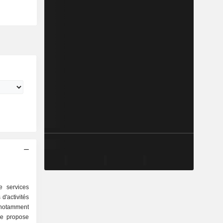
 services
d'activités
pe propose