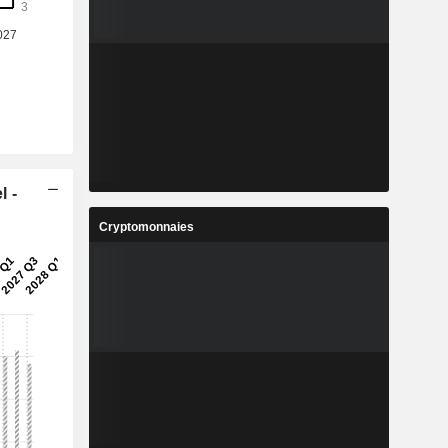
l -
Cryptomonnaies