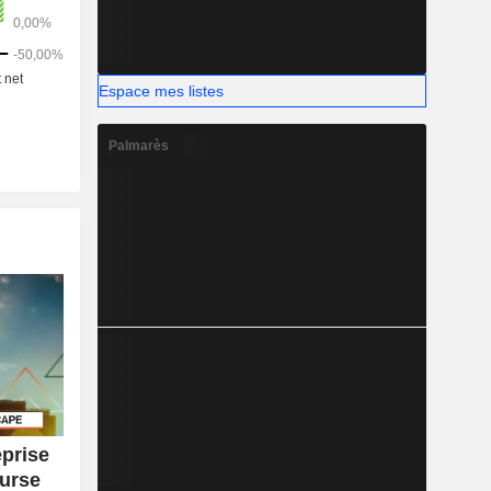
Espace mes listes
Palmarès
eprise
ourse