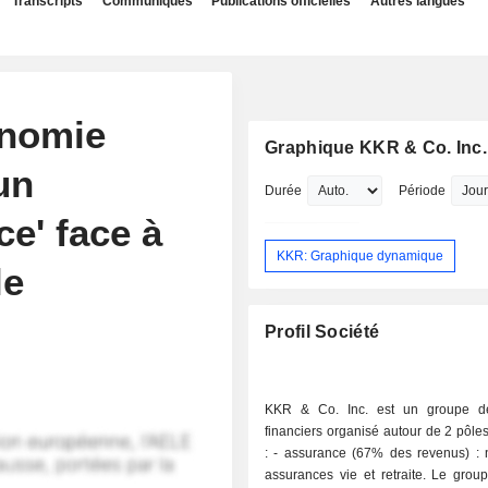
Transcripts
Communiqués
Publications officielles
Autres langues
onomie
Graphique KKR & Co. Inc.
un
Durée
Période
e' face à
KKR: Graphique dynamique
le
Profil Société
KKR & Co. Inc. est un groupe de
financiers organisé autour de 2 pôles 
: - assurance (67% des revenus) : notamment
assurances vie et retraite. Le grou