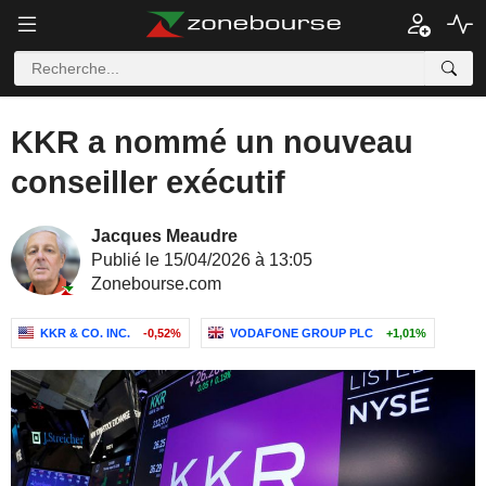
KKR a nommé un nouveau
conseiller exécutif
Jacques Meaudre
Publié le 15/04/2026 à 13:05
Zonebourse.com
KKR & CO. INC.
-0,52%
VODAFONE GROUP PLC
+1,01%