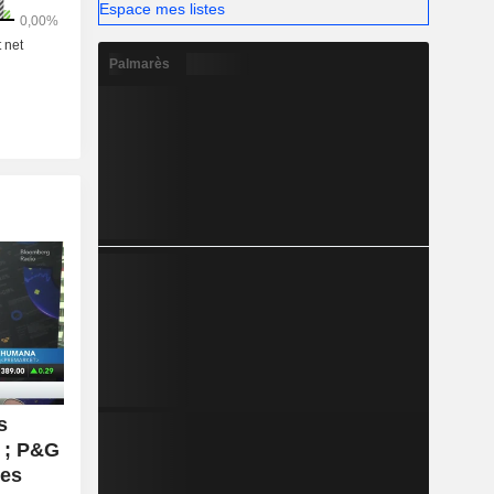
Espace mes listes
Palmarès
s
s ; P&G
Les