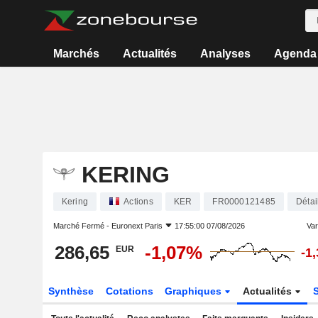
Marchés
Actualités
Analyses
Agenda
KERING
Kering
Actions
KER
FR0000121485
Détai
Marché Fermé -
Euronext Paris
17:55:00 07/08/2026
Vari
286,65
-1,07%
EUR
-1
Synthèse
Cotations
Graphiques
Actualités