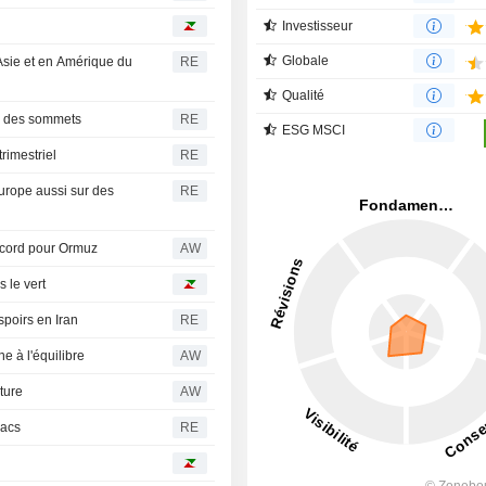
Investisseur
Globale
Asie et en Amérique du
RE
Qualité
r des sommets
RE
ESG MSCI
rimestriel
RE
urope aussi sur des
RE
accord pour Ormuz
AW
 le vert
espoirs en Iran
RE
e à l'équilibre
AW
ture
AW
sacs
RE