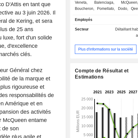
Veneta, Balenciaga, McQueen,
o D'Attis en tant que
Boucheron, Pomellato, Dodo, Qeel
tive au 3 juin 2026. Il
1735, ainsi que Kering Eyewear 
Employés
al de Kering, et sera
Beauté. En plaçant la création au coeur de sa
stratégie, Kering permet à ses 
plus de 25 ans
Secteur
Détaillant ha
repousser leurs limites en termes d
a
 luxe, fort d'un solide
créative, tout en façonnant un Luxe
e, d'excellence
responsable. C'est le sens de sa s
Plus d'informations sur la société
Empowering Imagination. En 2025, Kering
marchés clés.
comptait 43 731 collaborateurs et a
CA de 14,7 MdsEUR. A fin 2025, le groupe
teur Général chez
détenait un réseau de 1 719 magasin
Compte de Résultat et
propre, implantés notamment en 
Estimations
ilité de la marque et
l'Ouest (361), au Japon (225), en Asi
plus rigoureuse et
(666) et en Amérique du Nord (3
 des responsabilités de
répartition géographique du CA est la
France (5,6%), Europe de l'Oues
en Amérique et en
Japon (7,9%), Asie-Pacifique (28,6%
pansion des activités
du Nord (24,2%) et autres (9,2%).
nder McQueen entame
t de son
èle plus agile et