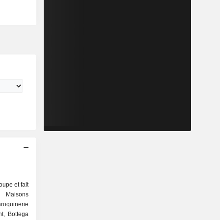
upe et fait
Maisons
roquinerie
nt, Bottega