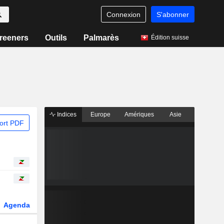
Connexion
S'abonner
reeners
Outils
Palmarès
Édition suisse
Indices
Europe
Amériques
Asie
ort PDF
Agenda
Secteur
Dérivés
Fonds et ETFs