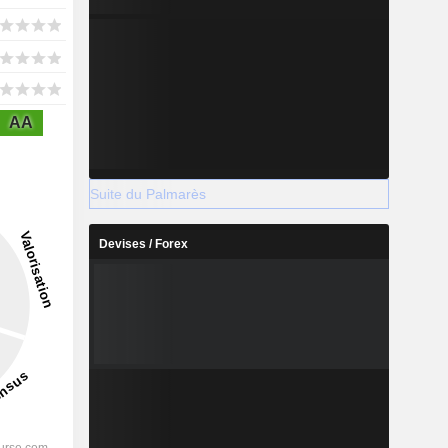
AA
Suite du Palmarès
Devises / Forex