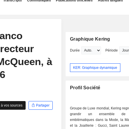
Transcripts
Communiqués
Publications officielles
Autres langues
ranco
Graphique Kering
irecteur
Durée
Période
 McQueen, à
KER: Graphique dynamique
26
Profil Société
 à vos sources
Partager
Groupe de Luxe mondial, Kering regro
grandir un ensemble de 
emblématiques dans la Mode, la Ma
et la Joaillerie : Gucci, Saint Laure