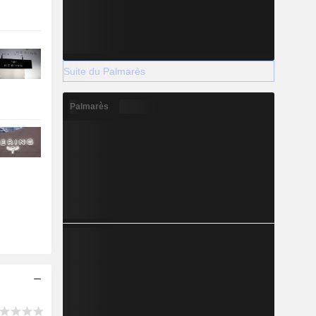
Suite du Palmarès
Palmarès