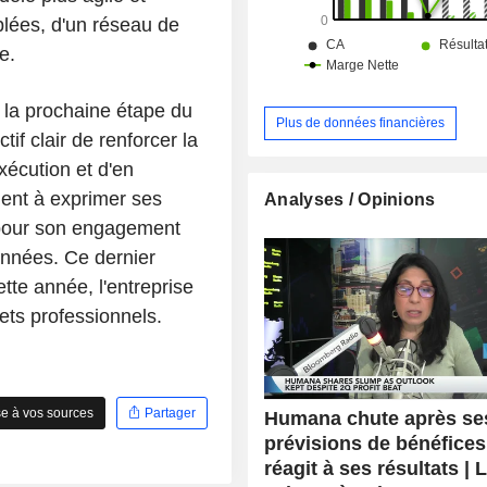
iblées, d'un réseau de
e.
a la prochaine étape du
Plus de données financières
f clair de renforcer la
xécution et d'en
ient à exprimer ses
Analyses / Opinions
 pour son engagement
années. Ce dernier
tte année, l'entreprise
jets professionnels.
e à vos sources
Partager
Humana chute après se
prévisions de bénéfice
réagit à ses résultats | 