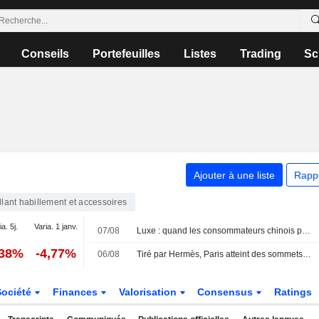
Conseils
Portefeuilles
Listes
Trading
Sc
Ajouter à une liste
Rapp
llant habillement et accessoires
a. 5j.
Varia. 1 janv.
07/08
Luxe : quand les consommateurs chinois préfèrent une crème plutôt qu'un sac
,38%
-4,77%
06/08
Tiré par Hermès, Paris atteint des sommets inexplorés
Société
Finances
Valorisation
Consensus
Ratings