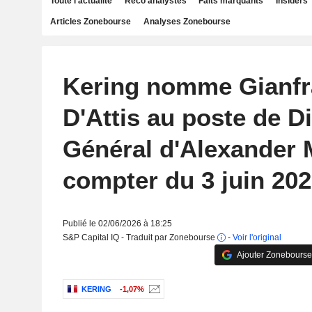
Toute l'actualité
Reco analystes
Faits marquants
Insiders
Articles Zonebourse
Analyses Zonebourse
Kering nomme Gianf
D'Attis au poste de D
Général d'Alexander
compter du 3 juin 20
Publié le 02/06/2026 à 18:25
S&P Capital IQ - Traduit par Zonebourse
-
Voir l'original
Ajouter Zonebourse
KERING
-1,07%