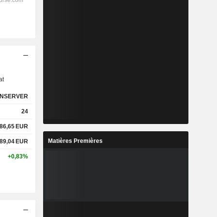
s
at
NSERVER
24
86,65
EUR
Matières Premières
89,04
EUR
+0,83%