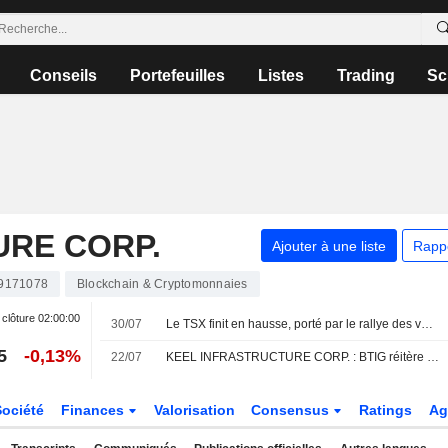
Conseils
Portefeuilles
Listes
Trading
Sc
URE CORP.
Ajouter à une liste
Rapp
9171078
Blockchain & Cryptomonnaies
 clôture
02:00:00
30/07
Le TSX finit en hausse, porté par le rallye des valeurs minières et la progression des métaux
5
-0,13%
22/07
KEEL INFRASTRUCTURE CORP. : BTIG réitère son opinion positive sur le titre
Société
Finances
Valorisation
Consensus
Ratings
Ag