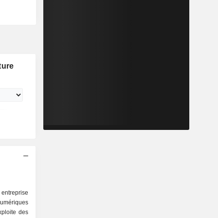
ture
entreprise
 numériques
ploite des