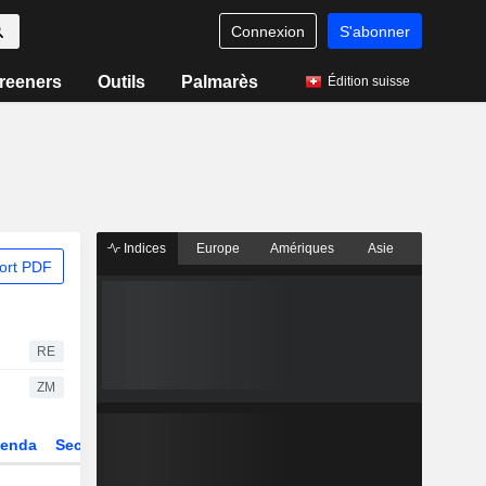
Connexion
S'abonner
reeners
Outils
Palmarès
Édition suisse
Indices
Europe
Amériques
Asie
ort PDF
RE
ZM
enda
Secteur
Dérivés