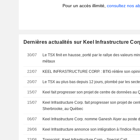
Pour un accès illimité,
consultez nos 
Dernières actualités sur Keel Infrastructure Cor
30/07
Le TSX finit en hausse, porté par le rallye des valeurs mi
métaux
22/07
KEEL INFRASTRUCTURE CORP. : BTIG réit
20/07
Le TSX au plus bas depuis 12 jours, plombé par les secteur
15/07
Keel fait progresser son projet de centre de données au
15/07
Keel Infrastructure Corp. fait progresser son projet de ce
Sherbrooke, au Québec
06/07
Keel Infrastructure Corp. nomme Ganesh Aiyer au poste d
29/06
Keel Infrastructure annonce son intégration à l'indice Rus
22/06
Transcript : Keel Infrastructure Corp. - Special Call