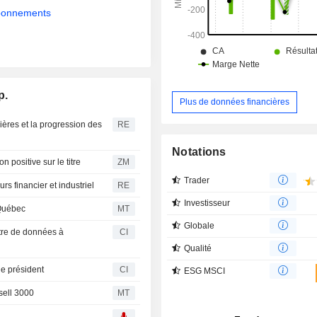
abonnements
p.
Plus de données financières
nières et la progression des
RE
Notations
ère son opinion positive sur le titre
ZM
Trader
s financier et industriel
RE
Investisseur
 Québec
MT
Globale
ntre de données à
CI
Qualité
e président
CI
ESG MSCI
sell 3000
MT