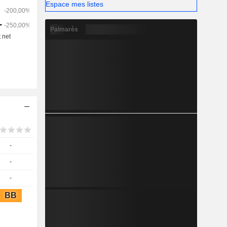
Espace mes listes
Palmarès
-
-
-
BB