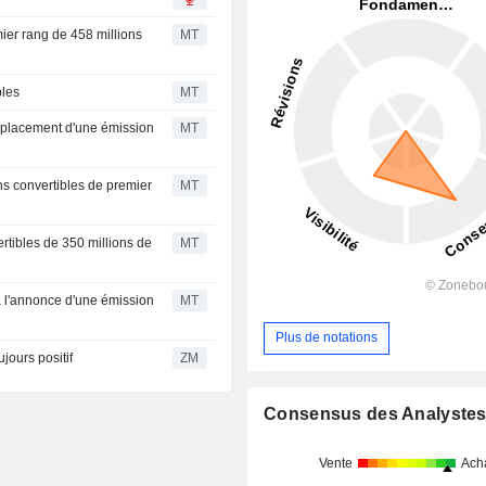
mier rang de 458 millions
MT
bles
MT
e placement d'une émission
MT
s
ons convertibles de premier
MT
ertibles de 350 millions de
MT
à l'annonce d'une émission
MT
Plus de notations
search toujours positif
ZM
Consensus des Analyste
Vente
Ach