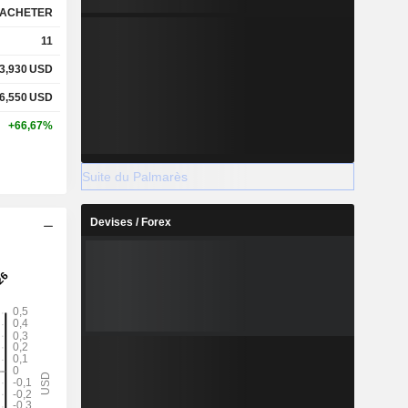
ACHETER
11
3,930
USD
6,550
USD
+66,67%
Suite du Palmarès
Devises / Forex