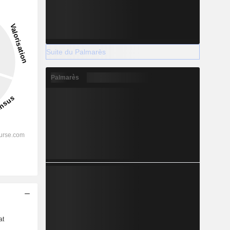
Suite du Palmarès
Palmarès
s
at