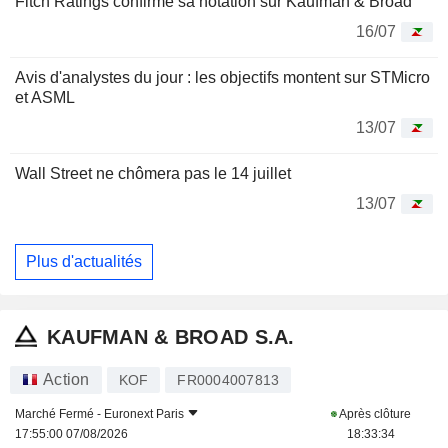
Fitch Ratings confirme sa notation sur Kaufman & Broad
16/07
Avis d'analystes du jour : les objectifs montent sur STMicro
et ASML
13/07
Wall Street ne chômera pas le 14 juillet
13/07
Plus d'actualités
KAUFMAN & BROAD S.A.
Action
KOF
FR0004007813
Marché Fermé -
Euronext Paris
Après clôture
17:55:00 07/08/2026
18:33:34