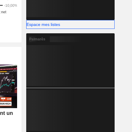
Espace mes listes
Palmarès
ent un