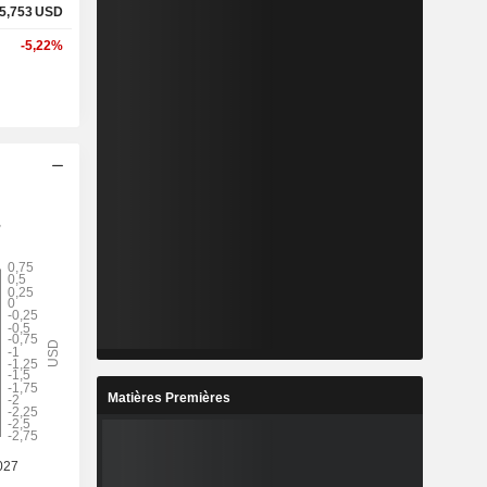
5,753
USD
-5,22%
Matières Premières