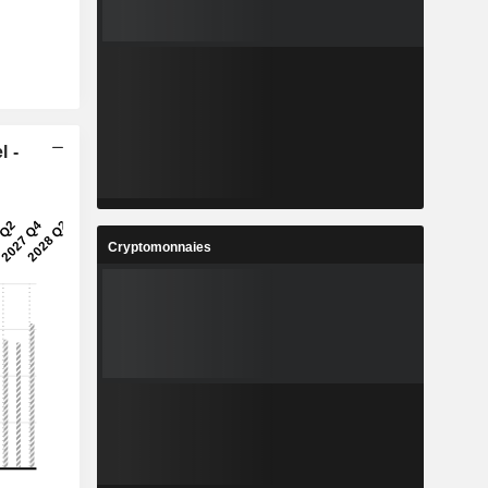
l -
Cryptomonnaies