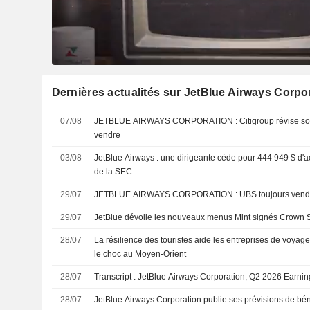
Dernières actualités sur JetBlue Airways Corpo
07/08
JETBLUE AIRWAYS CORPORATION : Citigroup révise son opinion et passe à
vendre
03/08
JetBlue Airways : une dirigeante cède pour 444 949 $ d'
de la SEC
29/07
JETBLUE AIRWAYS CORPORATION : UBS toujours
29/07
JetBlue dévoile les nouveaux menus Mint signés Crown S
28/07
La résilience des touristes aide les entreprises de voya
le choc au Moyen-Orient
28/07
Transcript : JetBlue Airways Corporation, Q2 2026 Earning
28/07
JetBlue Airways Corporation publie ses prévisions de bén