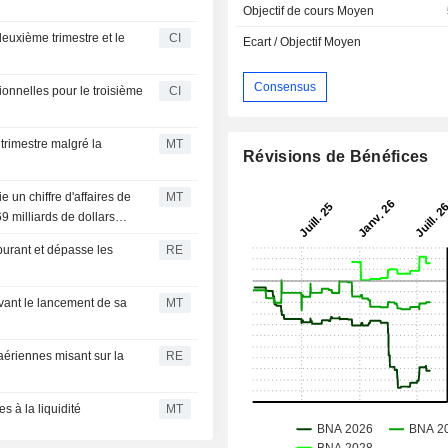
Objectif de cours Moyen
deuxième trimestre et le
CI
Ecart / Objectif Moyen
Consensus
ionnelles pour le troisième
CI
trimestre malgré la
MT
Révisions de Bénéfices
 un chiffre d'affaires de
MT
9 milliards de dollars
burant et dépasse les
RE
avant le lancement de sa
MT
 aériennes misant sur la
RE
s à la liquidité
MT