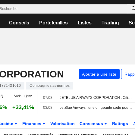
Conseils
Portefeuilles
Listes
Trading
Sc
CORPORATION
Ajouter à une liste
Rapp
4771431016
Compagnies aériennes
 5j.
Varia. 1 janv.
07/08
JETBLUE AIRWAYS CORPORATION : Citigroup révise son opinion et passe à vendre
66%
+33,41%
03/08
JetBlue Airways : une dirigeante cède pour 444 949 $ d'actions, selon un document de la SEC
Société
Finances
Valorisation
Consensus
Ratings