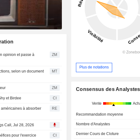
ration
ZM
Plus de notations
actions, selon un document
MT
 vendeur
ZM
Consensus des Analyste
hy et Birdee
CI
Vente
Ach
ge américaines à absorber
RE
Recommandation moyenne
Nombre d'Analystes
s Call, Jul 28, 2026
Dernier Cours de Cloture
éfices pour l'exercice
CI