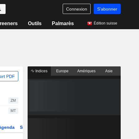
Connexion
S'abonner
reeners
Outils
Palmarès
Édition suisse
Indices
Europe
Amériques
Asie
ort PDF
ZM
MT
Agenda
Secteur
Dérivés
Fonds et ETFs