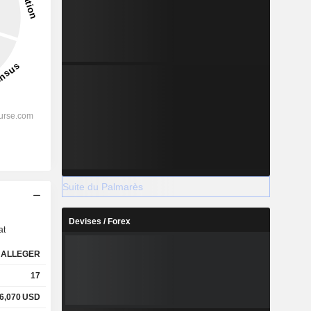
Suite du Palmarès
s
Devises / Forex
at
ALLEGER
17
6,070
USD