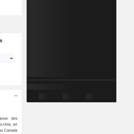
s
opose des
ts-Unis, en
 au Canada