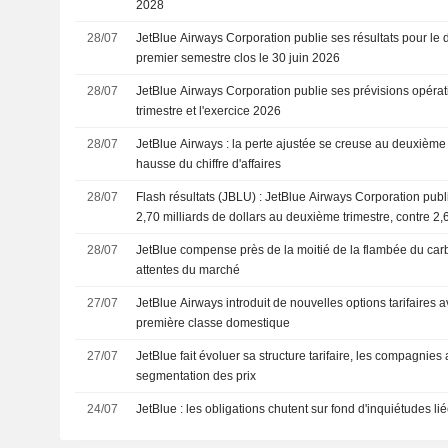
2028
28/07
JetBlue Airways Corporation publie ses résultats pour le 
premier semestre clos le 30 juin 2026
28/07
JetBlue Airways Corporation publie ses prévisions opérat
trimestre et l'exercice 2026
28/07
JetBlue Airways : la perte ajustée se creuse au deuxième 
hausse du chiffre d'affaires
28/07
Flash résultats (JBLU) : JetBlue Airways Corporation publie
2,70 milliards de dollars au deuxième trimestre, contre 2,6
selon les estimations de FactSet
28/07
JetBlue compense près de la moitié de la flambée du car
attentes du marché
27/07
JetBlue Airways introduit de nouvelles options tarifaires 
première classe domestique
27/07
JetBlue fait évoluer sa structure tarifaire, les compagnies
segmentation des prix
24/07
JetBlue : les obligations chutent sur fond d'inquiétudes liée