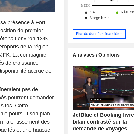
 sa présence à Fort
position de premier
Plus de données financières
détenait environ 13%
éroports de la région
t JFK. La compagnie
Analyses / Opinions
és de croissance
disponibilité accrue de
îneraient pas de
rnés pourront demander
sites. Cette
nie poursuit son plan
JetBlue et Booking livr
bilan contrasté sur la
n ralentissement des
demande de voyages
pacités et une hausse