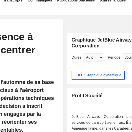
Transcripts
Communiqués
Publications officielles
Autres langues
sence à
Graphique JetBlue Airway
Corporation
centrer
Durée
Période
JBLU: Graphique dynamique
 l'automne de sa base
iaux à l'aéroport
Profil Société
opérations techniques
décision s'inscrit
on engagés par la
JetBlue Airways Corporation pr
 réorienter ses
services de transport aérien aux Éta
Amérique latine, dans les Caraïbes,
entables.