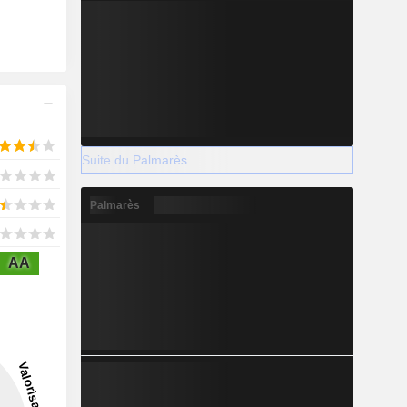
Suite du Palmarès
Palmarès
AA