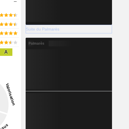
Suite du Palmarès
Palmarès
A