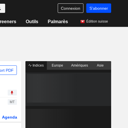
Connexion
S'abonner
reeners
Outils
Palmarès
Édition suisse
Indices
Europe
Amériques
Asie
ort PDF
MT
Agenda
Secteur
Dérivés
Fonds et ETFs