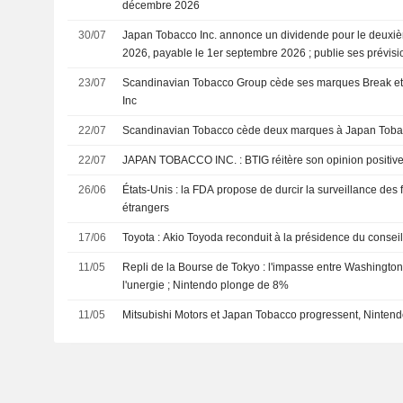
décembre 2026
30/07
Japan Tobacco Inc. annonce un dividende pour le deuxième
2026, payable le 1er septembre 2026 ; publie ses prévis
l'exercice clos le 31 décembre 2026
23/07
Scandinavian Tobacco Group cède ses marques Break e
Inc
22/07
Scandinavian Tobacco cède deux marques à Japan Tob
22/07
JAPAN TOBACCO INC. : BTIG réitère son opinion posi
26/06
États-Unis : la FDA propose de durcir la surveillance des 
étrangers
17/06
Toyota : Akio Toyoda reconduit à la présidence du conseil
11/05
Repli de la Bourse de Tokyo : l'impasse entre Washingto
l'unergie ; Nintendo plonge de 8%
11/05
Mitsubishi Motors et Japan Tobacco progressent, Nintendo