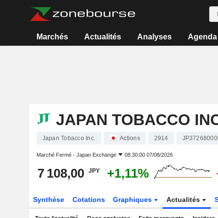
Marchés
Actualités
Analyses
Agenda
JAPAN TOBACCO INC
Japan Tobacco Inc.
Actions
2914
JP37268000
Marché Fermé -
Japan Exchange
08:30:00 07/08/2026
7 108,00
+1,11%
JPY
Synthèse
Cotations
Graphiques
Actualités