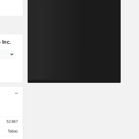
 Inc.
52 867
Tabac