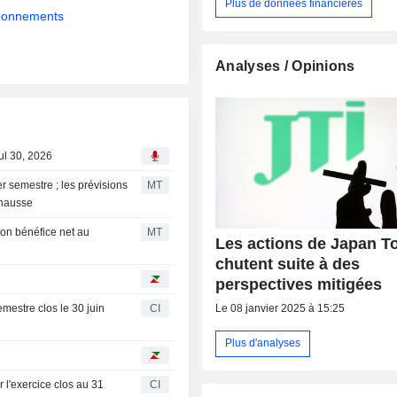
Plus de données financières
abonnements
Analyses / Opinions
ul 30, 2026
r semestre ; les prévisions
MT
a hausse
on bénéfice net au
MT
Les actions de Japan T
chutent suite à des
perspectives mitigées
Le 08 janvier 2025 à 15:25
mestre clos le 30 juin
CI
Plus d'analyses
 l'exercice clos au 31
CI