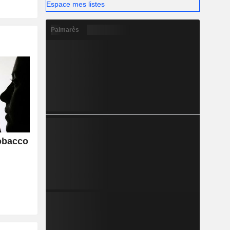
Espace mes listes
Palmarès
obacco