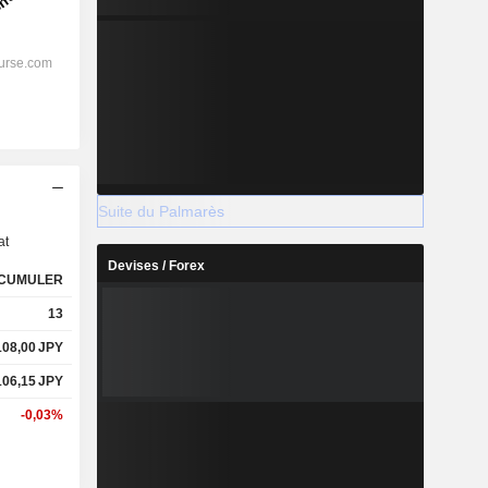
s
Suite du Palmarès
at
Devises / Forex
CUMULER
13
108,00
JPY
106,15
JPY
-0,03%