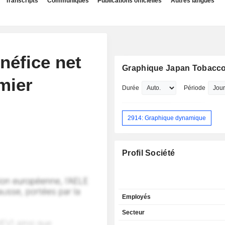
Transcripts
Communiqués
Publications officielles
Autres langues
néfice net
Graphique Japan Tobacco
mier
Durée
Période
2914: Graphique dynamique
Profil Société
Employés
Secteur