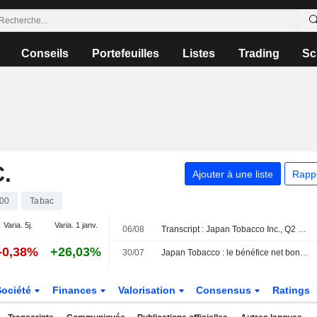
Conseils
Portefeuilles
Listes
Trading
Sc
.
Ajouter à une liste
Rapp
00
Tabac
Varia. 5j.
Varia. 1 janv.
06/08
Transcript : Japan Tobacco Inc., Q2 2026 Earnings Call, Jul 30, 2026
-0,38%
+26,03%
30/07
Japan Tobacco : le bénéfice net bondit de 35 % au premier semestre ; les prévisions de chiffre d'affaires et de résultat pour 2026 révisées à la hausse
Société
Finances
Valorisation
Consensus
Ratings