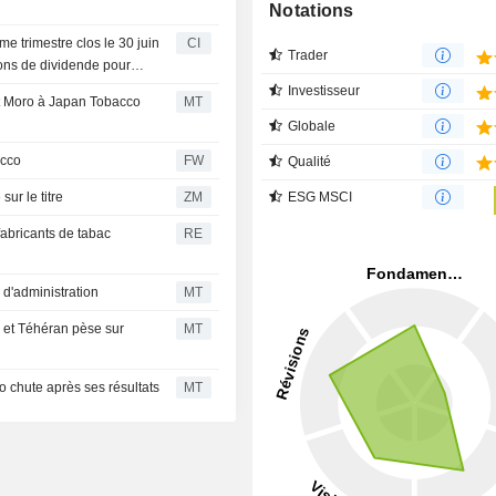
Notations
 trimestre clos le 30 juin
CI
Trader
ions de dividende pour
Investisseur
t Moro à Japan Tobacco
MT
Globale
acco
FW
Qualité
ESG MSCI
tive sur le titre
ZM
fabricants de tabac
RE
 d'administration
MT
n et Téhéran pèse sur
MT
 chute après ses résultats
MT