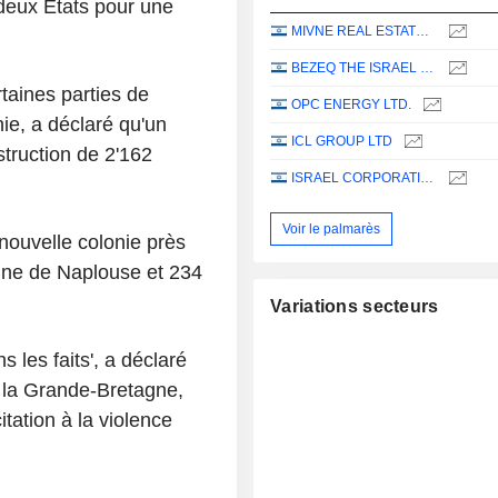
deux États pour une
MIVNE REAL ESTATE (K.D) LTD
BEZEQ THE ISRAEL TELECOMMUNICATION CORP. LTD
rtaines parties de
OPC ENERGY LTD.
nie, a déclaré qu'un
ICL GROUP LTD
struction de 2'162
ISRAEL CORPORATION LTD
Voir le palmarès
ouvelle colonie près
enne de Naplouse et 234
Variations secteurs
s les faits', a déclaré
r la Grande-Bretagne,
itation à la violence