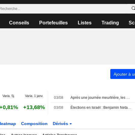
Conseils
Portefeuilles
Listes
Trading
Sc
Ajouter à u
Varia. 5j.
Varia. 1 janv.
03/08
Après une journée meurtrière, les Gazaouis jugent le plan de Trump en décalage avec la réalité
+0,81%
+13,68%
03/08
Élections en Israël : Benjamin Netanyahu sous pression
Heatmap
Composition
Dérivés