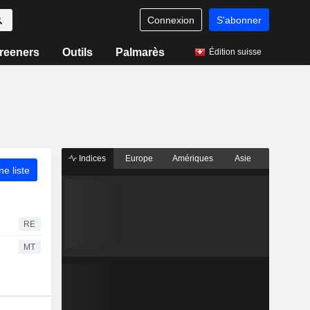
Connexion
S'abonner
reeners
Outils
Palmarès
Édition suisse
Indices
Europe
Amériques
Asie
ne liste
RE
MT