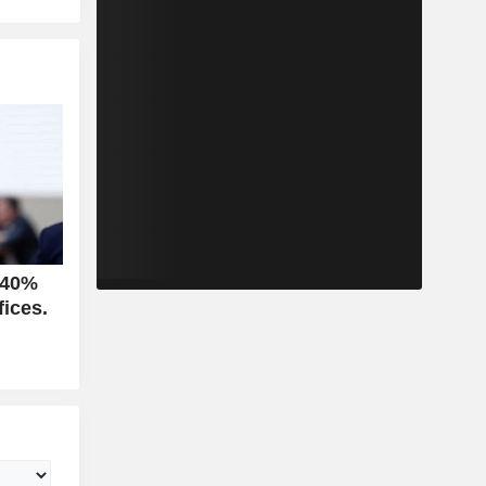
 40%
ices.