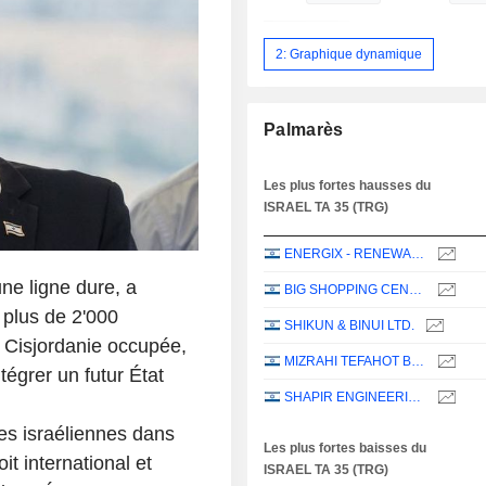
2: Graphique dynamique
Palmarès
Les plus fortes hausses du
ISRAEL TA 35 (TRG)
ENERGIX - RENEWABLE ENERGIES LTD.
une ligne dure, a
BIG SHOPPING CENTERS LTD
plus de 2'000
SHIKUN & BINUI LTD.
n Cisjordanie occupée,
MIZRAHI TEFAHOT BANK LTD.
ntégrer un futur État
SHAPIR ENGINEERING AND INDUSTRY LTD
ies israéliennes dans
Les plus fortes baisses du
t international et
ISRAEL TA 35 (TRG)