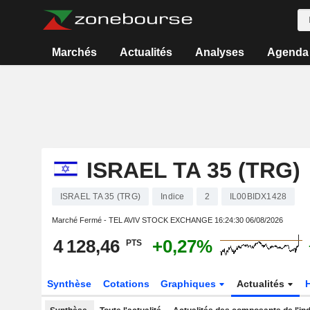
Marchés
Actualités
Analyses
Agenda
ISRAEL TA 35 (TRG)
ISRAEL TA 35 (TRG)
Indice
2
IL00BIDX1428
Marché Fermé - TEL AVIV STOCK EXCHANGE
16:24:30 06/08/2026
4 128,46
+0,27%
PTS
Synthèse
Cotations
Graphiques
Actualités