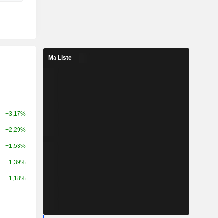
Ma Liste
+3,17%
+2,29%
+1,53%
+1,39%
+1,18%