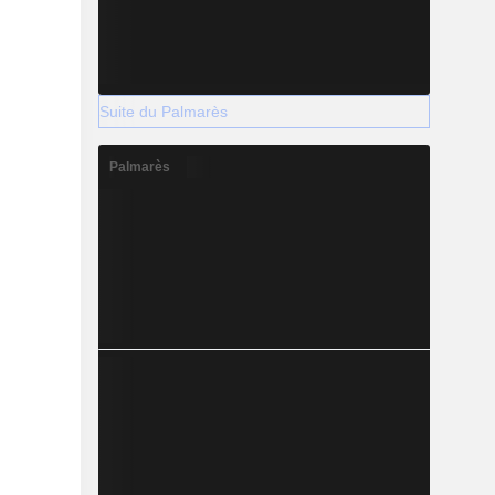
Suite du Palmarès
Palmarès