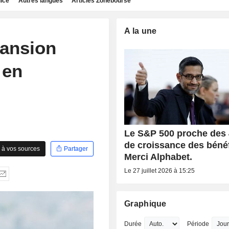
dice
Autres langues
Articles Zonebourse
A la une
pansion
 en
Le S&P 500 proche des
de croissance des bénéf
 à vos sources
Partager
Merci Alphabet.
Le 27 juillet 2026 à 15:25
Graphique
Durée
Période