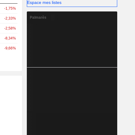
Espace mes listes
-1,75%
Palmarès
-2,33%
-2,58%
-8,34%
-9,66%