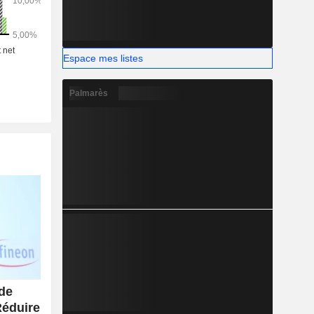
) : semi-
d'énergie
de petite,
és dans la
Espace mes listes
e perte, le
e l'énergie
Palmarès
positifs en
 des cartes
mentaux,
lications
omestiques,
nectivité,
ntèle. La
 suivante :
n-Orient-
g -Taiwan
e (16,7%),
%).
de
Réduire