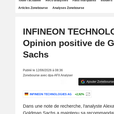
Toute l'actualité
Reco analystes
Faits marquants
Insiders
Articles Zonebourse
Analyses Zonebourse
INFINEON TECHNOLO
Opinion positive de 
Sachs
Publié le 12/06/2026 à 08:36
Zonebourse avec dpa-AFX Analyser
Ajouter Zonebourse
INFINEON TECHNOLOGIES AG
+2,92%
Dans une note de recherche, l'analyste Alex
Goldman Sachs a maintenu sa recommandation 