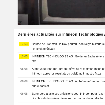
Dernières actualités sur Infineon Technologies
17:53
Bourse de Francfort : le Dax poursuit son rallye historique
l'emploi américain
13:05
INFINEON TECHNOLOGIES AG : Goldman Sachs réitère son opinion positive sur le
titre
06/08
AlphaValue/Baader Europe relève sa recommandation et s
Infineon après les résultats du troisième trimestre fiscal
06/08
INFINEON TECHNOLOGIES AG : AlphaValue/Baader Europe est maintenant positif
sur le dossier
06/08
Berenberg ajuste ses prévisions pour Infineon pour l'exe
résultats du troisième trimestre ; recommandation d'acha