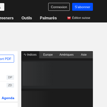
Connexion
S'abonner
reeners
Outils
Palmarès
Édition suisse
Indices
Europe
Amériques
Asie
ort PDF
DP
ZD
Agenda
Secteur
Dérivés
Fonds et ETFs