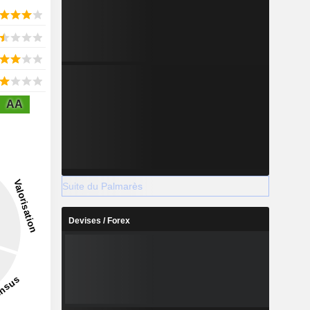
AA
Suite du Palmarès
Devises / Forex