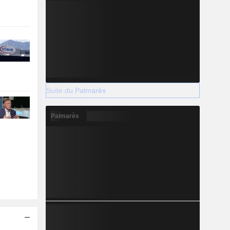
Suite du Palmarès
Palmarès