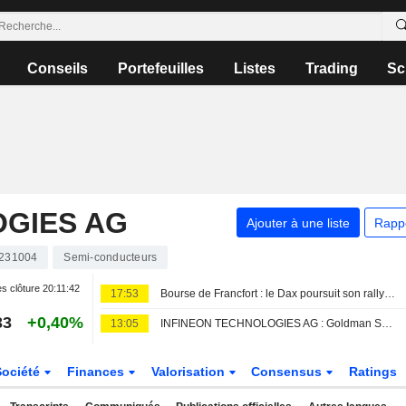
Conseils
Portefeuilles
Listes
Trading
Sc
OGIES AG
Ajouter à une liste
Rapp
231004
Semi-conducteurs
s clôture
20:11:42
17:53
Bourse de Francfort : le Dax poursuit son rallye historique après le rapport sur l'emploi américain
33
+0,40%
13:05
INFINEON TECHNOLOGIES AG : Goldman Sachs réitère son opinion positive sur le titre
Société
Finances
Valorisation
Consensus
Ratings