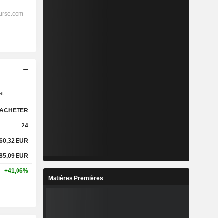
s
at
ACHETER
24
60,32
EUR
85,09
EUR
+41,06%
Matières Premières