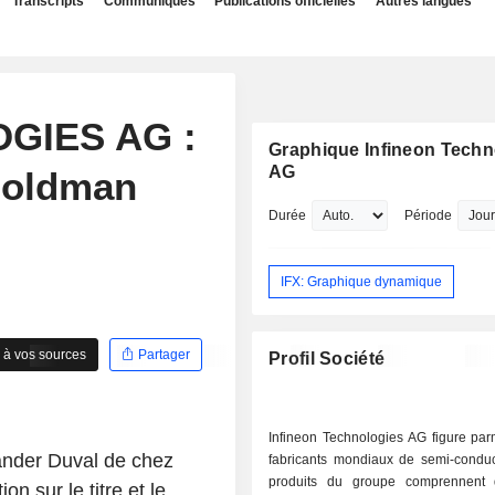
Transcripts
Communiqués
Publications officielles
Autres langues
GIES AG :
Graphique Infineon Techn
AG
Goldman
Durée
Période
IFX: Graphique dynamique
 à vos sources
Partager
Profil Société
Infineon Technologies AG figure par
ander Duval de chez
fabricants mondiaux de semi-conduc
produits du groupe comprennent 
sur le titre et le