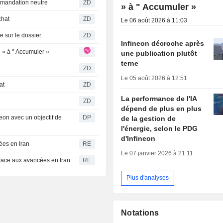
rme sa recommandation neutre
ZD
» à " Accumuler »
 l'achat
ZD
Le 06 août 2026 à 11:03
k optimiste sur le dossier
ZD
Infineon décroche après
ire » à " Accumuler »
une publication plutôt
terne
ZD
Le 05 août 2026 à 12:51
chat
ZD
La performance de l'IA
ZD
dépend de plus en plus
eon avec un objectif de
DP
de la gestion de
l'énergie, selon le PDG
d'Infineon
ées en Iran
RE
Le 07 janvier 2026 à 21:11
 face aux avancées en Iran
RE
Plus d'analyses
Notations