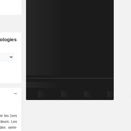
ologies
mi les 1ers
teurs. Les
des semi-