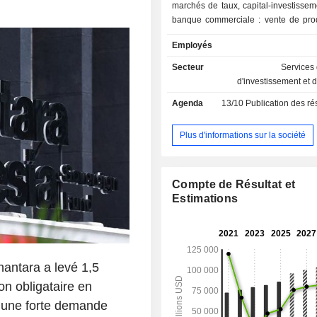
marchés de taux, capital-investissemen
banque commerciale : vente de prod
services bancaires classiques et s
Employés
(crédit à la consommation, crédit-bail
autres : notamment banque privée et
Secteur
Services
fonds d'investissements alternatifs. A fin 2024, le
d'investissement et 
groupe gère 1 284,5 MdsUSD d'e
Agenda
13/10
Publication des résultat
dépôts et 694,5 MdsUSD d'encours d
La commercialisation des produits e
est assurée au travers d'un résea
Plus d'informations sur la société
agences dans le monde.
Compte de Résultat et
Estimations
antara a levé 1,5
on obligataire en
é une forte demande