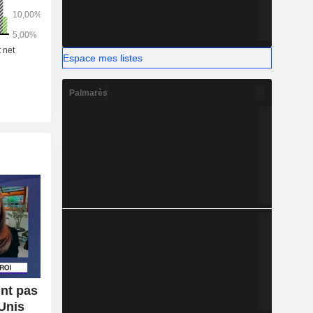
Espace mes listes
Palmarès
int pas
Unis