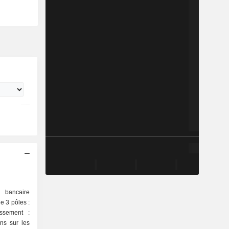
e bancaire
de 3 pôles :
ssement :
ons sur les