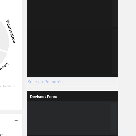
Suite du Palmarès
Devises / Forex
s
at