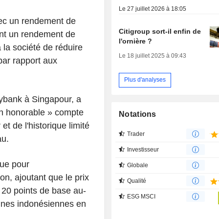
Le 27 juillet 2026 à 18:05
vec un rendement de
Citigroup sort-il enfin de
hent un rendement de
l'ornière ?
 la société de réduire
Le 18 juillet 2025 à 09:43
par rapport aux
Plus d'analyses
ybank à Singapour, a
on honorable » compte
Notations
et de l'historique limité
Trader
au.
Investisseur
que pour
Globale
on, ajoutant que le prix
Qualité
à 20 points de base au-
ESG MSCI
aines indonésiennes en