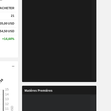
ACHETER
21
35,00
USD
54,50
USD
+14,44%
Matières Premières