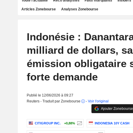
Toute l'actualité
Reco analystes
Faits marquants
Insiders
Articles Zonebourse
Analyses Zonebourse
Indonésie : Danantara
milliard de dollars, s
émission obligataire 
forte demande
Publié le 12/06/2026 à 09:27
Reuters - Traduit par Zonebourse
-
Voir l'original
Ajouter Zonebourse
CITIGROUP INC.
+0,88%
INDONESIA 10Y CASH