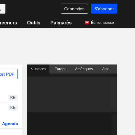
Connexion
S'abonner
reeners
Outils
Palmarès
Édition suisse
Indices
Europe
Amériques
Asie
ort PDF
RE
RE
Agenda
Secteur
Dérivés
Fonds et ETFs