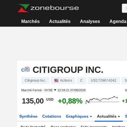
Marchés
Actualités
Analyses
Agenda
CITIGROUP INC.
Citigroup Inc.
Actions
C
US1729674242
S
Marché Fermé -
NYSE
22:04:21 07/08/2026
V
135,00
+0,88%
USD
+
Synthèse
Cotations
Graphiques
Actualités