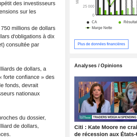
ppétit des investisseurs
ensions sur les
50 millions de dollars
lars d'obligations à dix
et) consultée par
Plus de données financières
Analyses / Opinions
liards de dollars, a
 forte confiance » des
e fonds, devrait
sseurs nationaux
 proches du dossier,
liard de dollars,
Citi : Kate Moore ne cra
de récession aux États-
nces.