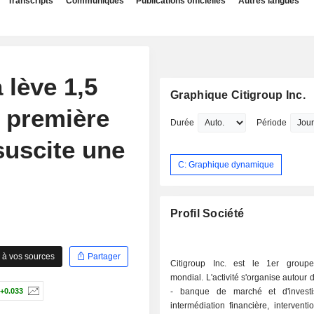
Transcripts
Communiqués
Publications officielles
Autres langues
 lève 1,5
Graphique Citigroup Inc.
a première
Durée
Période
suscite une
C: Graphique dynamique
Profil Société
 à vos sources
Partager
Citigroup Inc. est le 1er group
mondial. L'activité s'organise autour 
+0.033
- banque de marché et d'investi
intermédiation financière, interventi