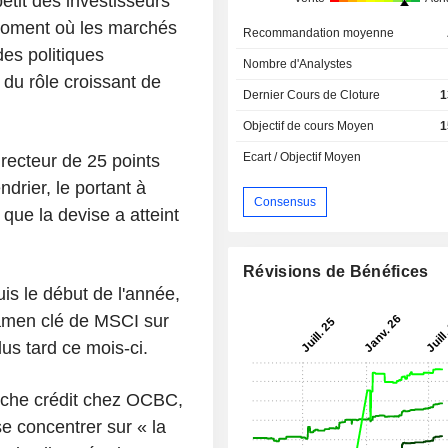
pétit des investisseurs
 moment où les marchés
Recommandation moyenne
des politiques
Nombre d'Analystes
du rôle croissant de
Dernier Cours de Cloture
1
Objectif de cours Moyen
1
Ecart / Objectif Moyen
irecteur de 25 points
ndrier, le portant à
Consensus
 que la devise a atteint
Révisions de Bénéfices
is le début de l'année,
xamen clé de MSCI sur
us tard ce mois-ci.
rche crédit chez OCBC,
e concentrer sur « la