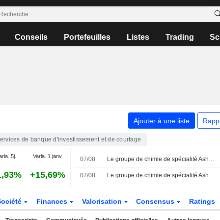
Conseils
Portefeuilles
Listes
Trading
Sc
Ajouter à une liste
Rapp
ervices de banque d'investissement et de courtage
aria. 5j.
Varia. 1 janv.
07/08
Le groupe de chimie de spécialité Ashland envisage une vente sous la pression d'investisseurs activistes, selon des sources
1,93%
+15,69%
07/08
Le groupe de chimie de spécialité Ashland envisage une vente sous la pression d'un actionnaire activiste, selon Bloomberg News
Société
Finances
Valorisation
Consensus
Ratings