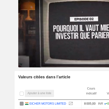
Valeurs citées dans l'article
Cours
Ajouter à une liste
indicatif
V
EICHER MOTORS LIMITED
8 005,00
INR
+0