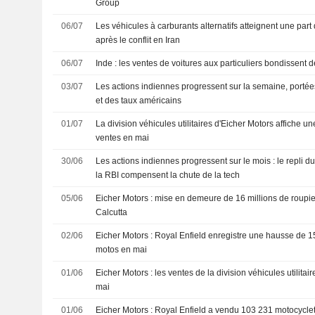
Group
06/07
Les véhicules à carburants alternatifs atteignent une part
après le conflit en Iran
06/07
Inde : les ventes de voitures aux particuliers bondissent 
03/07
Les actions indiennes progressent sur la semaine, portées
et des taux américains
01/07
La division véhicules utilitaires d'Eicher Motors affiche 
ventes en mai
30/06
Les actions indiennes progressent sur le mois : le repli d
la RBI compensent la chute de la tech
05/06
Eicher Motors : mise en demeure de 16 millions de roupi
Calcutta
02/06
Eicher Motors : Royal Enfield enregistre une hausse de 
motos en mai
01/06
Eicher Motors : les ventes de la division véhicules utilita
mai
01/06
Eicher Motors : Royal Enfield a vendu 103 231 motocycle