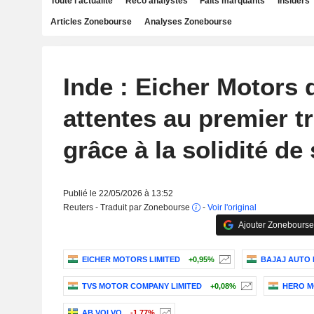
Toute l'actualité
Reco analystes
Faits marquants
Insiders
Articles Zonebourse
Analyses Zonebourse
Inde : Eicher Motors 
attentes au premier t
grâce à la solidité de
Publié le 22/05/2026 à 13:52
Reuters - Traduit par Zonebourse
-
Voir l'original
Ajouter Zonebourse
EICHER MOTORS LIMITED
+0,95%
BAJAJ AUTO 
TVS MOTOR COMPANY LIMITED
+0,08%
HERO M
AB VOLVO
-1,77%