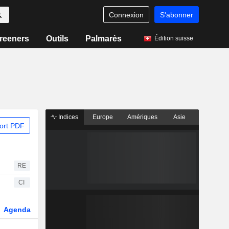
Connexion
S'abonner
reeners
Outils
Palmarès
Édition suisse
Indices
Europe
Amériques
Asie
ort PDF
RE
CI
Agenda
Secteur
Dérivés
Fonds et ETFs