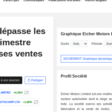
Transcripts
Communiqués
Publications officielles
Autres langues
dépasse les
Graphique Eicher Motors 
rimestre
Durée
Période
 ses ventes
EICHERMOT: Graphique dynamiqu
Profil Société
 à vos sources
Partager
LIMITED
+0,36%
Eicher Motors Limited est une multin
secteur automobile dont le siège se
OTOCORP LTD
+1,90%
Inde. La société exerce ses activit
fabrication et la vente de motos,