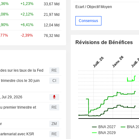
+1,23%
,36%
33,67 Md
Ecart / Objectif Moyen
+2,12%
,08%
21,97 Md
Consensus
+6,41%
,90%
12,04 Md
-2,39%
,77%
76,32 Md
Révisions de Bénéfices
udes sur les taux de la Fed
RE
trimestre clos le 30 juin
CI
, Jul 29, 2026
u premier trimestre et
RE
eur
ZM
partenariat avec KSR
RE