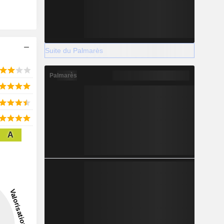
Suite du Palmarès
Palmarès
A