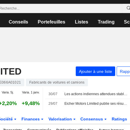
Conseils
Portefeuilles
Listes
Trading
Sc
ITED
Ajouter à une liste
Rapp
E066A01021
Fabricants de voitures et camions
Varia. 5j.
Varia. 1 janv.
30/07
Les actions indiennes attendues stables face aux incertitudes sur les taux de la Fed
+2,20%
+9,48%
29/07
Eicher Motors Limited publie ses résultats pour le premier trimestre clos le 30 juin 2026
Société
Finances
Valorisation
Consensus
Ratings