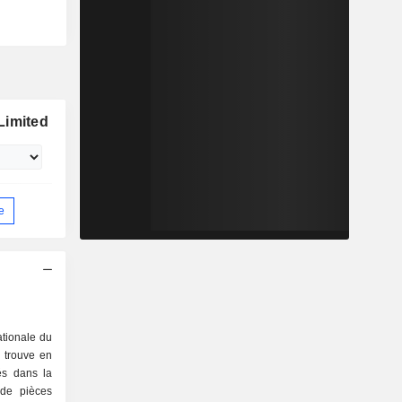
Limited
e
ationale du
 trouve en
és dans la
 de pièces