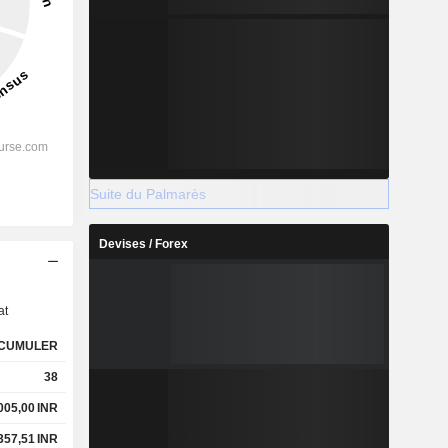
Suite du Palmarès
Devises / Forex
s
at
CUMULER
38
 005,00
INR
 357,51
INR