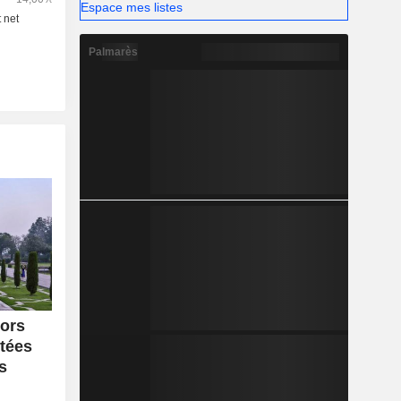
Espace mes listes
Palmarès
tors
rtées
s