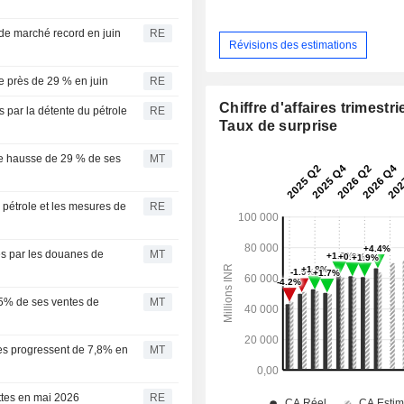
 de marché record en juin
RE
Révisions des estimations
de près de 29 % en juin
RE
Chiffre d'affaires trimestrie
 par la détente du pétrole
RE
Taux de surprise
une hausse de 29 % de ses
MT
u pétrole et les mesures de
RE
es par les douanes de
MT
15% de ses ventes de
MT
ires progressent de 7,8% en
MT
ttes en mai 2026
RE