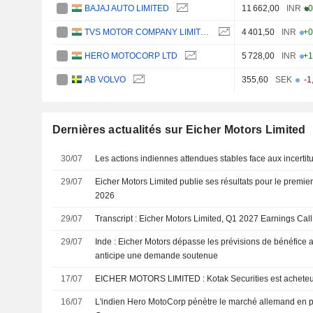
BAJAJ AUTO LIMITED
11 662,00
INR
+0
TVS MOTOR COMPANY LIMITED
4 401,50
INR
+0
HERO MOTOCORP LTD
5 728,00
INR
+1
AB VOLVO
355,60
SEK
-1
Dernières actualités sur Eicher Motors Limited
30/07
Les actions indiennes attendues stables face aux incertit
29/07
Eicher Motors Limited publie ses résultats pour le premier 
2026
29/07
Transcript : Eicher Motors Limited, Q1 2027 Earnings Call
29/07
Inde : Eicher Motors dépasse les prévisions de bénéfice a
anticipe une demande soutenue
17/07
EICHER MOTORS LIMITED : Kotak Securities est achet
16/07
L'indien Hero MotoCorp pénètre le marché allemand en 