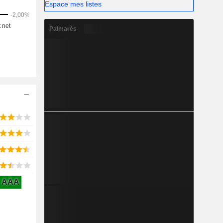
Espace mes listes
Palmarès
AAA