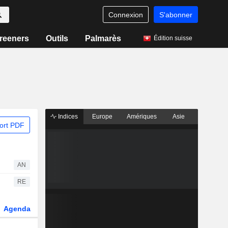
Connexion
S'abonner
reeners
Outils
Palmarès
Édition suisse
Indices
Europe
Amériques
Asie
ort PDF
AN
RE
Agenda
Secteur
Dérivés
Fonds et ETFs