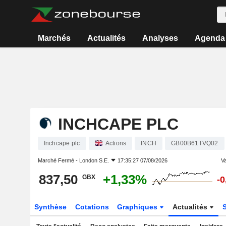
Marchés
Actualités
Analyses
Agenda
INCHCAPE PLC
Inchcape plc
Actions
INCH
GB00B61TVQ02
Marché Fermé -
London S.E.
17:35:27 07/08/2026
Va
837,50
+1,33%
GBX
-
Synthèse
Cotations
Graphiques
Actualités