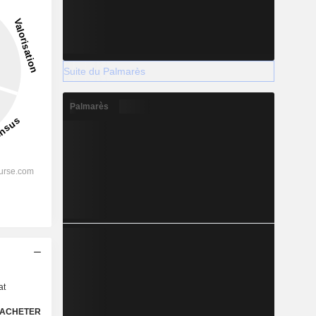
Suite du Palmarès
Palmarès
s
at
ACHETER