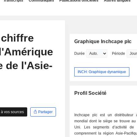
Transcripts
Communiqués
Publications officielles
Autres langues
chiffre
Graphique Inchcape plc
, l'Amérique
Durée
Période
 de l'Asie-
INCH: Graphique dynamique
Profil Société
 à vos sources
Partager
Inchcape plc est un distributeur 
mondial dont le siège se trouve a
Uni. Les segments d’activité de 
comprennent la région Asie-Pacifiq