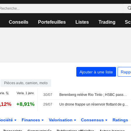
Conseils
Portefeuilles
Listes
Trading
Sc
Ajouter à une liste
Rapp
Pièces auto, camion, moto
ria. 5j.
Varia. 1 janv.
30/07
Berenberg relève Rio Tinto ; HSBC passe à l'achat sur Centrica
0,12%
+8,91%
29/07
Un drone frappe un réservoir flottant de gaz en Egypte, dit la firme Ambrey
Société
Finances
Valorisation
Consensus
Ratings