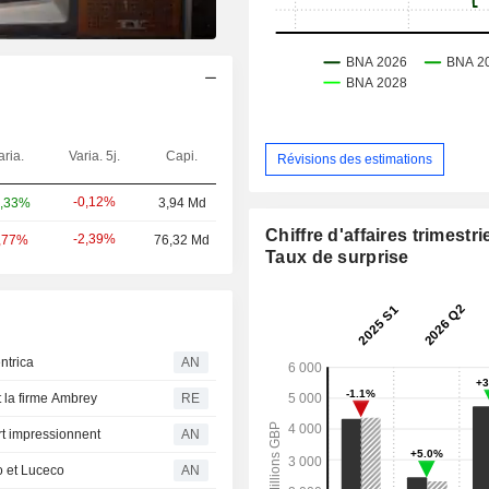
aria.
Varia. 5j.
Capi.
Révisions des estimations
-0,12%
,33%
3,94 Md
Chiffre d'affaires trimestrie
-2,39%
,77%
76,32 Md
Taux de surprise
ntrica
AN
t la firme Ambrey
RE
rt impressionnent
AN
 et Luceco
AN