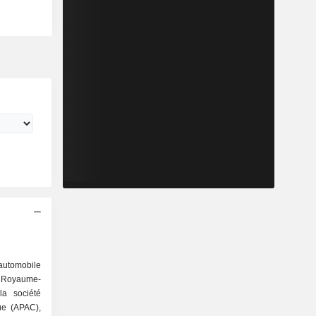
automobile
u Royaume-
la société
ue (APAC),