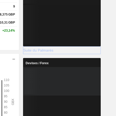
9
8,375
GBP
10,31
GBP
+23,14%
Suite du Palmarès
Devises / Forex