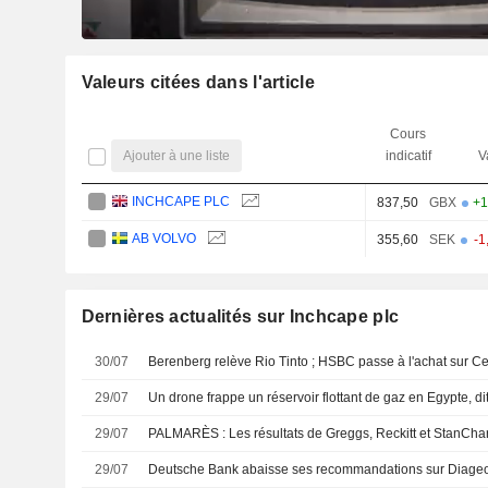
Valeurs citées dans l'article
Cours
Ajouter à une liste
indicatif
V
INCHCAPE PLC
837,50
GBX
+1
AB VOLVO
355,60
SEK
-1
Dernières actualités sur Inchcape plc
30/07
Berenberg relève Rio Tinto ; HSBC passe à l'achat sur Ce
29/07
Un drone frappe un réservoir flottant de gaz en Egypte, di
29/07
PALMARÈS : Les résultats de Greggs, Reckitt et StanCha
29/07
Deutsche Bank abaisse ses recommandations sur Diageo