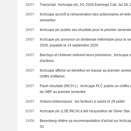
28/07
Transcript : Inchcape plc, H1 2026 Earnings Call, Jul 28,
28/07
Inchcape accroît la rémunération des actionnaires et relè
annuelles
28/07
Inchcape plc publie ses résultats pour le premier semestr
28/07
Inchcape plc annonce un dividende intérimaire pour le se
2026, payable le 14 septembre 2026
28/07
Barclays et Unilever relèvent leurs prévisions ; Inchcap
d'actions
28/07
Inchcape affiche un bénéfice en baisse au premier seme
chiffre d'affaires
28/07
Flash résultats (INCH.L) : Inchcape PLC publie un chiffre d
de GBP au premier semestre
28/07
Actions britanniques : les facteurs à suivre le 28 juillet
02/07
Inchcape plc (LSE:INCH) a fait l'acquisition de Silver Star
24/06
Berenberg réitère sa recommandation d'achat sur Inchcape
S1