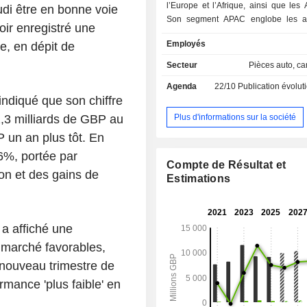
l’Europe et l’Afrique, ainsi que les
udi être en bonne voie
Son segment APAC englobe les ac
oir enregistré une
distribution exclusive, de vente et d
Employés
e, en dépit de
de véhicules neufs et de pièces dét
segment Europe, Afrique et A
Secteur
Pièces auto, c
comprend la vente de véhicules
Agenda
22/10
Publication évolution de l'acti
d’occasion, ainsi que des services 
indiqué que son chiffre
pour lesquels le groupe peut égalem
distributeur exclusif, parallèlement a
Plus d'informations sur la société
2,3 milliards de GBP au
après-vente associées, notamment l’
P un an plus tôt. En
les réparations en carrosserie et l
 6%, portée par
pièces détachées. La société détient S
Compte de Résultat et
le distributeur des véhicules pa
ion et des gains de
Estimations
Mercedes-Benz ainsi que des c
autobus Daimler en Bulgarie. Parmi l
de la société figurent Inchcape Austra
SMLB Pty Limited, Inchcape Cari
a affiché une
Bravo Auto Sdn Bhd, Trivett Pty Limit
e marché favorables,
Motors Ltd, Nova Motors Ltd, Inchc
 nouveau trimestre de
Business Services APAC, Inc, Inchc
Rico, Inc, et d’autres.
mance 'plus faible' en