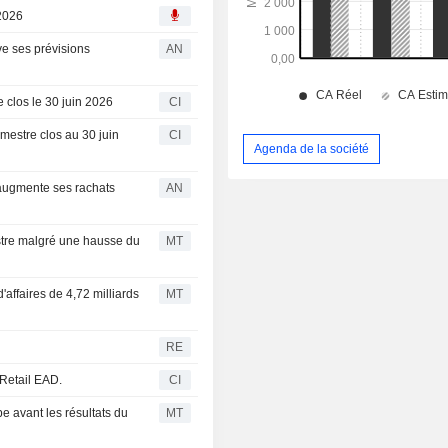
 2026
ve ses prévisions
AN
e clos le 30 juin 2026
CI
mestre clos au 30 juin
CI
Agenda de la société
e augmente ses rachats
AN
stre malgré une hausse du
MT
'affaires de 4,72 milliards
MT
RE
 Retail EAD.
CI
 avant les résultats du
MT