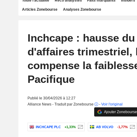
Toute l'actualité
Reco analystes
Faits marquants
Insiders
Articles Zonebourse
Analyses Zonebourse
Inchcape : hausse du 
d'affaires trimestriel
compense la faiblesse
Pacifique
Publié le 30/04/2026 à 12:27
Alliance News - Traduit par Zonebourse
-
Voir l'original
Ajouter Zonebourse
INCHCAPE PLC
+1,33%
AB VOLVO
-1,77%