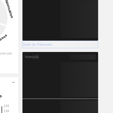
Suite du Palmarès
Palmarès