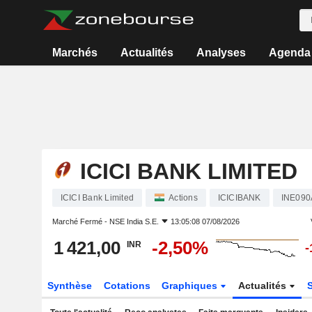
Marchés
Actualités
Analyses
Agenda
ICICI BANK LIMITED
ICICI Bank Limited
Actions
ICICIBANK
INE090
Marché Fermé -
NSE India S.E.
13:05:08 07/08/2026
1 421,00
-2,50%
INR
-
Synthèse
Cotations
Graphiques
Actualités