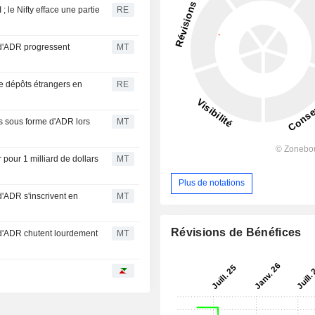
; le Nifty efface une partie
RE
 d'ADR progressent
MT
de dépôts étrangers en
RE
s sous forme d'ADR lors
MT
our 1 milliard de dollars
MT
Plus de notations
d'ADR s'inscrivent en
MT
Révisions de Bénéfices
 d'ADR chutent lourdement
MT