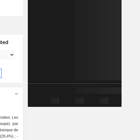
ited
indien. Les
roupe) par