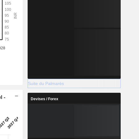
Suite du Palmarès
l -
Devises / Forex