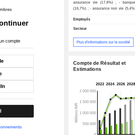
assurance vie (17,9%) ; - banque d'affaires
(16,7%) ; - assurance non vie (5,4%) ; - autres
membres
(4,8%). A fin mars 2019, le groupe gère 5 866,5
Employés
MdsINR d'encours de dépôts et 6 52
ontinuer
d'encours de crédits. La commercialisation des
Secteur
produits et services est assurée no
travers d'un réseau de 4 874 agence
 un compte
Plus d'informations sur la société
implantées en Inde. 95,1% des revenus sont
réalisés en Inde.
le
Compte de Résultat et
Estimations
e
dIn
l
abonnements