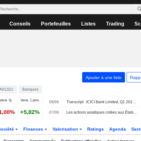
Conseils
Portefeuilles
Listes
Trading
Sc
Ajouter à une liste
Rapp
A01021
Banques
Varia. 5j.
Varia. 1 janv.
08/08
Transcript : ICICI Bank Limited, Q1 2027 Earnings Call, Jul 18, 2026
1,00%
+5,82%
07/08
Les actions asiatiques cotées aux États-Unis sous forme d'ADR progressent vendredi et terminent la semaine en hausse de 2 %
Société
Finances
Valorisation
Ratings
Agenda
Sec