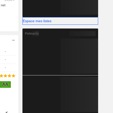
Espace mes listes
Palmarès
-
-
-
AA