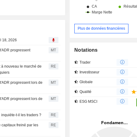
Plus de données financières
ul 18, 2026
Notations
 d'ADR progressent
MT
Trader
nt à nouveau le marché de
RE
Investisseur
quiers
Globale
d'ADR progressent lors de
MT
Qualité
d'ADR progressent lors de
MT
ESG MSCI
nquiète-t-il les traders ?
RE
capitaux freiné par les
RE