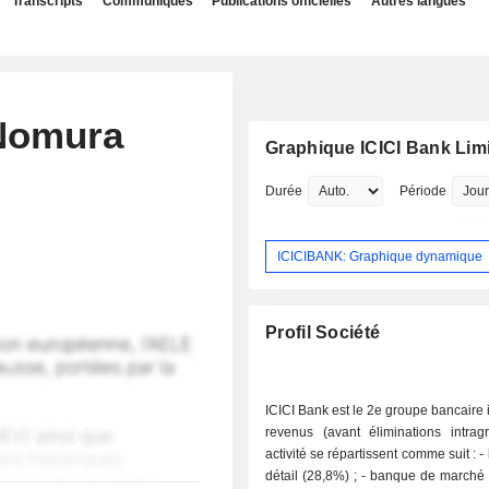
Transcripts
Communiqués
Publications officielles
Autres langues
 Nomura
Graphique ICICI Bank Lim
Durée
Période
ICICIBANK: Graphique dynamique
Profil Société
ICICI Bank est le 2e groupe bancaire 
revenus (avant éliminations intrag
activité se répartissent comme suit : - banque de
détail (28,8%) ; - banque de marché (26,4%) ; -