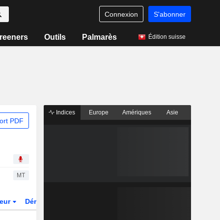
Connexion
S'abonner
reeners
Outils
Palmarès
Édition suisse
Indices
Europe
Amériques
Asie
ort PDF
MT
teur
Dérivés
Fonds et ETFs