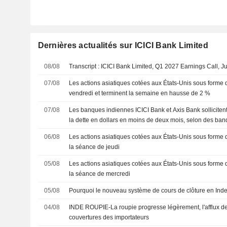
Dernières actualités sur ICICI Bank Limited
08/08
Transcript : ICICI Bank Limited, Q1 2027 Earnings Call, J
07/08
Les actions asiatiques cotées aux États-Unis sous forme
vendredi et terminent la semaine en hausse de 2 %
07/08
Les banques indiennes ICICI Bank et Axis Bank sollicite
la dette en dollars en moins de deux mois, selon des ban
06/08
Les actions asiatiques cotées aux États-Unis sous forme 
la séance de jeudi
05/08
Les actions asiatiques cotées aux États-Unis sous forme 
la séance de mercredi
05/08
Pourquoi le nouveau système de cours de clôture en Inde i
04/08
INDE ROUPIE-La roupie progresse légèrement, l'afflux de 
couvertures des importateurs