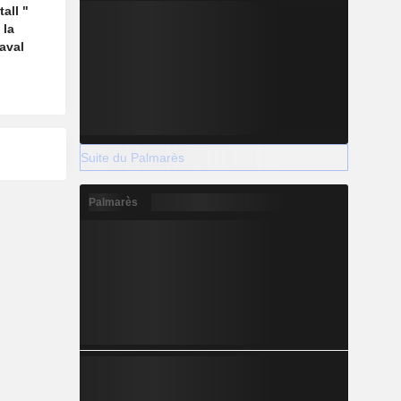
all "
 la
aval
Suite du Palmarès
Palmarès