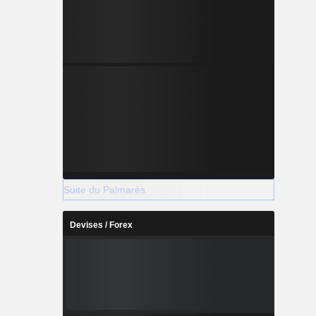
Suite du Palmarès
Devises / Forex