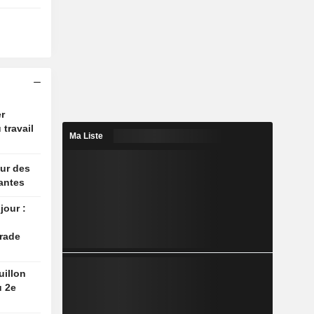
r
 travail
Ma Liste
ur des
antes
jour :
rade
uillon
u 2e