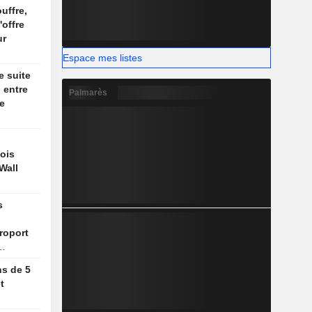
uffre,
'offre
ur
Espace mes listes
e suite
 entre
Palmarès
le
ois
Wall
s
roport
ns de 5
t