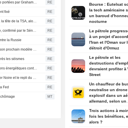
Le Sénat américain adopte les sanctions contre la Russie portées par Graham ; la Chambre des représentants est la prochaine étape
RE
Bourse : Eutelsat so
la tech américaine s
nt fixé
RE
un baroud d'honne
Le Sénat confirme la nomination du candidat de Trump à la tête de la TSA, alors que l'administration prône la privatisation de la sécurité aéroportuaire
RE
nocturne
Brett Matsumoto, économiste de carrière et expert interne, confirmé par le Sénat à la tête du BLS
RE
Le pétrole progress
à un projet d'accord
ntre la Russie
RE
l'Iran et l'Oman sur 
détroit d'Ormuz
OpenAI signale un risque critique de cybersécurité pour son prochain modèle et renforce ses contrôles
RE
Le pétrole et les
près les séismes
RE
destructions d'empl
Le Sénat américain s'apprête à adopter de vastes sanctions énergétiques contre la Russie
RE
devraient profiter à 
Street
Le blé rebondit : les traders surveillent les tensions en mer Noire et le repli du dollar
RE
Un chauffeur de bu
la Fed
RE
neutralise un drone
explosif dans un aé
de chômage
MT
allemand, selon un
parlementaire
Trois actions à moi
fois les bénéfices, e
alors ?