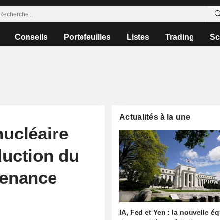
Conseils
Portefeuilles
Listes
Trading
Sc
Actualités à la une
nucléaire
duction du
tenance
IA, Fed et Yen : la nouvelle é