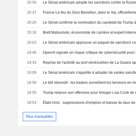
20:50
20:37
France-Le feu du Gros Bessillon, dans le Var, officielleme
20:20
20:16
20:03
Le Sénat américain approuve un paquet de sanctions co
19:46
19:33
Reprise de l'activité au port vénézuélien de La Guaira a
19:09
18:58
18:55
Trump relance son offensive pour limoger Lisa Cook de 
18:54
États-Unis : suppressions d'emplois et baisse du taux 
Plus d'actualités