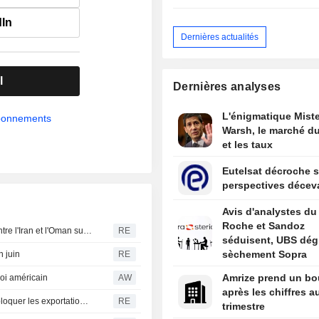
dIn
Dernières actualités
l
Dernières analyses
L'énigmatique Miste
abonnements
Warsh, le marché du
et les taux
Eutelsat décroche s
perspectives décev
Avis d'analystes du 
Roche et Sandoz
Un responsable américain prévoit un accord imminent entre l'Iran et l'Oman sur le détroit d'Ormuz
RE
séduisent, UBS dég
sèchement Sopra
n juin
RE
Amrize prend un bo
loi américain
AW
après les chiffres a
Mexique : un accord conclu avec les États-Unis pour débloquer les exportations d'avocats
RE
trimestre