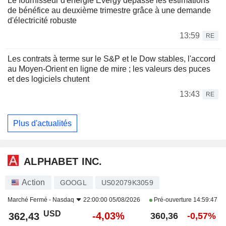
Le fournisseur d'énergie Evergy dépasse les estimations
de bénéfice au deuxième trimestre grâce à une demande
d'électricité robuste
13:59
RE
Les contrats à terme sur le S&P et le Dow stables, l'accord
au Moyen-Orient en ligne de mire ; les valeurs des puces
et des logiciels chutent
13:43
RE
Plus d'actualités
ALPHABET INC.
Action
GOOGL
US02079K3059
Marché Fermé -
Nasdaq
22:00:00 05/08/2026
Pré-ouverture
14:59:47
USD
-4,03%
362,43
360,36
-0,57%