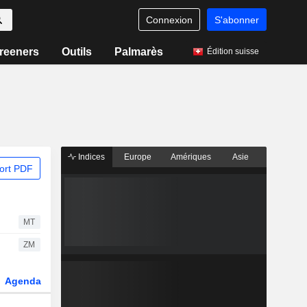
Connexion
S'abonner
reeners
Outils
Palmarès
Édition suisse
Indices
Europe
Amériques
Asie
ort PDF
MT
ZM
Agenda
Secteur
Dérivés
Fonds et ETFs