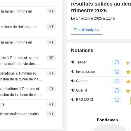
résultats solides au de
trimestre 2025
e la mine Timmins en
MT
Le 17 octobre 2025 à 11:45
illions de dollars pour
MT
Plus d'analyses
e la mine Timmins en
MT
Notations
actifs à Timmins et avance
RE
Trader
 de la durée de vie des
Investisseur
 opérations à Timmins et
MT
ension de la durée de vie
Globale
exploitations à Timmins et
CI
Qualité
ension de la durée de vie
ESG MSCI
ine
MT
leure maîtrise des coûts
MT