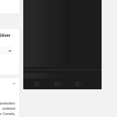
ilver
producteur
 continent
au Canada,