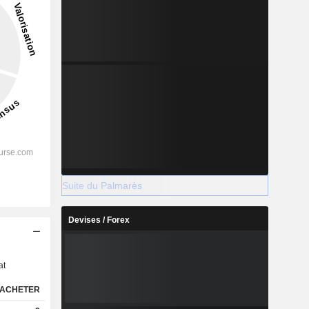
Suite du Palmarès
Devises / Forex
s
at
ACHETER