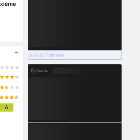
uxième
Suite du Palmarès
Palmarès
A