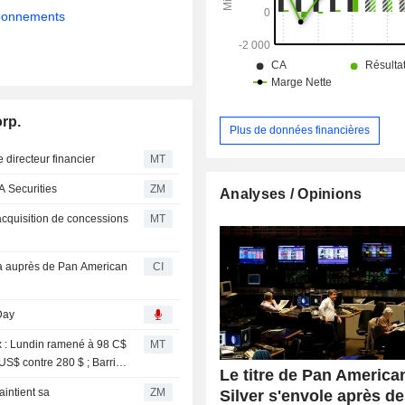
et une participation de 100 % dans
abonnements
d’exploration Deer Trail.
rp.
Plus de données financières
directeur financier
MT
ve de BofA Securities
ZM
Analyses / Opinions
acquisition de concessions
MT
ina auprès de Pan American
CI
Day
ux : Lundin ramené à 98 C$
MT
US$ contre 280 $ ; Barrick
Le titre de Pan America
ZM
Silver s'envole après d