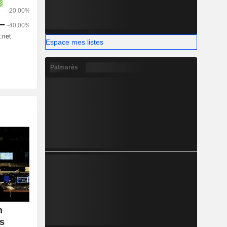
 le projet
Espace mes listes
Palmarès
n
es