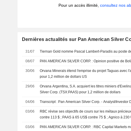
Pour un accès illimité,
consultez nos 
Dernières actualités sur Pan American Silver Co
31/07
Tiernan Gold nomme Pascal Lambert-Paradis au poste de 
08/07
PAN AMERICAN SILVER CORP. : Opinion positi
30/06
Orvana Minerals étend l'emprise du projet Taguas avec l'
pour 1,2 million de dollars US
29/06
Orvana Argentina, S.A. acquiert les titres miniers d'Evel
Silver Corp. (TSX:PAAS) pour 1,2 million de dollars
04/06
Transcript : Pan American Silver Corp. - Analyst/Investor 
03/06
RBC révise ses objectifs de cours sur les métaux précie
contre 113 $ ; PAAS à 65 US$ contre 75 $ ; Agnico à 230 
à 51 US$ contre 62 $
03/06
PAN AMERICAN SILVER CORP. : RBC Capital Markets maintient sa