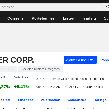
Conseils
Portefeuilles
Listes
Trading
Sc
ER CORP.
Ajouter à une liste
Rapp
79001089
Sociétés minières intégrées
ia. 5j.
Varia. 1 janv.
31/07
Tiernan Gold nomme Pascal Lambert-Paradis au poste de directeur financier
,37%
+0,41%
08/07
PAN AMERICAN SILVER CORP. : Opinion positive de BofA Securities
Société
Finances
Valorisation
Consensus
Ratings