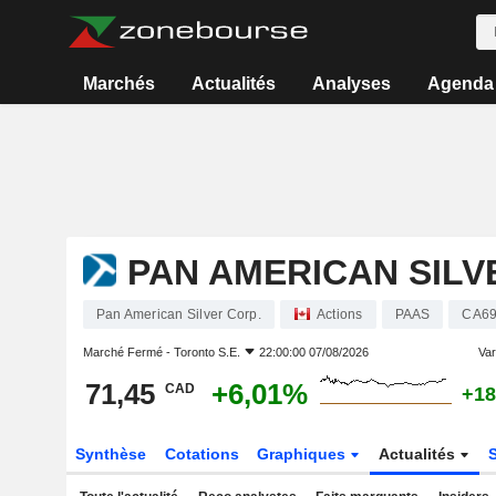
Marchés
Actualités
Analyses
Agenda
PAN AMERICAN SILV
Pan American Silver Corp.
Actions
PAAS
CA69
Marché Fermé -
Toronto S.E.
22:00:00 07/08/2026
Var
71,45
+6,01%
CAD
+18
Synthèse
Cotations
Graphiques
Actualités