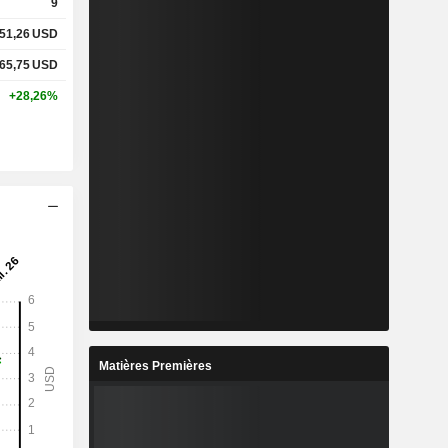
9
51,26
USD
65,75
USD
+28,26%
Matières Premières