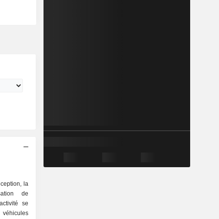
ception, la
sation de
ctivité se