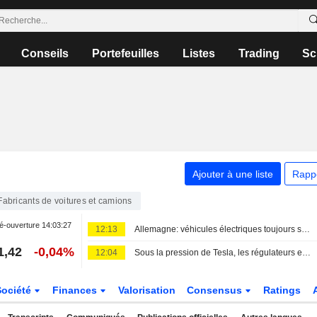
Conseils
Portefeuilles
Listes
Trading
Sc
Ajouter à une liste
Rapp
Fabricants de voitures et camions
é-ouverture
14:03:27
12:13
Allemagne: véhicules électriques toujours soutenus par la prime gouvernementale
1,42
-0,04%
12:04
Sous la pression de Tesla, les régulateurs européens gardent secrètes les données de sécurité du système " Full Self-Driving »
Société
Finances
Valorisation
Consensus
Ratings