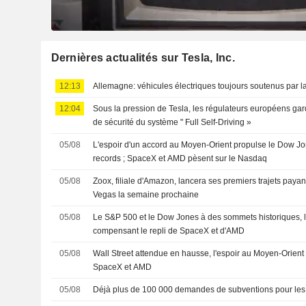
Dernières actualités sur Tesla, Inc.
12:13
Allemagne: véhicules électriques toujours soutenus par 
12:04
Sous la pression de Tesla, les régulateurs européens ga
de sécurité du système " Full Self-Driving »
05/08
L'espoir d'un accord au Moyen-Orient propulse le Dow Jo
records ; SpaceX et AMD pèsent sur le Nasdaq
05/08
Zoox, filiale d'Amazon, lancera ses premiers trajets payan
Vegas la semaine prochaine
05/08
Le S&P 500 et le Dow Jones à des sommets historiques, l
compensant le repli de SpaceX et d'AMD
05/08
Wall Street attendue en hausse, l'espoir au Moyen-Orient
SpaceX et AMD
05/08
Déjà plus de 100 000 demandes de subventions pour les 