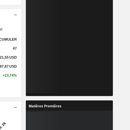
s
at
CUMULER
47
21,55
USD
97,87
USD
+23,74%
Matières Premières