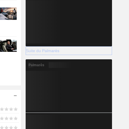
Suite du Palmarès
Palmarès