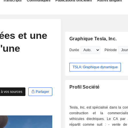
Transcripts
Communiqués
Publications officielles
Autres langues
sées et une
Graphique Tesla, Inc.
d'une
Durée
Période
TSLA: Graphique dynamique
Profil Société
 à vos sources
Partager
Tesla, Inc. est spécialisé dans la con
construction et la commerciali
véhicules électriques. Le CA par a
répartit comme suit : - vente de véhicules