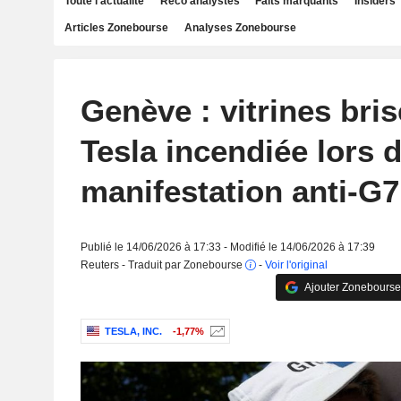
Toute l'actualité
Reco analystes
Faits marquants
Insiders
Articles Zonebourse
Analyses Zonebourse
Genève : vitrines bri
Tesla incendiée lors 
manifestation anti-G7
Publié le 14/06/2026 à 17:33 - Modifié le 14/06/2026 à 17:39
Reuters - Traduit par Zonebourse
-
Voir l'original
Ajouter Zonebourse
TESLA, INC.
-1,77%