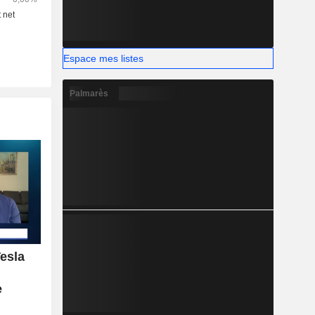
Espace mes listes
Palmarès
esla
e