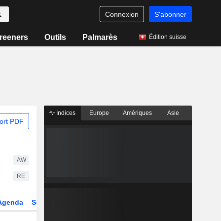
Connexion
S'abonner
reeners
Outils
Palmarès
Édition suisse
Indices
Europe
Amériques
Asie
ort PDF
AW
RE
Agenda
Secteur
Dérivés
Fonds et ETFs