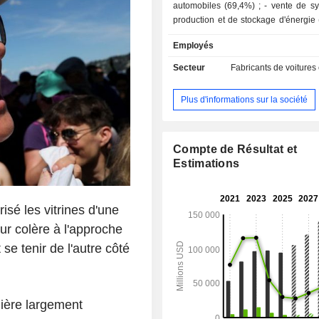
automobiles (69,4%) ; - vente de systèmes de
production et de stockage d'énergie (
prestations de services (13,2%) :
Employés
prestations de maintenance et de r
Par ailleurs, le groupe développe une 
Secteur
Fabricants de voitures
vente de composants de 
motopropulseurs pour véhicules élect
Plus d'informations sur la société
crédit automobile (2,1%) ; - location de
véhicules (1,8%). A fin 2025, le groupe dispose
de 8 sites de production implantés 
Unis (5), en Chine (2) et en Allem
Compte de Résultat et
répartition géographique du CA est la
Estimations
Etats-Unis (50,2%), Chine (22,1%)
(27,7%).
isé les vitrines d'une
r colère à l'approche
e tenir de l'autre côté
nière largement