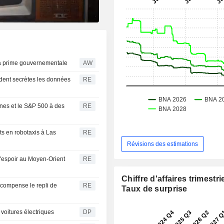
la prime gouvernementale
AW
rdent secrètes les données
RE
nes et le S&P 500 à des
RE
ts en robotaxis à Las
RE
Révisions des estimations
'espoir au Moyen-Orient
RE
Chiffre d'affaires trimestrie
 compense le repli de
RE
Taux de surprise
voitures électriques
DP