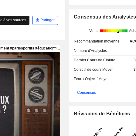
Consensus des Analyste
e à vos sources
Partager
Vente
Ach
Recommandation moyenne
AC
Nombre d'Analystes
Dernier Cours de Cloture
3
Objectif de cours Moyen
3
Ecart / Objectif Moyen
Consensus
Révisions de Bénéfices