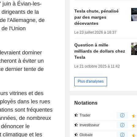
juin à Évian-les-
Tesla chute, pénalisé
 dirigeants de la
par des marges
de l'Allemagne, de
décevantes
 de l'Union
Le 23 juillet 2026 à 16:37
Question à mille
milliards de dollars chez
devraient dominer
Tesla
cheront à éviter un
Le 21 octobre 2025 à 11:42
e dernier tente de
Plus d'analyses
rs vitrines et des
éployés dans les rues
Notations
ations sont fréquentes
Trader
 années, de nombreux
Investisseur
 dénoncer le
 climatique et les
Globale