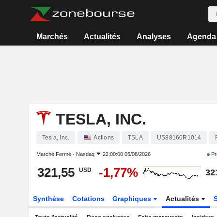
Marchés
Actualités
Analyses
Agenda
TESLA, INC.
Tesla, Inc.
Actions
TSLA
US88160R1014
Marché Fermé -
Nasdaq
22:00:00 05/08/2026
Pr
321,55
-1,77%
USD
32
Synthèse
Cotations
Graphiques
Actualités