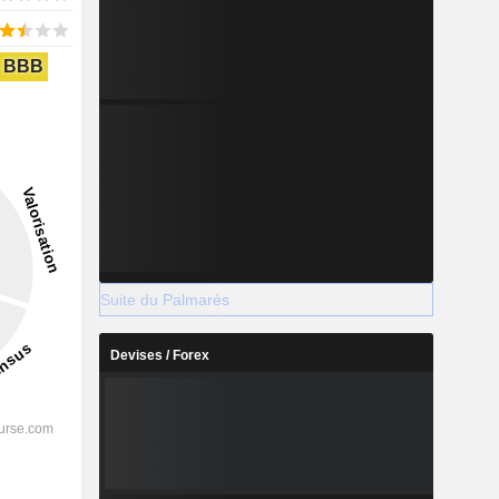
BBB
Suite du Palmarès
Devises / Forex