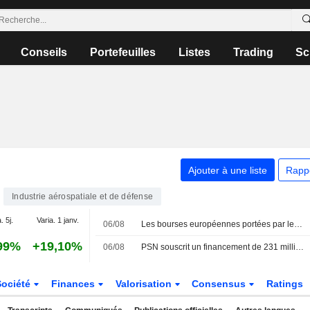
Conseils
Portefeuilles
Listes
Trading
Sc
Ajouter à une liste
Rapp
Industrie aérospatiale et de défense
. 5j.
Varia. 1 janv.
06/08
Les bourses européennes portées par les achats ; nouveau record pour le MIB
99%
+19,10%
06/08
PSN souscrit un financement de 231 millions d'euros auprès d'un pool bancaire
Société
Finances
Valorisation
Consensus
Ratings