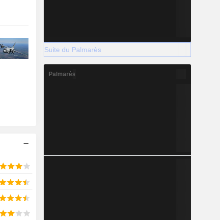
Suite du Palmarès
Palmarès