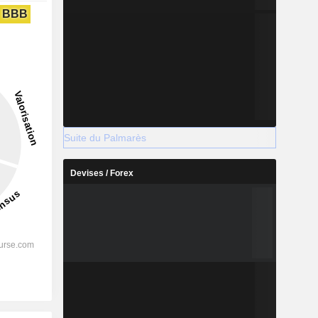
BBB
Suite du Palmarès
Devises / Forex