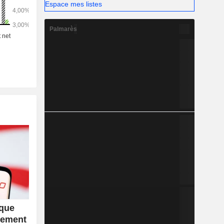
Espace mes listes
Palmarès
que
vement