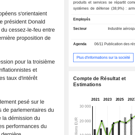
produits et services se répartit comm
systèmes de défense (38,9%) : arme
opéens s'orientaient
etc. ; - hélicoptères (29,8%) : civils et militaires ; -
Employés
équipements aéronautiques (21,7%)
le président Donald
etc. ; - systèmes spatiaux (5,1%) ; - solutions de
Secteur
Industrie aérosp
 du cessez-le-feu entre
cybersécurité (3,5%) ; - autres (1%). A fin 2025,
dernière proposition de
le groupe dispose de 131 sites de 
Agenda
06/11
Publication des résultats
implantés en Italie (61) au Royaum
aux Etats-Unis (27) et autres (34). La répartition
géographique du CA est la suivant
Plus d'informations sur la société
ssion pour la troisième
(23,3%), Royaume-Uni (13,1%)
(16,8%), Etats-Unis (23,2%) et autres
flationnistes et
es taux d'intérêt
Compte de Résultat et
Estimations
lement pesé sur le
s de parlementaires du
é la démission du
res performances du
 dernière.