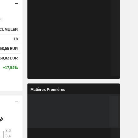
s
at
CUMULER
18
58,55
EUR
68,82
EUR
+17,54%
Matières Premières