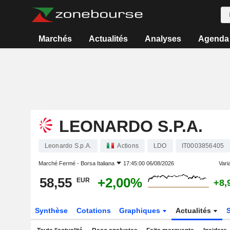
Marchés
Actualités
Analyses
Agenda
LEONARDO S.P.A.
Leonardo S.p.A.
Actions
LDO
IT0003856405
Marché Fermé -
Borsa Italiana
17:45:00 06/08/2026
Varia
58,55
+2,00%
EUR
+8,
Synthèse
Cotations
Graphiques
Actualités