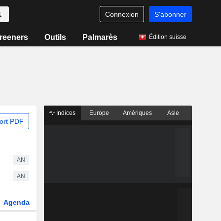
Connexion
S'abonner
reeners
Outils
Palmarès
Édition suisse
Indices
Europe
Amériques
Asie
ort PDF
AN
AN
Agenda
Secteur
Dérivés
Fonds et ETFs