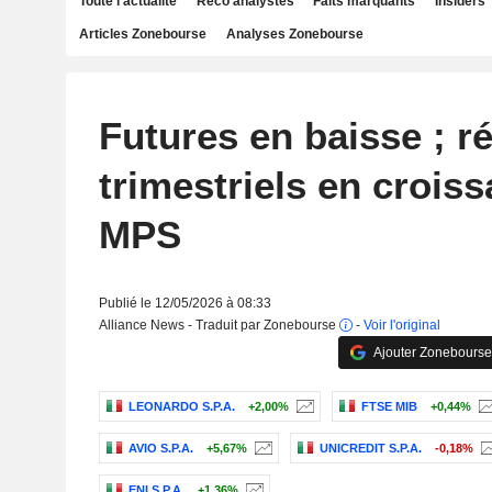
Toute l'actualité
Reco analystes
Faits marquants
Insiders
Articles Zonebourse
Analyses Zonebourse
Futures en baisse ; ré
trimestriels en crois
MPS
Publié le 12/05/2026 à 08:33
Alliance News - Traduit par Zonebourse
-
Voir l'original
Ajouter Zonebourse
LEONARDO S.P.A.
+2,00%
FTSE MIB
+0,44%
AVIO S.P.A.
+5,67%
UNICREDIT S.P.A.
-0,18%
ENI S.P.A.
+1,36%