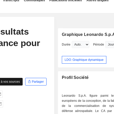
Transcripts
Communiqués
Publications officielles
Autres langues
sultats
Graphique Leonardo S.p.
sance pour
Durée
Période
LDO: Graphique dynamique
Profil Société
 à vos sources
Partager
Leonardo S.p.A. figure parmi le
européens de la conception, de la fab
de la commercialisation de sy
défense aérospatiale. Le CA par 