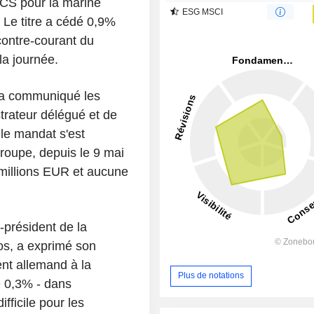
CS pour la marine
ESG MSCI
 Le titre a cédé 0,9%
contre-courant du
la journée.
, a communiqué les
istrateur délégué et de
 le mandat s'est
groupe, depuis le 9 mai
 millions EUR et aucune
-président de la
s, a exprimé son
nt allemand à la
Plus de notations
e 0,3% - dans
fficile pour les