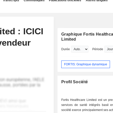
Transcripts
Communiqués
Publications officielles
Autres langues
ted : ICICI
Graphique Fortis Healthc
Limited
 vendeur
Durée
Période
FORTIS: Graphique dynamique
Profil Société
Fortis Healthcare Limited est un pre
services de santé intégrés basé e
société exerce principalement ses act