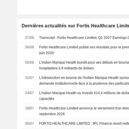
Dernières actualités sur Fortis Healthcare Limit
07/08
Transcript : Fortis Healthcare Limited, Q1 2027 Earnings 
06/08
Fortis Healthcare Limited publie ses résultats pour le prem
juin 2026
05/08
L'indien Manipal Health bondit pour ses débuts en bourse,
hospitalière à 9 milliards de dollars
31/07
L'introduction en bourse de l'indien Manipal Health sursou
demande institutionnelle face à la prudence des particuli
24/07
L'indien Manipal Health va investir 414,4 millions de doll
capacités
18/07
Fortis Healthcare Limited annonce le versement d'un div
septembre 2026
06/07
FORTIS HEALTHCARE LIMITED : IIFL Finan