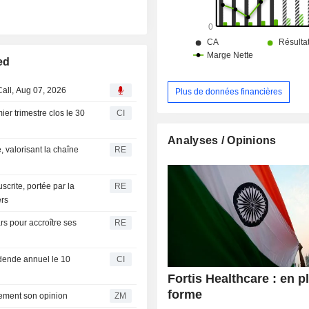
ed
Call, Aug 07, 2026
Plus de données financières
ier trimestre clos le 30
CI
Analyses / Opinions
 valorisant la chaîne
RE
scrite, portée par la
RE
ers
ars pour accroître ses
RE
idende annuel le 10
CI
Fortis Healthcare : en p
forme
ce revoit nettement son opinion
ZM