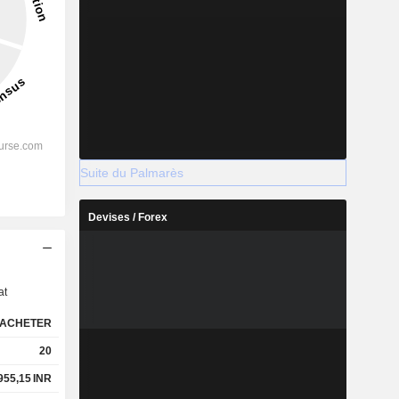
Suite du Palmarès
Devises / Forex
s
at
ACHETER
20
955,15
INR