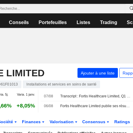
Conseils
Portefeuilles
Listes
Trading
Sc
 LIMITED
Ajouter à une liste
Rapp
061F01013
Installations et services en soins de santé
ia. 5j.
Varia. 1 janv.
07/08
Transcript : Fortis Healthcare Limited, Q1 2027 Earnings Call, Aug 07, 2026
,66%
+8,05%
06/08
Fortis Healthcare Limited publie ses résultats pour le premier trimestre clos le 30 juin 2026
Société
Finances
Valorisation
Consensus
Ratings