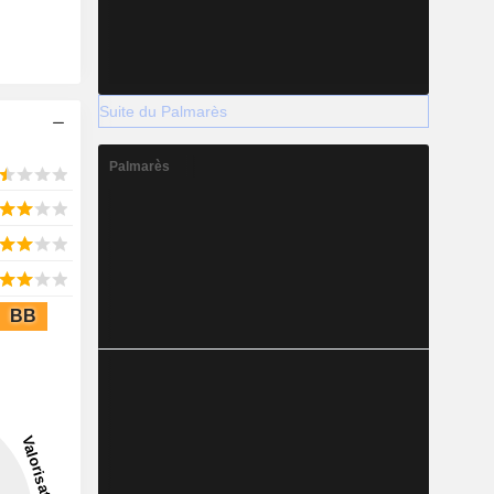
Suite du Palmarès
Palmarès
BB