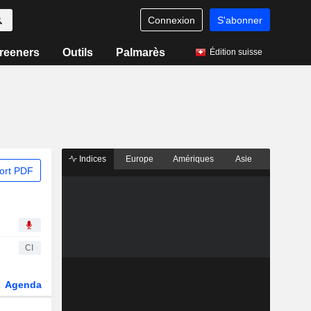
Connexion
S'abonner
reeners
Outils
Palmarès
Édition suisse
Indices
Europe
Amériques
Asie
ort PDF
CI
Agenda
Secteur
Dérivés
Fonds et ETFs