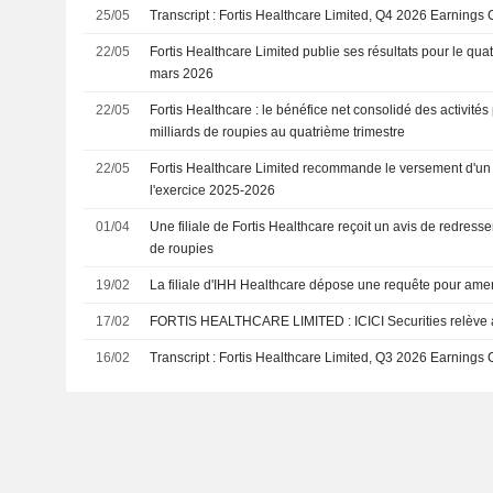
25/05
Transcript : Fortis Healthcare Limited, Q4 2026 Earnings 
22/05
Fortis Healthcare Limited publie ses résultats pour le quat
mars 2026
22/05
Fortis Healthcare : le bénéfice net consolidé des activités
milliards de roupies au quatrième trimestre
22/05
Fortis Healthcare Limited recommande le versement d'un 
l'exercice 2025-2026
01/04
Une filiale de Fortis Healthcare reçoit un avis de redresse
de roupies
19/02
La filiale d'IHH Healthcare dépose une requête pour amen
17/02
FORTIS HEALTHCARE LIMITED : ICICI Securities 
16/02
Transcript : Fortis Healthcare Limited, Q3 2026 Earnings 