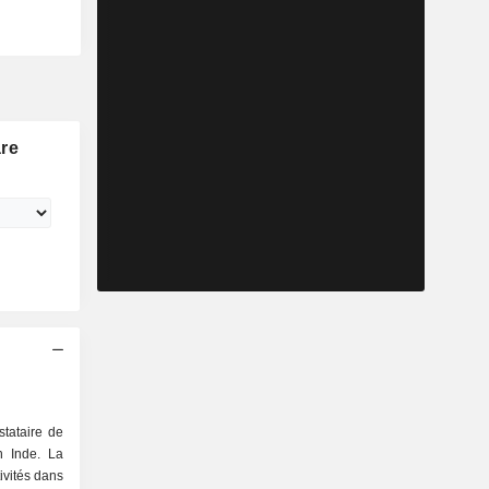
are
stataire de
n Inde. La
ivités dans