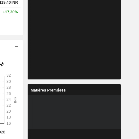
 119,40
INR
+17,20%
Matières Premières