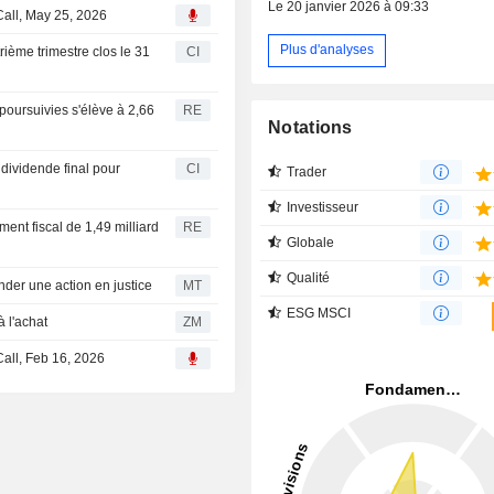
Le 20 janvier 2026 à 09:33
Call, May 25, 2026
Plus d'analyses
rième trimestre clos le 31
CI
 poursuivies s'élève à 2,66
RE
Notations
dividende final pour
CI
Trader
Investisseur
ment fiscal de 1,49 milliard
RE
Globale
Qualité
der une action en justice
MT
ESG MSCI
relève à l'achat
ZM
Call, Feb 16, 2026