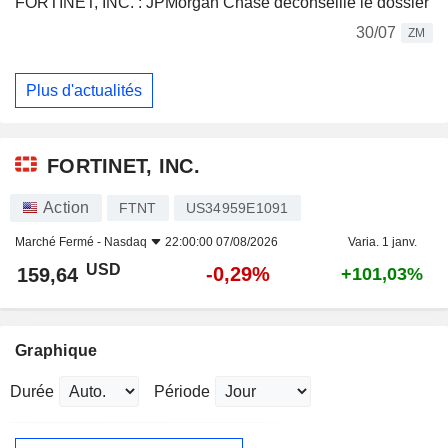
FORTINET, INC. : JPMorgan Chase déconseille le dossier
30/07
ZM
Plus d'actualités
FORTINET, INC.
Action
FTNT
US34959E1091
Marché Fermé -
Nasdaq
22:00:00 07/08/2026
Varia. 1 janv.
USD
-0,29%
159,64
+101,03%
Graphique
Durée
Période