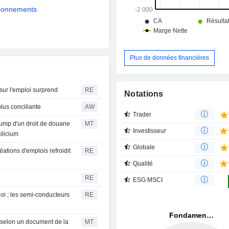
abonnements
Plus de données financières
 sur l'emploi surprend
RE
Notations
plus conciliante
AW
Trader
Trump d'un droit de douane
MT
Investisseur
ilicium
Globale
éations d'emplois refroidit
RE
Qualité
RE
ESG MSCI
oi ; les semi-conducteurs
RE
, selon un document de la
MT