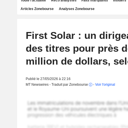
Toute l'actualité
Reco analystes
Faits marquants
Insiders
Articles Zonebourse
Analyses Zonebourse
First Solar : un dirig
des titres pour près d
million de dollars, se
Publié le 27/05/2026 à 22:16
MT Newswires - Traduit par Zonebourse
-
Voir l'original