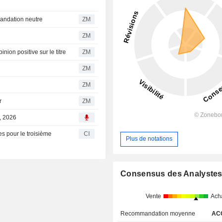
 recommandation neutre
ZM
ZM
e son opinion positive sur le titre
ZM
ZM
ZM
r
ZM
0, 2026
es pour le troisième
CI
Plus de notations
Consensus des Analyste
Vente
Ach
Recommandation moyenne
AC