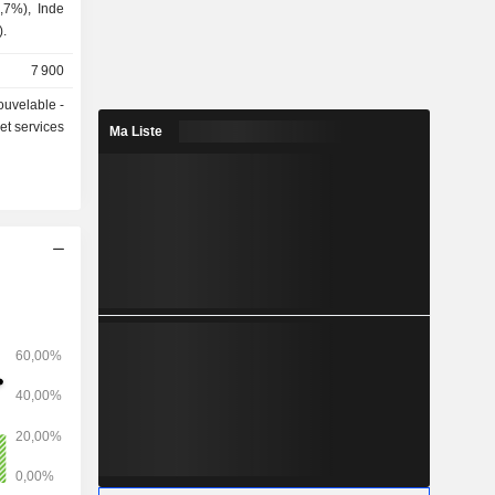
,7%), Inde
).
7 900
ouvelable -
et services
Ma Liste