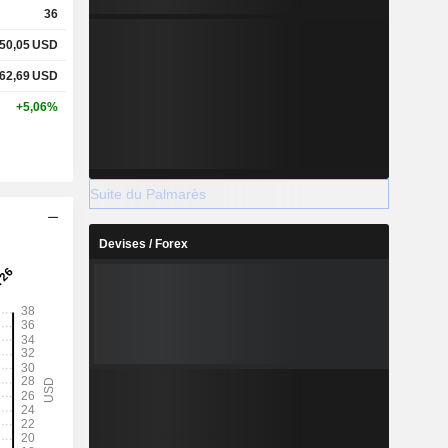
36
50,05
USD
62,69
USD
+5,06%
Suite du Palmarès
Devises / Forex