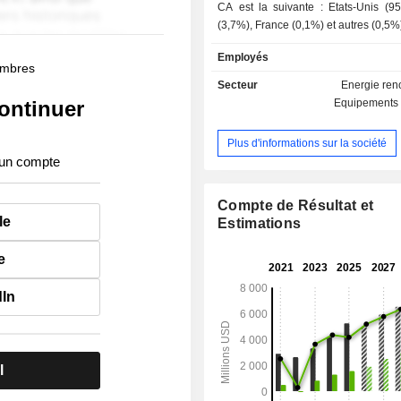
CA est la suivante : Etats-Unis (95
(3,7%), France (0,1%) et autres (0,5%
Employés
membres
Secteur
Energie ren
ontinuer
Equipements 
Plus d'informations sur la société
 un compte
Compte de Résultat et
le
Estimations
e
dIn
l