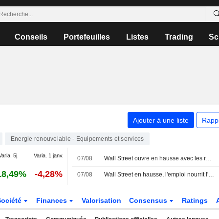
Conseils
Portefeuilles
Listes
Trading
Sc
Ajouter à une liste
Rapp
Energie renouvelable - Equipements et services
Varia. 5j.
Varia. 1 janv.
07/08
Wall Street ouvre en hausse avec les résultats, le rapport sur l'emploi surprend
18,49%
-4,28%
07/08
Wall Street en hausse, l'emploi nourrit l'espoir d'une Fed plus conciliante
Société
Finances
Valorisation
Consensus
Ratings