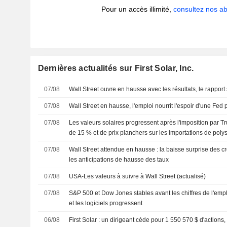
Pour un accès illimité,
consultez nos 
Dernières actualités sur First Solar, Inc.
07/08
Wall Street ouvre en hausse avec les résultats, le rapport
07/08
Wall Street en hausse, l'emploi nourrit l'espoir d'une Fed 
07/08
Les valeurs solaires progressent après l'imposition par 
de 15 % et de prix planchers sur les importations de polys
07/08
Wall Street attendue en hausse : la baisse surprise des cr
les anticipations de hausse des taux
07/08
USA-Les valeurs à suivre à Wall Street (actualisé)
07/08
S&P 500 et Dow Jones stables avant les chiffres de l'empl
et les logiciels progressent
06/08
First Solar : un dirigeant cède pour 1 550 570 $ d'actions