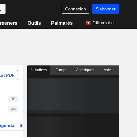
Connexion
S'abonner
reeners
Outils
Palmarès
Édition suisse
Indices
Europe
Amériques
Asie
ort PDF
RE
AW
Agenda
Secteur
Dérivés
Fonds et ETFs