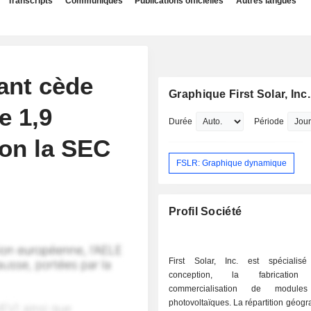
Transcripts
Communiqués
Publications officielles
Autres langues
eant cède
Graphique First Solar, Inc.
e 1,9
Durée
Période
lon la SEC
FSLR: Graphique dynamique
Profil Société
First Solar, Inc. est spécialis
conception, la fabricati
commercialisation de modules
photovoltaïques. La répartition géographique du