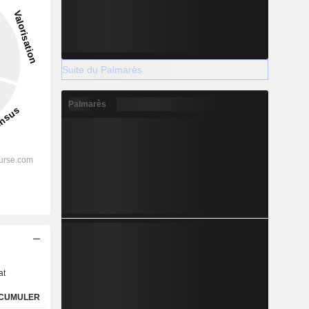
Suite du Palmarès
Palmarès
s
at
CUMULER