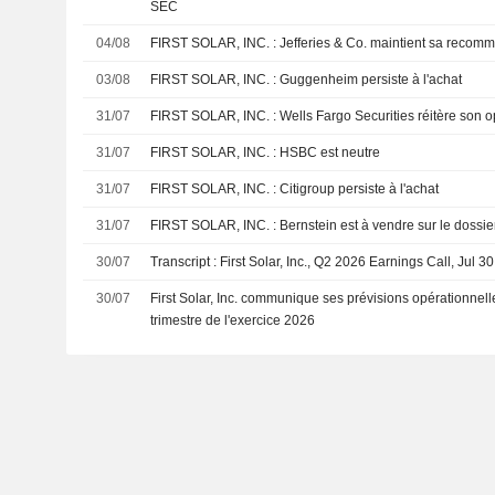
SEC
04/08
FIRST SOLAR, INC. : Jefferies & Co. maintient sa
03/08
FIRST SOLAR, INC. : Guggenheim persiste à l'achat
31/07
FIRST SOLAR, INC. : Wells Fargo Securities réitèr
31/07
FIRST SOLAR, INC. : HSBC est neutre
31/07
FIRST SOLAR, INC. : Citigroup persiste à l'achat
31/07
FIRST SOLAR, INC. : Bernstein est à vendre sur le dossie
30/07
Transcript : First Solar, Inc., Q2 2026 Earnings Call, Jul 3
30/07
First Solar, Inc. communique ses prévisions opérationnell
trimestre de l'exercice 2026