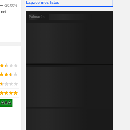
Espace mes listes
Palmarès
AAA