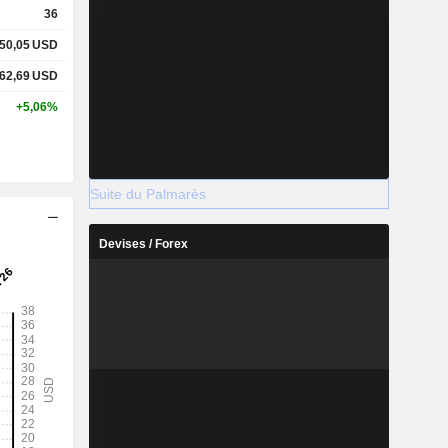
36
50,05
USD
62,69
USD
+5,06%
Suite du Palmarès
Devises / Forex