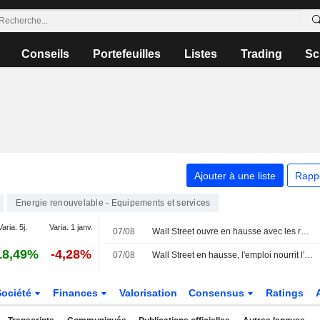
Conseils
Portefeuilles
Listes
Trading
Sc
Ajouter à une liste
Rapp
Energie renouvelable - Equipements et services
Varia. 5j.
Varia. 1 janv.
07/08
Wall Street ouvre en hausse avec les résultats, le rapport sur l'emploi surprend
18,49%
-4,28%
07/08
Wall Street en hausse, l'emploi nourrit l'espoir d'une Fed plus conciliante
Société
Finances
Valorisation
Consensus
Ratings