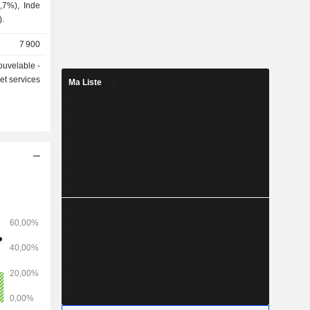
,7%), Inde
).
7 900
ouvelable -
et services
Ma Liste