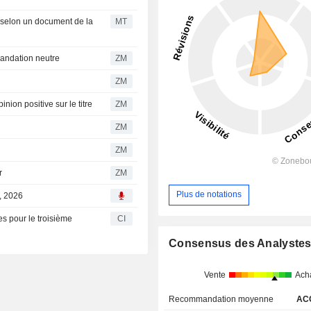
, selon un document de la
MT
 recommandation neutre
ZM
ZM
e son opinion positive sur le titre
ZM
ZM
ZM
r
ZM
Plus de notations
0, 2026
es pour le troisième
CI
Consensus des Analyste
Vente
Ach
Recommandation moyenne
AC