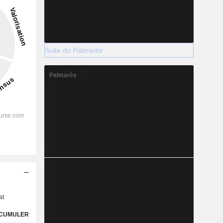
Suite du Palmarès
Palmarès
s
at
CUMULER