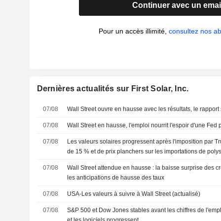
Continuer avec un emai
Pour un accès illimité,
consultez nos 
Dernières actualités sur First Solar, Inc.
07/08
Wall Street ouvre en hausse avec les résultats, le rapport
07/08
Wall Street en hausse, l'emploi nourrit l'espoir d'une Fed 
07/08
Les valeurs solaires progressent après l'imposition par 
de 15 % et de prix planchers sur les importations de polys
07/08
Wall Street attendue en hausse : la baisse surprise des cr
les anticipations de hausse des taux
07/08
USA-Les valeurs à suivre à Wall Street (actualisé)
07/08
S&P 500 et Dow Jones stables avant les chiffres de l'empl
et les logiciels progressent