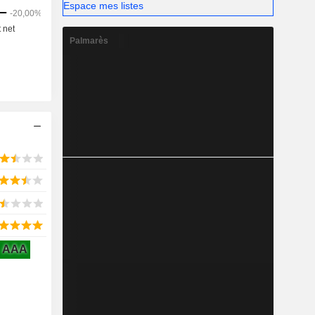
Espace mes listes
Palmarès
AAA