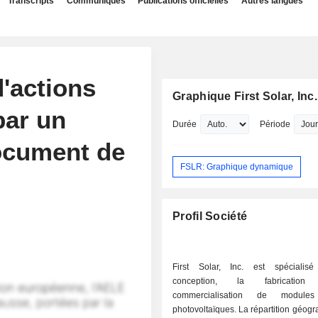
Transcripts
Communiqués
Publications officielles
Autres langues
d'actions
Graphique First Solar, Inc.
par un
Durée
Période
document de
FSLR: Graphique dynamique
Profil Société
First Solar, Inc. est spécialis
conception, la fabricati
commercialisation de modules
photovoltaïques. La répartition géographique du