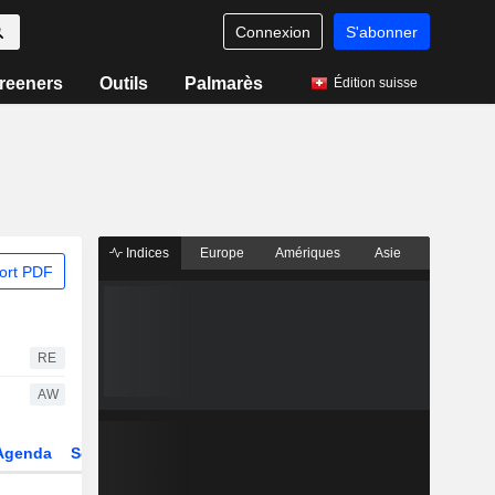
Connexion
S'abonner
reeners
Outils
Palmarès
Édition suisse
Indices
Europe
Amériques
Asie
ort PDF
RE
AW
Agenda
Secteur
Dérivés
Fonds et ETFs