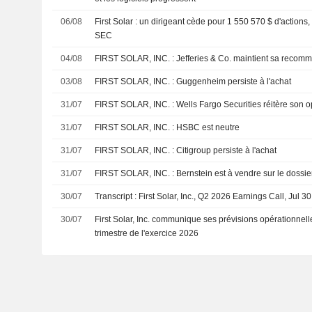
06/08
First Solar : un dirigeant cède pour 1 550 570 $ d'actions
SEC
04/08
FIRST SOLAR, INC. : Jefferies & Co. maintient sa
03/08
FIRST SOLAR, INC. : Guggenheim persiste à l'achat
31/07
FIRST SOLAR, INC. : Wells Fargo Securities réitèr
31/07
FIRST SOLAR, INC. : HSBC est neutre
31/07
FIRST SOLAR, INC. : Citigroup persiste à l'achat
31/07
FIRST SOLAR, INC. : Bernstein est à vendre sur le dossie
30/07
Transcript : First Solar, Inc., Q2 2026 Earnings Call, Jul 3
30/07
First Solar, Inc. communique ses prévisions opérationnell
trimestre de l'exercice 2026