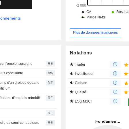
l
abonnements
Plus de données financières
Notations
 sur l'emploi surprend
RE
Trader
plus conciliante
AW
Investisseur
Trump d'un droit de douane
MT
Globale
ilicium
Qualité
éations d'emplois refroidit
RE
ESG MSCI
RE
oi ; les semi-conducteurs
RE