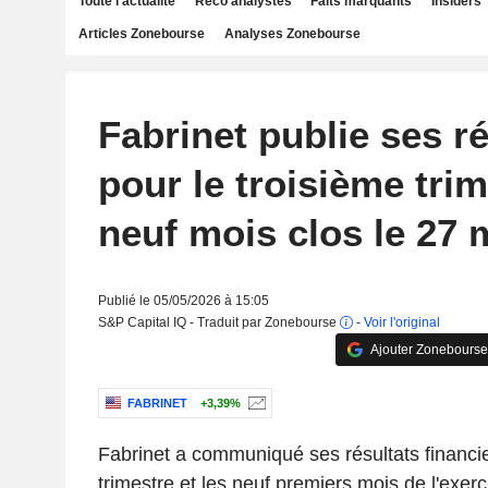
Toute l'actualité
Reco analystes
Faits marquants
Insiders
Articles Zonebourse
Analyses Zonebourse
Fabrinet publie ses ré
pour le troisième trim
neuf mois clos le 27 
Publié le 05/05/2026 à 15:05
S&P Capital IQ - Traduit par Zonebourse
-
Voir l'original
Ajouter Zonebourse
FABRINET
+3,39%
Fabrinet a communiqué ses résultats financie
trimestre et les neuf premiers mois de l'exerc