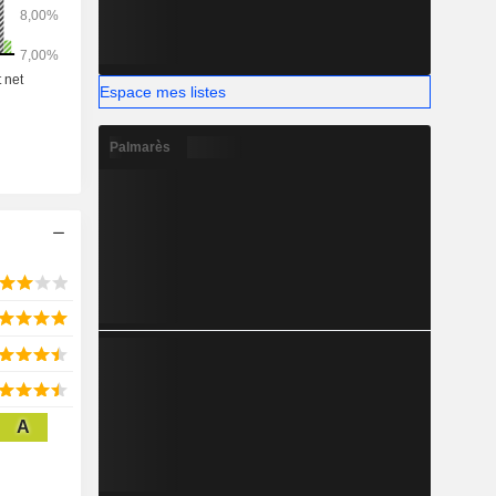
ard (verre
Espace mes listes
Palmarès
A