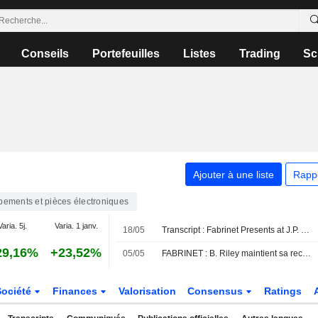
Conseils
Portefeuilles
Listes
Trading
Sc
Ajouter à une liste
Rapp
pements et pièces électroniques
Varia. 5j.
Varia. 1 janv.
18/05
Transcript : Fabrinet Presents at J.P. Morgan 54th Annual Global Technology, Media and Communications Conference, May-18-2026 11:05 AM
29,16%
+23,52%
05/05
FABRINET : B. Riley maintient sa recommandation neutre
Société
Finances
Valorisation
Consensus
Ratings