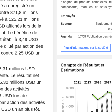
d'origine de produits complexes, te
té a enregistré un
composants, modules et sous-sy
ontre 871,8 millions
communication optique, les c
Employés
automobiles, les lasers industriels, l
vé à 125,21 millions
médicaux et les capteurs. L'entrepris
Secteur
Equipements
 affichés lors de la
gamme de capacités opti
él
ent. Le bénéfice de
électromécaniques avancées sur l'e
Agenda
17/08
Publication des résultat
processus de fabrication, y c
st établi à 3,49 USD
conception et l'ingénierie des pro
e dilué par action des
gestion de la chaîne d'approvision
Plus d'informations sur la société
fabrication, l'assemblage de cartes 
D, contre 2,25 USD un
imprimés complexes, l'emballag
l'intégration, l'assemblage final et 
Compte de Résultat et
L'entreprise se concentre principale
25,31 millions USD
Estimations
production en faible volume d'u
nte. Le résultat net
variété de produits très complexes. E
45,32 millions USD un
et fabrique également des cristaux, de
des prismes, des miroirs, des compo
n des activités
et des substrats spécifiques à 
,8 USD lors de
applications (optiques personnalisé
par action des activités
que d'autres produits en verre boros
quartz fondu clair et en sili
5 USD un an plus tôt.