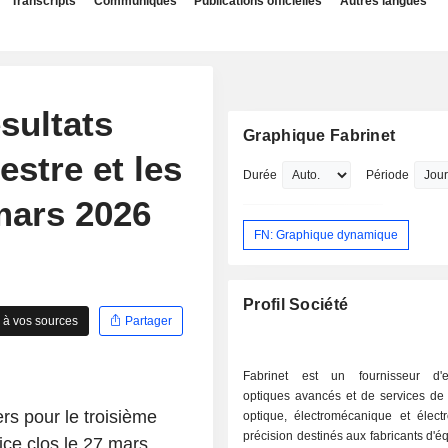
Transcripts
Communiqués
Publications officielles
Autres langues
sultats
Graphique Fabrinet
estre et les
Durée
Période
mars 2026
FN: Graphique dynamique
Profil Société
 à vos sources
Partager
Fabrinet est un fournisseur d'e
optiques avancés et de services de 
rs pour le troisième
optique, électromécanique et élect
précision destinés aux fabricants d'
ice clos le 27 mars