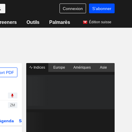
Connexion
S'abonner
reeners
Outils
Palmarès
Édition suisse
Indices
Europe
Amériques
Asie
ort PDF
ZM
Agenda
Secteur
Dérivés
Fonds et ETFs