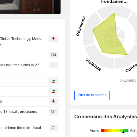
l Global Technology, Media
M
ZM
 les neuf mois clos le 27
CI
Plus de notations
26
au T3 fiscal ; prévisions
MT
Consensus des Analyste
uatrième trimestre fiscal
CI
Vente
Ach