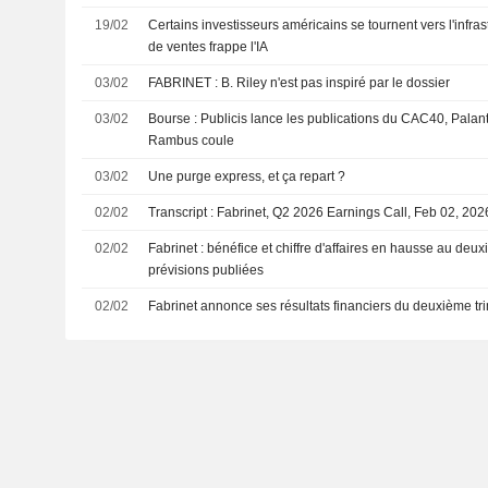
19/02
Certains investisseurs américains se tournent vers l'infra
de ventes frappe l'IA
03/02
FABRINET : B. Riley n'est pas inspiré par le dossier
03/02
Bourse : Publicis lance les publications du CAC40, Palanti
Rambus coule
03/02
Une purge express, et ça repart ?
02/02
Transcript : Fabrinet, Q2 2026 Earnings Call, Feb 02, 202
02/02
Fabrinet : bénéfice et chiffre d'affaires en hausse au deuxi
prévisions publiées
02/02
Fabrinet annonce ses résultats financiers du deuxième tr