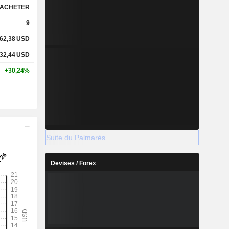
ACHETER
9
62,38
USD
32,44
USD
+30,24%
Suite du Palmarès
Devises / Forex