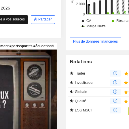
synthétique, personnalisés et stand
personnalisé).
- 2026
e à vos sources
Partager
Plus de données financières
Notations
Trader
Investisseur
Globale
Qualité
ESG MSCI